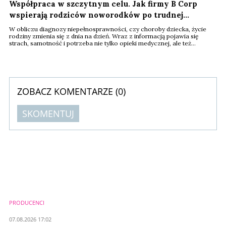
Współpraca w szczytnym celu. Jak firmy B Corp
wspierają rodziców noworodków po trudnej
diagnozie
W obliczu diagnozy niepełnosprawności, czy choroby dziecka, życie
rodziny zmienia się z dnia na dzień. Wraz z informacją pojawia się
strach, samotność i potrzeba nie tylko opieki medycznej, ale też
emocjonalnego wsparcia i rzetelnej informacji. Odpowiedzią na te
potrzeby jest Powitalnik – czuły poradnik stworzony przez Fundację
Mudita. By publikacja mogła realnie wspierać rodziców i być przystępna
w formie, nieoceniona ...
ZOBACZ KOMENTARZE (
0
)
SKOMENTUJ
Komentarze (
0
)
Nie znaleziono komentarzy
Zostaw swoje komentarze
Imię (Wymagane)
PRODUCENCI
Anuluj
07.08.2026 17:02