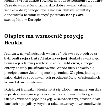
Henkel zwraca uwagę również na powrót segmentu
Laundry
Care
do wzrostów oraz bardzo dobre wyniki kategorii
środków do ręcznego mycia naczyń. Słabsze rezultaty
odnotowała natomiast część portfolio
Body Care
,
szczególnie w Europie.
Olaplex ma wzmocnić pozycję
Henkla
Jednym z najważniejszych wydarzeń pierwszego półrocza
była
realizacja strategii akwizycyjnej
. Henkel zawarł pięć
transakcji o łącznej wartości około
5 mld euro
, z czego
cztery zostały już sfinalizowane. Wśród nich znalazło się
przejęcie amerykańskiej marki premium
Olaplex
, jednego z
najbardziej rozpoznawalnych producentów profesjonalnych
kosmetyków do włosów.
Dzięki tej transakcji Henkel stał się globalnym numerem dwa
w profesjonalnym segmencie hair care. Koncern liczy, że
Olaplex wzmocni jego pozycję w salonach fryzjerskich oraz
kanałach specjalistycznych, a także stworzy nowe możliwości