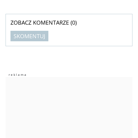
ZOBACZ KOMENTARZE (
0
)
SKOMENTUJ
Komentarze (
0
)
Nie znaleziono komentarzy
Zostaw swoje komentarze
Imię (Wymagane)
Anuluj
Prześlij komentarz