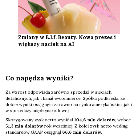
Zmiany w E.l.f. Beauty. Nowa prezes i
większy nacisk na AI
Co napędza wyniki?
Za wzrost odpowiada zarówno sprzedaż w sieciach
detalicznych, jak i kanał e-commerce. Spółka podkreśla, że
dobre wyniki osiągnęła zarówno na rynku amerykańskim, jak i
w sprzedaży międzynarodowej.
Skorygowany zysk netto wyniósł
104,6 mln dolarów
, wobec
51,3 mln dolarów
rok wcześniej. Z kolei zysk netto według
standardów GAAP osiągnął
66,6 mln dolarów.