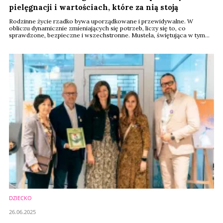
pielęgnacji i wartościach, które za nią stoją
Rodzinne życie rzadko bywa uporządkowane i przewidywalne. W
obliczu dynamicznie zmieniających się potrzeb, liczy się to, co
sprawdzone, bezpieczne i wszechstronne. Mustela, świętująca w tym
roku 75-lecie swojego istnienia, doskonale rozumie ten rytm. Dlatego
stawia na minimalizm, który nie oznacza rezygnacji, lecz uważny wybór
kosmetyków, które służą całej rodzinie.
DZIECKO
26.06.2025