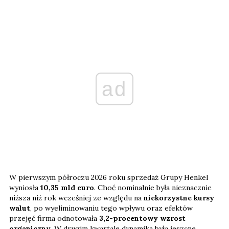
ad
W pierwszym półroczu 2026 roku sprzedaż Grupy Henkel
wyniosła
10,35 mld euro
. Choć nominalnie była nieznacznie
niższa niż rok wcześniej ze względu na
niekorzystne kursy
walut
, po wyeliminowaniu tego wpływu oraz efektów
przejęć firma odnotowała
3,2-procentowy wzrost
organiczny
. W drugim kwartale dynamika była jeszcze