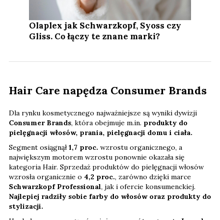
Olaplex jak Schwarzkopf, Syoss czy
Gliss. Co łączy te znane marki?
Hair Care napędza Consumer Brands
Dla rynku kosmetycznego najważniejsze są wyniki dywizji
Consumer Brands
, która obejmuje m.in.
produkty do
pielęgnacji włosów, prania, pielęgnacji domu i ciała.
Segment osiągnął
1,7 proc.
wzrostu organicznego, a
największym motorem wzrostu ponownie okazała się
kategoria Hair. Sprzedaż produktów do pielęgnacji włosów
wzrosła organicznie o
4,2 proc.
, zarówno dzięki marce
Schwarzkopf Professional
, jak i ofercie konsumenckiej.
Najlepiej radziły sobie farby do włosów oraz produkty do
stylizacji.