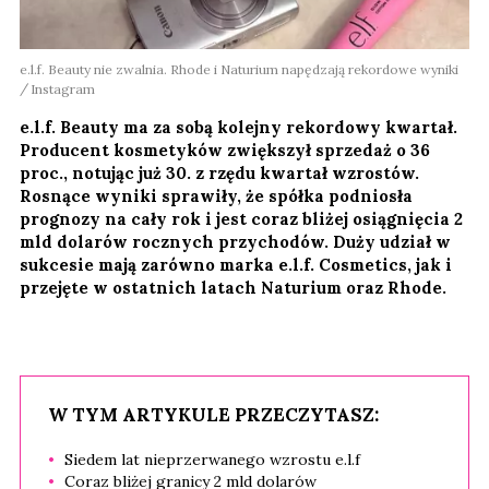
e.l.f. Beauty nie zwalnia. Rhode i Naturium napędzają rekordowe wyniki
Instagram
e.l.f. Beauty ma za sobą kolejny rekordowy kwartał.
Producent kosmetyków zwiększył sprzedaż o 36
proc., notując już 30. z rzędu kwartał wzrostów.
Rosnące wyniki sprawiły, że spółka podniosła
prognozy na cały rok i jest coraz bliżej osiągnięcia 2
mld dolarów rocznych przychodów. Duży udział w
sukcesie mają zarówno marka e.l.f. Cosmetics, jak i
przejęte w ostatnich latach Naturium oraz Rhode.
W TYM ARTYKULE PRZECZYTASZ:
Siedem lat nieprzerwanego wzrostu e.l.f
Coraz bliżej granicy 2 mld dolarów