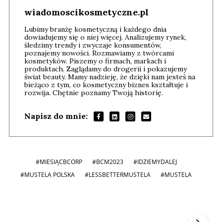
wiadomoscikosmetyczne.pl
Lubimy branżę kosmetyczną i każdego dnia
dowiadujemy się o niej więcej. Analizujemy rynek,
śledzimy trendy i zwyczaje konsumentów,
poznajemy nowości. Rozmawiamy z twórcami
kosmetyków. Piszemy o firmach, markach i
produktach. Zaglądamy do drogerii i pokazujemy
świat beauty. Mamy nadzieję, że dzięki nam jesteś na
bieżąco z tym, co kosmetyczny biznes kształtuje i
rozwija. Chętnie poznamy Twoją historię.
Napisz do mnie:
#MIESIĄCBCORP
#BCM2023
#IDZIEMYDALEJ
#MUSTELA POLSKA
#LESSBETTERMUSTELA
#MUSTELA
Andrzej i Marta Sterniccy
Marta i
▶