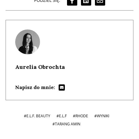
PODZIEL SIĘ:
Aurelia Obrochta
Napisz do mnie:
#E.L.F. BEAUTY
#E.L.F
#RHODE
#WYNIKI
#TARANG AMIN