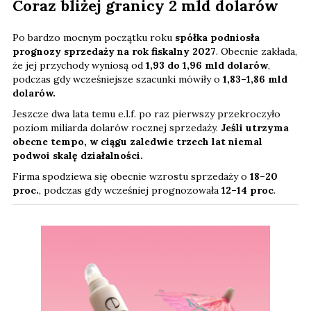
Coraz bliżej granicy 2 mld dolarów
Po bardzo mocnym początku roku
spółka podniosła
prognozy sprzedaży na rok fiskalny 2027
. Obecnie zakłada,
że jej przychody wyniosą od
1,93 do 1,96 mld dolarów
,
podczas gdy wcześniejsze szacunki mówiły o
1,83–1,86 mld
dolarów.
Jeszcze dwa lata temu e.l.f. po raz pierwszy przekroczyło
poziom miliarda dolarów rocznej sprzedaży.
Jeśli utrzyma
obecne tempo, w ciągu zaledwie trzech lat niemal
podwoi skalę działalności.
Firma spodziewa się obecnie wzrostu sprzedaży o
18–20
proc.
, podczas gdy wcześniej prognozowała
12–14 proc
.