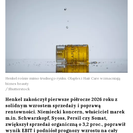
Henkel rośnie mimo trudnego rynku. Olaplex i Hair Care wzmacniają
biznes beauty
Shutterstock
Henkel zakończył pierwsze półrocze 2026 roku z
solidnym wzrostem sprzedaży i poprawą
rentowności. Niemiecki koncern, właściciel marek
m.in. Schwarzkopf, Syoss, Persil czy Somat,
zwiększył sprzedaż organiczną o 3,2 proc., poprawił
wynik EBIT i podniósł prognozy wzrostu na cały