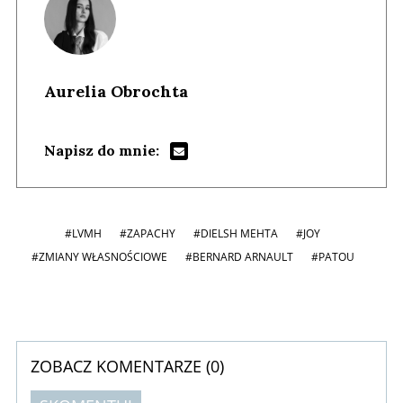
Aurelia Obrochta
Napisz do mnie:
#LVMH
#ZAPACHY
#DIELSH MEHTA
#JOY
#ZMIANY WŁASNOŚCIOWE
#BERNARD ARNAULT
#PATOU
ZOBACZ KOMENTARZE (
0
)