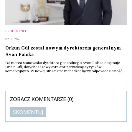
PRODUCENCI
02.03.2026
Orkun Gül został nowym dyrektorem generalnym
Avon Polska
Od marca stanowisko dyrektora generalnego Avon Polska obejmuje
Orkun Gül, dotychczasowy dyrektor zarządzający rynków
komercyjnych. W nowej strukturze menedżer łączy odpowiedzialność
za rynki komercyjne z kierowaniem polską organizacją. Zastępuje Anneli
Loorits, która pełniła tę funkcję od marca 2024 roku, a więc przez 2 lata
Zmiana wpisuje się w szerszą reorganizację kompetencji zarządczych
w strukturach firmy.
ZOBACZ KOMENTARZE (
0
)
SKOMENTUJ
Komentarze (
0
)