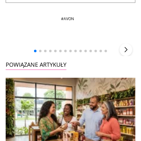
#AVON
Andrzej i Marta Sterniccy
Marta i
▶
POWIĄZANE ARTYKUŁY