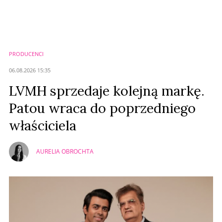
Nie znaleziono komentarzy
Zostaw swoje komentarze
Imię (Wymagane)
PRODUCENCI
Anuluj
06.08.2026 15:35
Prześlij komentarz
LVMH sprzedaje kolejną markę.
Patou wraca do poprzedniego
właściciela
AURELIA OBROCHTA