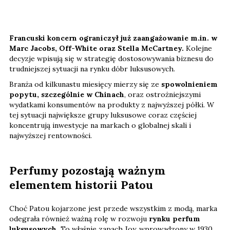
Francuski koncern ograniczył już zaangażowanie m.in. w
Marc Jacobs, Off-White oraz Stella McCartney.
Kolejne
decyzje wpisują się w strategię dostosowywania biznesu do
trudniejszej sytuacji na rynku dóbr luksusowych.
Branża od kilkunastu miesięcy mierzy się ze
spowolnieniem
popytu, szczególnie w Chinach
, oraz ostrożniejszymi
wydatkami konsumentów na produkty z najwyższej półki. W
tej sytuacji największe grupy luksusowe coraz częściej
koncentrują inwestycje na markach o globalnej skali i
najwyższej rentowności.
Perfumy pozostają ważnym
elementem historii Patou
Choć Patou kojarzone jest przede wszystkim z modą, marka
odegrała również ważną rolę w rozwoju
rynku perfum
luksusowych.
To właśnie zapach Joy, wprowadzony w 1930