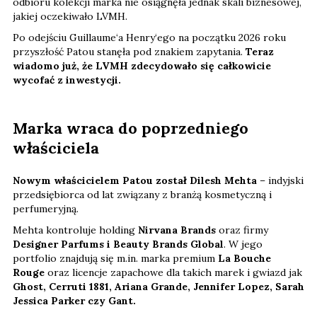
odbioru kolekcji marka nie osiągnęła jednak skali biznesowej,
jakiej oczekiwało LVMH.
Po odejściu Guillaume‘a Henry‘ego na początku 2026 roku
przyszłość Patou stanęła pod znakiem zapytania.
Teraz
wiadomo już, że LVMH zdecydowało się całkowicie
wycofać z inwestycji.
Marka wraca do poprzedniego
właściciela
Nowym właścicielem Patou został Dilesh Mehta
– indyjski
przedsiębiorca od lat związany z branżą kosmetyczną i
perfumeryjną.
Mehta kontroluje holding
Nirvana Brands
oraz firmy
Designer Parfums i Beauty Brands Global
. W jego
portfolio znajdują się m.in. marka premium
La Bouche
Rouge
oraz licencje zapachowe dla takich marek i gwiazd jak
Ghost, Cerruti 1881, Ariana Grande, Jennifer Lopez, Sarah
Jessica Parker czy Gant.