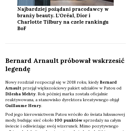
Najbardziej pożądani pracodawcy w
branży beauty. L‘Oréal, Dior i
Charlotte Tilbury na czele rankingu
BoF
Bernard Arnault próbował wskrzesić
legendę
Nowy rozdział rozpoczął się w 2018 roku, kiedy
Bernard
Arnault
przejął większościowy pakiet udziałów w Patou od
Dilesha Mehty
. Rok później marka została oficjalnie
reaktywowana, a stanowisko dyrektora kreatywnego objął
Guillaume Henry
.
Pod jego kierownictwem Patou wróciło do świata luksusowej
mody, budując sieć około
100 punktów
sprzedaży na całym
świecie i odświeżając swój wizerunek. Mimo pozytywnego