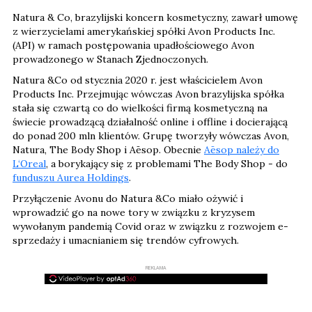
Natura & Co, brazylijski koncern kosmetyczny, zawarł umowę
z wierzycielami amerykańskiej spółki Avon Products Inc.
(API) w ramach postępowania upadłościowego Avon
prowadzonego w Stanach Zjednoczonych.
Natura &Co od stycznia 2020 r. jest właścicielem Avon
Products Inc. Przejmując wówczas Avon brazylijska spółka
stała się czwartą co do wielkości firmą kosmetyczną na
świecie prowadzącą działalność online i offline i docierającą
do ponad 200 mln klientów. Grupę tworzyły wówczas Avon,
Natura, The Body Shop i Aēsop. Obecnie
Aēsop należy do
L‘Oreal
, a borykający się z problemami The Body Shop - do
funduszu Aurea Holdings
.
Przyłączenie Avonu do Natura &Co miało ożywić i
wprowadzić go na nowe tory w związku z kryzysem
wywołanym pandemią Covid oraz w związku z rozwojem e-
sprzedaży i umacnianiem się trendów cyfrowych.
REKLAMA