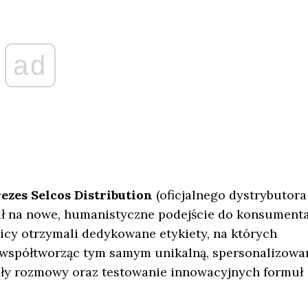
ad
zes Selcos Distribution
(oficjalnego dystrybutora
ał na nowe, humanistyczne podejście do konsument
nicy otrzymali dedykowane etykiety, na których
y, współtworząc tym samym unikalną, spersonalizowa
niły rozmowy oraz testowanie innowacyjnych formuł