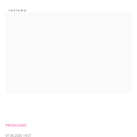
Nie znaleziono komentarzy
Zostaw swoje komentarze
Imię (Wymagane)
Anuluj
Prześlij komentarz
PRODUCENCI
07.08.2026 14:07