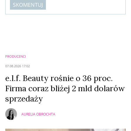
SKOMENTUJ
Komentarze (
0
)
Nie znaleziono komentarzy
Zostaw swoje komentarze
Imię (Wymagane)
PRODUCENCI
Anuluj
07.08.2026 17:02
Prześlij komentarz
e.l.f. Beauty rośnie o 36 proc.
Firma coraz bliżej 2 mld dolarów
sprzedaży
AURELIA OBROCHTA