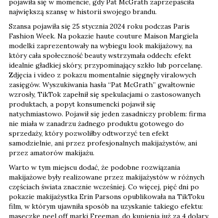
pojawiła się w momencie, gdy Pat McGrath zaprzepaściła
największą szansę w historii swojego brandu.
Szansa pojawiła się 25 stycznia 2024 roku podczas Paris
Fashion Week. Na pokazie haute couture Maison Margiela
modelki zaprezentowały na wybiegu look makijażowy, na
który cała społeczność beauty wstrzymała oddech: efekt
idealnie gładkiej skóry, przypominający szkło lub porcelanę.
Zdjęcia i video z pokazu momentalnie sięgnęły viralowych
zasięgów. Wyszukiwania hasła “Pat McGrath” gwałtownie
wzrosły, TikTok zapełnił się spekulacjami o zastosowanych
produktach, a popyt konsumencki pojawił się
natychmiastowo. Pojawił się jeden zasadniczy problem: firma
nie miała w zanadrzu żadnego produktu gotowego do
sprzedaży, który pozwoliłby odtworzyć ten efekt
samodzielnie, ani przez profesjonalnych makijażystów, ani
przez amatorów makijażu.
Warto w tym miejscu dodać, że podobne rozwiązania
makijażowe były realizowane przez makijażystów w różnych
częściach świata znacznie wcześniej. Co więcej, pięć dni po
pokazie makijażystka Erin Parsons opublikowała na TikToku
film, w którym ujawniła sposób na uzyskanie takiego efektu:
maseczkę peel off marki Freeman, do kupienia już za 4 dolary,