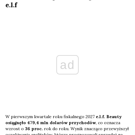
e.l.f
ad
W pierwszym kwartale roku fiskalnego 2027
e.l.f. Beauty
osiągnęło 479,4 mln dolarów przychodów
, co oznacza
wzrost o
36 proc.
rok do roku. Wynik znacząco przewyższył
oczekiwania analityków, którzy prognozowali sprzedaż na