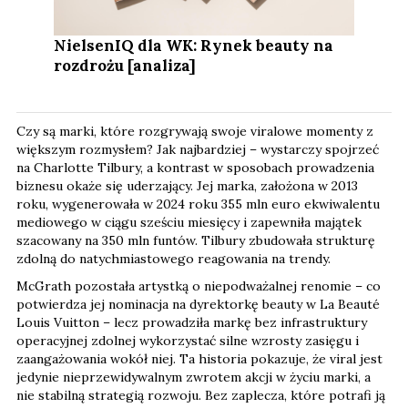
NielsenIQ dla WK: Rynek beauty na
rozdrożu [analiza]
Czy są marki, które rozgrywają swoje viralowe momenty z
większym rozmysłem? Jak najbardziej – wystarczy spojrzeć
na Charlotte Tilbury, a kontrast w sposobach prowadzenia
biznesu okaże się uderzający. Jej marka, założona w 2013
roku, wygenerowała w 2024 roku 355 mln euro ekwiwalentu
mediowego w ciągu sześciu miesięcy i zapewniła majątek
szacowany na 350 mln funtów. Tilbury zbudowała strukturę
zdolną do natychmiastowego reagowania na trendy.
McGrath pozostała artystką o niepodważalnej renomie – co
potwierdza jej nominacja na dyrektorkę beauty w La Beauté
Louis Vuitton – lecz prowadziła markę bez infrastruktury
operacyjnej zdolnej wykorzystać silne wzrosty zasięgu i
zaangażowania wokół niej. Ta historia pokazuje, że viral jest
jedynie nieprzewidywalnym zwrotem akcji w życiu marki, a
nie stabilną strategią rozwoju. Bez zaplecza, które potrafi ją