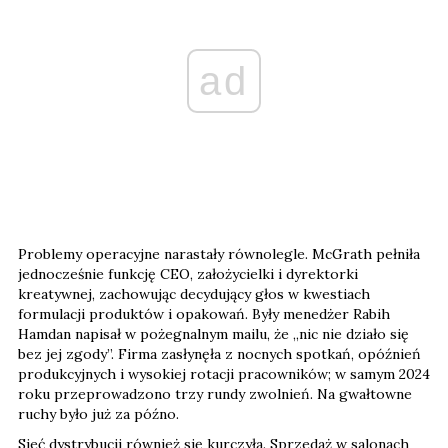
ad
Problemy operacyjne narastały równolegle. McGrath pełniła
jednocześnie funkcję CEO, założycielki i dyrektorki
kreatywnej, zachowując decydujący głos w kwestiach
formulacji produktów i opakowań. Były menedżer Rabih
Hamdan napisał w pożegnalnym mailu, że „nic nie działo się
bez jej zgody”. Firma zasłynęła z nocnych spotkań, opóźnień
produkcyjnych i wysokiej rotacji pracowników; w samym 2024
roku przeprowadzono trzy rundy zwolnień. Na gwałtowne
ruchy było już za późno.
Sieć dystrybucji również się kurczyła. Sprzedaż w salonach