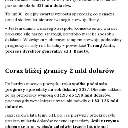
poziomie około
431 mln dolarów.
To już 30. kolejny kwartał wzrostu sprzedaży, co oznacza
ponad siedem lat nieprzerwanego rozwoju firmy.
– Jestem dumny z naszego zespołu. Konsekwentny wzrost
pokazuje siłę naszej strategii, portfolio marek i sposobu
działania. W związku z obecnym tempem rozwoju podnosimy
prognozy na cały rok fiskalny – powiedział
Tarang Amin,
prezes i dyrektor generalny e.l.f. Beauty.
Coraz bliżej granicy 2 mld dolarów
Po bardzo mocnym początku roku
spółka podniosła
prognozy sprzedaży na rok fiskalny 2027
. Obecnie zakłada,
że jej przychody wyniosą od
1,93 do 1,96 mld dolarów
,
podczas gdy wcześniejsze szacunki mówiły o
1,83–1,86 mld
dolarów.
Jeszcze dwa lata temu e.l.f. po raz pierwszy przekroczyło
poziom miliarda dolarów rocznej sprzedaży.
Jeśli utrzyma
obecne tempo, w ciągu zaledwie trzech lat niemal