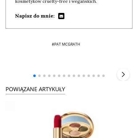
kosmetyków cruelty-free i wegańskich.
Napisz do mnie:
#PAT MCGRATH
Andrzej i Marta Sterniccy
Marta i
▶
POWIĄZANE ARTYKUŁY