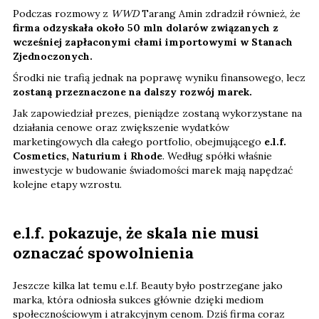
Podczas rozmowy z
WWD
Tarang Amin zdradził również, że
firma odzyskała około 50 mln dolarów związanych z
wcześniej zapłaconymi cłami importowymi w Stanach
Zjednoczonych.
Środki nie trafią jednak na poprawę wyniku finansowego, lecz
zostaną przeznaczone na dalszy rozwój marek.
Jak zapowiedział prezes, pieniądze zostaną wykorzystane na
działania cenowe oraz zwiększenie wydatków
marketingowych dla całego portfolio, obejmującego
e.l.f.
Cosmetics, Naturium i Rhode
. Według spółki właśnie
inwestycje w budowanie świadomości marek mają napędzać
kolejne etapy wzrostu.
e.l.f. pokazuje, że skala nie musi
oznaczać spowolnienia
Jeszcze kilka lat temu e.l.f. Beauty było postrzegane jako
marka, która odniosła sukces głównie dzięki mediom
społecznościowym i atrakcyjnym cenom. Dziś firma coraz