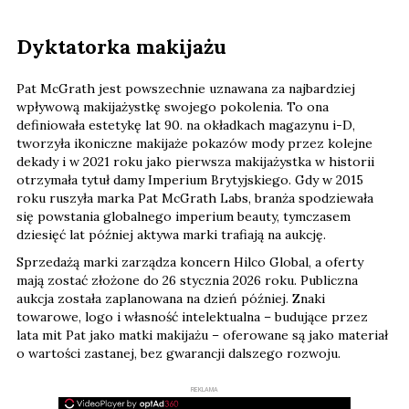
Dyktatorka makijażu
Pat McGrath jest powszechnie uznawana za najbardziej
wpływową makijażystkę swojego pokolenia. To ona
definiowała estetykę lat 90. na okładkach magazynu i-D,
tworzyła ikoniczne makijaże pokazów mody przez kolejne
dekady i w 2021 roku jako pierwsza makijażystka w historii
otrzymała tytuł damy Imperium Brytyjskiego. Gdy w 2015
roku ruszyła marka Pat McGrath Labs, branża spodziewała
się powstania globalnego imperium beauty, tymczasem
dziesięć lat później aktywa marki trafiają na aukcję.
Sprzedażą marki zarządza koncern Hilco Global, a oferty
mają zostać złożone do 26 stycznia 2026 roku. Publiczna
aukcja została zaplanowana na dzień później. Znaki
towarowe, logo i własność intelektualna – budujące przez
lata mit Pat jako matki makijażu – oferowane są jako materiał
o wartości zastanej, bez gwarancji dalszego rozwoju.
REKLAMA