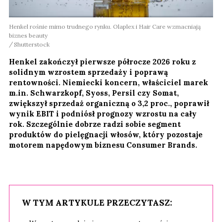
Henkel rośnie mimo trudnego rynku. Olaplex i Hair Care wzmacniają
biznes beauty
Shutterstock
Henkel zakończył pierwsze półrocze 2026 roku z
solidnym wzrostem sprzedaży i poprawą
rentowności. Niemiecki koncern, właściciel marek
m.in. Schwarzkopf, Syoss, Persil czy Somat,
zwiększył sprzedaż organiczną o 3,2 proc., poprawił
wynik EBIT i podniósł prognozy wzrostu na cały
rok. Szczególnie dobrze radzi sobie segment
produktów do pielęgnacji włosów, który pozostaje
motorem napędowym biznesu Consumer Brands.
W TYM ARTYKULE PRZECZYTASZ: