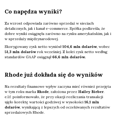
Co napędza wyniki?
Za wzrost odpowiada zarówno sprzedaż w sieciach
detalicznych, jak i kanał e-commerce. Spółka podkreśla, że
dobre wyniki osiągnęła zarówno na rynku amerykańskim, jak i
w sprzedaży międzynarodowej.
Skorygowany zysk netto wyniósł
104,6 mln dolarów
, wobec
51,3 mln dolarów
rok wcześniej. Z kolei zysk netto według
standardów GAAP osiągnął
66,6 mln dolarów.
Rhode już dokłada się do wyników
Na rezultaty finansowe wpływ zaczyna mieć również przejęta
w tym roku marka
Rhode
, założona przez
Hailey Bieber
.
e.l.f. poinformowało, że przy okazji rozliczania transakcji
ujęło korektę wartości godziwej w wysokości
16,1 mln
dolarów
, wynikającą z lepszych od oczekiwanych rezultatów
sprzedażowych Rhode.