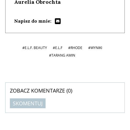
Aurelia Obrochta
Napisz do mnie:
#E.L.F. BEAUTY
#E.L.F
#RHODE
#WYNIKI
#TARANG AMIN
ZOBACZ KOMENTARZE (
0
)
SKOMENTUJ
Komentarze (
0
)