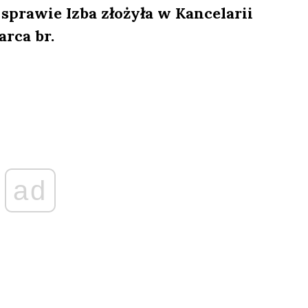
j sprawie Izba złożyła w Kancelarii
rca br.
ad