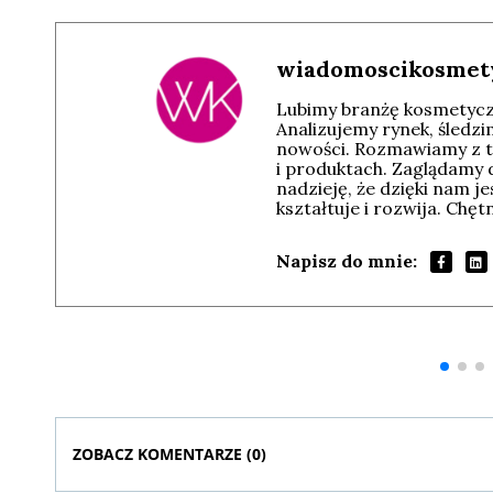
wiadomoscikosmet
Lubimy branżę kosmetyczn
Analizujemy rynek, śledz
nowości. Rozmawiamy z t
i produktach. Zaglądamy 
nadzieję, że dzięki nam j
kształtuje i rozwija. Chę
Napisz do mnie:
Andrzej i Marta
Marta i Andrzej
Sterniccy
Sterniccy
▶
▶
ZOBACZ KOMENTARZE (
0
)