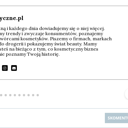
yczne.pl
ą i każdego dnia dowiadujemy się o niej więcej.
imy trendy i zwyczaje konsumentów, poznajemy
wórcami kosmetyków. Piszemy o firmach, markach
do drogerii i pokazujemy świat beauty. Mamy
esteś na bieżąco z tym, co kosmetyczny biznes
tnie poznamy Twoją historię.
Michał Stężalski
FineDiningWeek
▶
▶
SKOMENT