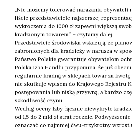
„Nie możemy tolerować narażania obywateli na
liście przedstawiciele najszerszej reprezenta
wykroczenia do 1000 zł zapewni większą swob
kradzionym towarem.” – czytamy dalej.
Przedstawicie środowiska wskazują, że plano
zabronionych dla kradzieży w narusza w sposób
Państwo Polskie gwarantuje obywatelom ochro
Polska Izba Handlu przypomina, że już obecni
regularnie kradną w sklepach towar za kwotę d
nie skutkuje wpisem do Krajowego Rejestru 
postępowania lub niską grzywną, a bardzo cz
szkodliwość czynu.
Według oceny Izby, łącznie niewykryte kradzi
od 1,5 do 2 mld zł strat rocznie. Podwyższeni
oznaczać co najmniej dwu-trzykrotny wzrost te