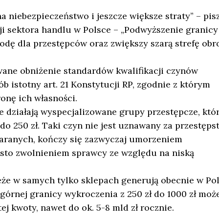
 niebezpieczeństwo i jeszcze większe straty” – pis
cji sektora handlu w Polsce – „Podwyższenie granicy
odę dla przestępców oraz zwiększy szarą strefę obr
wane obniżenie standardów kwalifikacji czynów
 istotny art. 21 Konstytucji RP, zgodnie z którym
nę ich własności.
e działają wyspecjalizowane grupy przestępcze, któ
o 250 zł. Taki czyn nie jest uznawany za przestęps
Karanych, kończy się zazwyczaj umorzeniem
ęsto zwolnieniem sprawcy ze względu na niską
eże w samych tylko sklepach generują obecnie w Po
e górnej granicy wykroczenia z 250 zł do 1000 zł moż
j kwoty, nawet do ok. 5-8 mld zł rocznie.