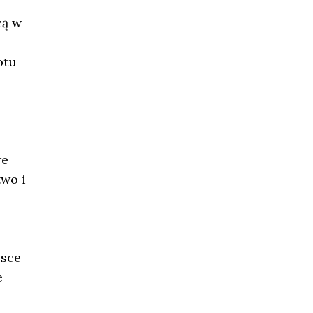
zą w
otu
re
two i
lsce
e