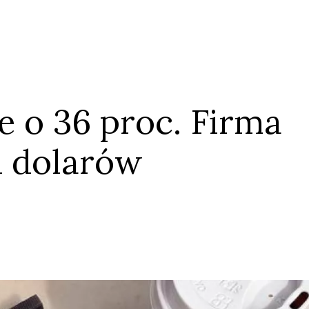
ie o 36 proc. Firma
Anuluj
Prześlij komentarz
d dolarów