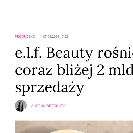
Komentarze (
0
)
Nie znaleziono komentarzy
Zostaw swoje komentarze
Imię (Wymagane)
PRODUCENCI
07.08.2026 17:02
e.l.f. Beauty rośn
coraz bliżej 2 ml
sprzedaży
AURELIA OBROCHTA