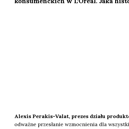
konsumenckich w L‘Oréal. Jaka histo
Alexis Perakis-Valat, prezes działu prod
odważne przesłanie wzmocnienia dla wszystki