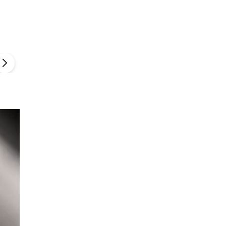
Szefem być Sezon 2
Marcin Przybysz
▶
▶