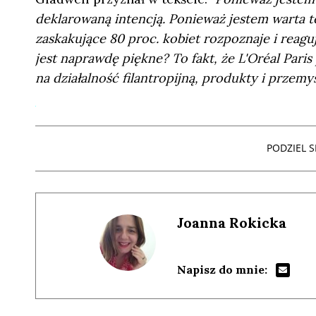
deklarowaną intencją. Ponieważ jestem warta teg
zaskakujące 80 proc. kobiet rozpoznaje i reaguj
jest naprawdę piękne? To fakt, że L'Oréal Pari
na działalność filantropijną, produkty i przemy
PODZIEL SI
Joanna Rokicka
Napisz do mnie: