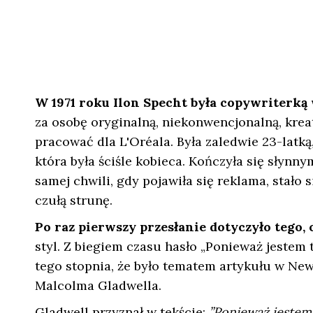
W 1971 roku Ilon Specht była copywriterk
za osobę oryginalną, niekonwencjonalną, kreat
pracować dla L'Oréala. Była zaledwie 23-latk
która była ściśle kobieca. Kończyła się słynn
samej chwili, gdy pojawiła się reklama, stało si
czułą strunę.
Po raz pierwszy przesłanie dotyczyło tego, 
styl. Z biegiem czasu hasło „Ponieważ jestem t
tego stopnia, że było tematem artykułu w Ne
Malcolma Gladwella.
Gladwell przyznał w tekście:
”Ponieważ jestem 