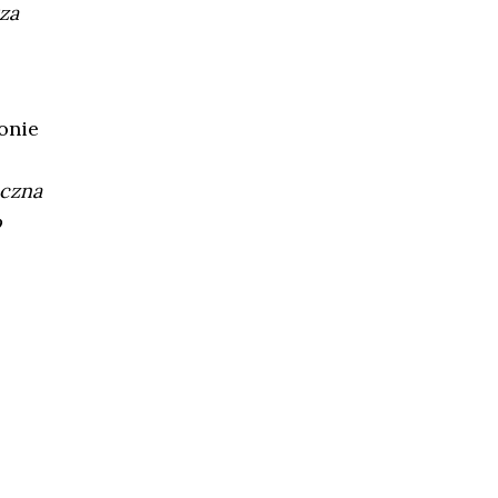
za
onie
eczna
o