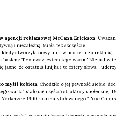
ą w agencji reklamowej McCann Erickson
. Uważan
ywną i niezależną. Miała też szczęście
ą, kiedy stworzyła nowy nurt w marketingu reklamą,
ym hasłem: "Ponieważ jestem tego warta!" Niemal w te
ę jasne, że ostatnia linijka i te cztery słowa - uderz
co myśli kobieta
. Chodziło o jej pewność siebie, dec
ego warta” stało się częścią struktury społecznej. D
w Yorkerze z 1999 roku zatytułowanego "True Colors
tego warta” weszło do języka i nabrało znaczenia poz