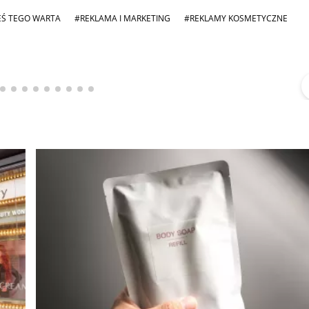
EŚ TEGO WARTA
#REKLAMA I MARKETING
#REKLAMY KOSMETYCZNE
Michał Stężalski
FineDiningWeek
▶
▶