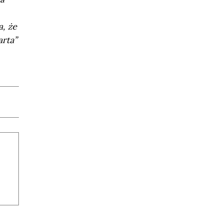
a, że
arta”