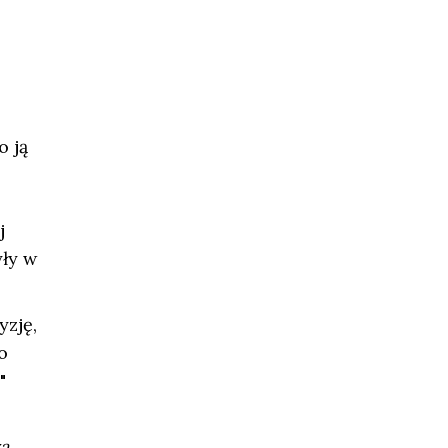
o ją
j
yły w
yzję,
o
"
a