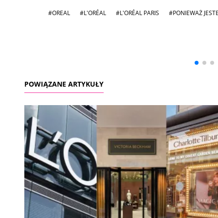
#OREAL
#L'ORÉAL
#L'ORÉAL PARIS
#PONIEWAŻ JEST
Andrzej i Marta
Marta i Andrzej
Sterniccy
Sterniccy
▶
▶
POWIĄZANE ARTYKUŁY