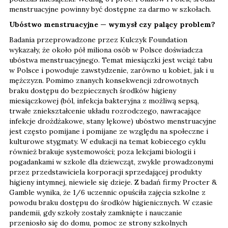
menstruacyjne powinny być dostępne za darmo w szkołach.
Ubóstwo menstruacyjne — wymysł czy palący problem?
Badania przeprowadzone przez Kulczyk Foundation
wykazały, że około pół miliona osób w Polsce doświadcza
ubóstwa menstruacyjnego. Temat miesiączki jest wciąż tabu
w Polsce i powoduje zawstydzenie, zarówno u kobiet, jak i u
mężczyzn. Pomimo znanych konsekwencji zdrowotnych
braku dostępu do bezpiecznych środków higieny
miesiączkowej (ból, infekcja bakteryjna z możliwą sepsą,
trwałe zniekształcenie układu rozrodczego, nawracające
infekcje drożdżakowe, stany lękowe) ubóstwo menstruacyjne
jest często pomijane i pomijane ze względu na społeczne i
kulturowe stygmaty. W edukacji na temat kobiecego cyklu
również brakuje systemowości; poza lekcjami biologii i
pogadankami w szkole dla dziewcząt, zwykle prowadzonymi
przez przedstawiciela korporacji sprzedającej produkty
higieny intymnej, niewiele się dzieje. Z badań firmy Procter &
Gamble wynika, że 1/6 uczennic opuściła zajęcia szkolne z
powodu braku dostępu do środków higienicznych. W czasie
pandemii, gdy szkoły zostały zamknięte i nauczanie
przeniosło się do domu, pomoc ze strony szkolnych