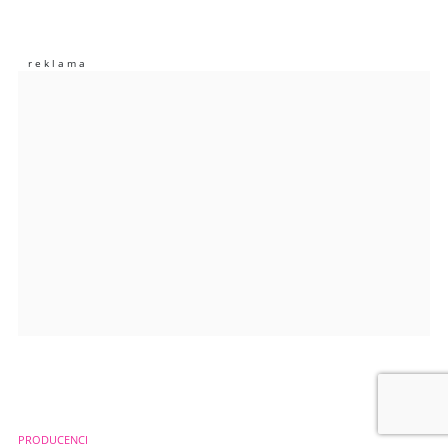
Nie znaleziono komentarzy
Zostaw swoje komentarze
Imię (Wymagane)
Anuluj
Prześlij komentarz
PRODUCENCI