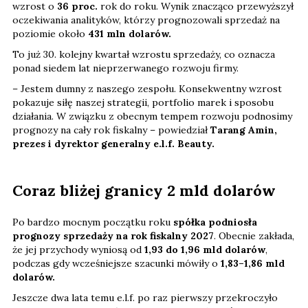
wzrost o
36 proc.
rok do roku. Wynik znacząco przewyższył
oczekiwania analityków, którzy prognozowali sprzedaż na
poziomie około
431 mln dolarów.
To już 30. kolejny kwartał wzrostu sprzedaży, co oznacza
ponad siedem lat nieprzerwanego rozwoju firmy.
– Jestem dumny z naszego zespołu. Konsekwentny wzrost
pokazuje siłę naszej strategii, portfolio marek i sposobu
działania. W związku z obecnym tempem rozwoju podnosimy
prognozy na cały rok fiskalny – powiedział
Tarang Amin,
prezes i dyrektor generalny e.l.f. Beauty.
Coraz bliżej granicy 2 mld dolarów
Po bardzo mocnym początku roku
spółka podniosła
prognozy sprzedaży na rok fiskalny 2027
. Obecnie zakłada,
że jej przychody wyniosą od
1,93 do 1,96 mld dolarów
,
podczas gdy wcześniejsze szacunki mówiły o
1,83–1,86 mld
dolarów.
Jeszcze dwa lata temu e.l.f. po raz pierwszy przekroczyło