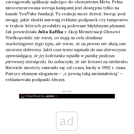
zareagowały aplikacje należące do ekosystemu Meta. Pełna
nieocenzurowana wersja kampanii jest dostępna tylko na
kanale YouTube fundacji. Ta reakcja może dziwić, biorąc pod
uwagę, jakie skutki miewają reklamy podpasek czy tamponów,
w trakcie których produkty są polewane błękitnymi płynami.
Jak powiedziała
Julia Kaffka
z Akcji Menstruacji Głosowi
Wielkopolski
: nie wiem, co mają na celu działania
marketingowe tego typu, ale wiem, że na pewno nie służą one
niczemu dobremu. Jakiś czas temu napisała do nas dziewczyna
opowiadająca, że jej koleżanka wpadła w panikę podczas
pierwszej miesiączki, bo zobaczyła, że nie krwawi na niebiesko.
Niewiele niestety zmieniło się od czasu, kiedy w 1992 r. Anna
Patrycy słynnym sloganem – „z pewną taką nieśmiałością” –
reklamowała podpaski Always.
REKLAMA
ad