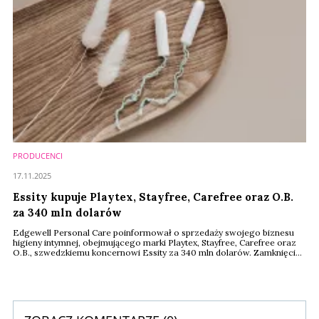
PRODUCENCI
17.11.2025
Essity kupuje Playtex, Stayfree, Carefree oraz O.B.
za 340 mln dolarów
Edgewell Personal Care poinformował o sprzedaży swojego biznesu
higieny intymnej, obejmującego marki Playtex, Stayfree, Carefree oraz
O.B., szwedzkiemu koncernowi Essity za 340 mln dolarów. Zamknięcie
transakcji planowane jest w pierwszym kwartale 2026 roku, pod
warunkiem uzyskania zgód regulacyjnych. Sprzedaż obejmuje całe
portfolio produktów z segmentu higieny kobiecej, co oznacza istotne
przekształcenie struktury firmy.