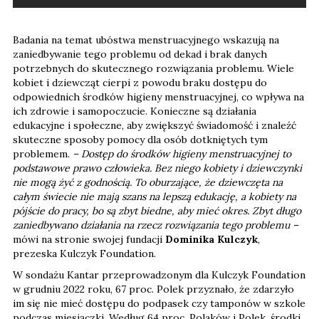
Badania na temat ubóstwa menstruacyjnego wskazują na
zaniedbywanie tego problemu od dekad i brak danych
potrzebnych do skutecznego rozwiązania problemu. Wiele
kobiet i dziewcząt cierpi z powodu braku dostępu do
odpowiednich środków higieny menstruacyjnej, co wpływa na
ich zdrowie i samopoczucie. Konieczne są działania
edukacyjne i społeczne, aby zwiększyć świadomość i znaleźć
skuteczne sposoby pomocy dla osób dotkniętych tym
problemem.
– Dostęp do środków higieny menstruacyjnej to
podstawowe prawo człowieka. Bez niego kobiety i dziewczynki
nie mogą żyć z godnością. To oburzające, że dziewczęta na
całym świecie nie mają szans na lepszą edukację, a kobiety na
pójście do pracy, bo są zbyt biedne, aby mieć okres. Zbyt długo
zaniedbywano działania na rzecz rozwiązania tego problemu –
mówi na stronie swojej fundacji
Dominika Kulczyk
,
prezeska Kulczyk Foundation.
W sondażu Kantar przeprowadzonym dla Kulczyk Foundation
w grudniu 2022 roku, 67 proc. Polek przyznało, że zdarzyło
im się nie mieć dostępu do podpasek czy tamponów w szkole
podczas miesiączki. Według 64 proc. Polaków i Polek, środki