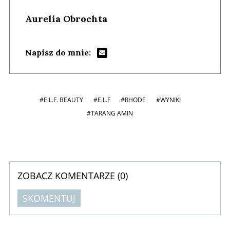
Aurelia Obrochta
Napisz do mnie:
#E.L.F. BEAUTY
#E.L.F
#RHODE
#WYNIKI
#TARANG AMIN
ZOBACZ KOMENTARZE (
0
)
SKOMENTUJ
Komentarze (
0
)