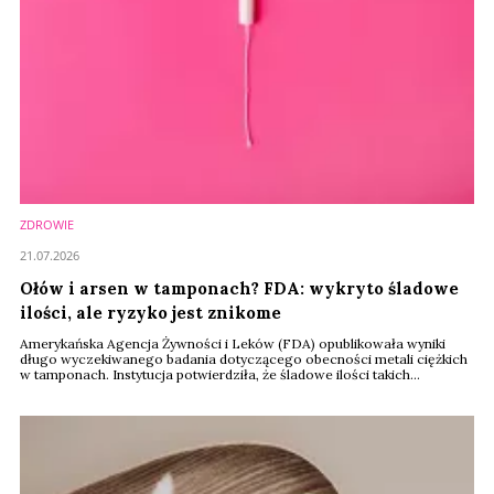
ZDROWIE
21.07.2026
Ołów i arsen w tamponach? FDA: wykryto śladowe
ilości, ale ryzyko jest znikome
Amerykańska Agencja Żywności i Leków (FDA) opublikowała wyniki
długo wyczekiwanego badania dotyczącego obecności metali ciężkich
w tamponach. Instytucja potwierdziła, że śladowe ilości takich
pierwiastków jak ołów, arsen czy kadm rzeczywiście mogą występować
w produktach menstruacyjnych. Jednak uwalniają się w tak niewielkich
ilościach, że zgodnie z przeprowadzoną oceną toksykologiczną, nie
stanowią zagrożenia dla ...