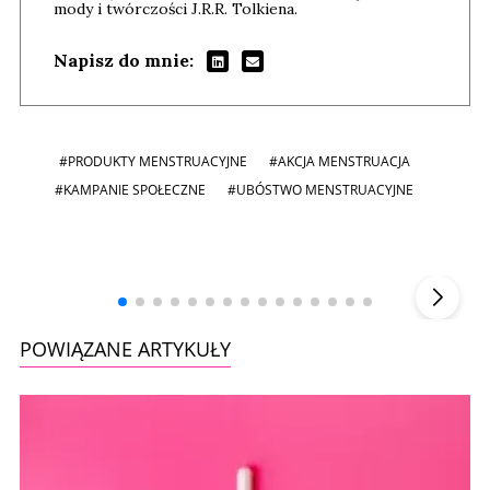
mody i twórczości J.R.R. Tolkiena.
Napisz do mnie:
#PRODUKTY MENSTRUACYJNE
#AKCJA MENSTRUACJA
#KAMPANIE SPOŁECZNE
#UBÓSTWO MENSTRUACYJNE
Andrzej i Marta Sterniccy
Marta i
▶
POWIĄZANE ARTYKUŁY