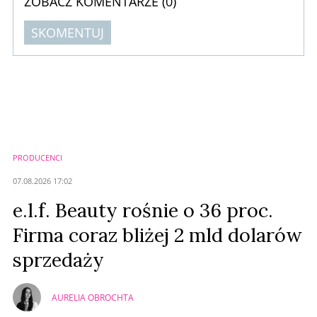
ZOBACZ KOMENTARZE (
0
)
SKOMENTUJ
Komentarze (
0
)
Nie znaleziono komentarzy
Zostaw swoje komentarze
Imię (Wymagane)
PRODUCENCI
Anuluj
07.08.2026 17:02
Prześlij komentarz
e.l.f. Beauty rośnie o 36 proc.
Firma coraz bliżej 2 mld dolarów
sprzedaży
AURELIA OBROCHTA