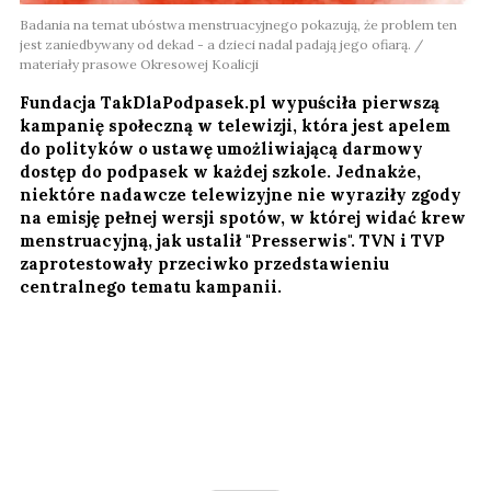
Badania na temat ubóstwa menstruacyjnego pokazują, że problem ten
jest zaniedbywany od dekad - a dzieci nadal padają jego ofiarą. /
materiały prasowe Okresowej Koalicji
Fundacja TakDlaPodpasek.pl wypuściła pierwszą
kampanię społeczną w telewizji, która jest apelem
do polityków o ustawę umożliwiającą darmowy
dostęp do podpasek w każdej szkole. Jednakże,
niektóre nadawcze telewizyjne nie wyraziły zgody
na emisję pełnej wersji spotów, w której widać krew
menstruacyjną, jak ustalił "Presserwis". TVN i TVP
zaprotestowały przeciwko przedstawieniu
centralnego tematu kampanii.