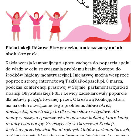
Plakat akcji Różowa Skrzyneczka, umieszczany na lub
obok skrzynek
Każda wersja kampanijnego spotu zachęca do poparcia apelu
do władz w celu rozwiązania problemu braku dostępu do
środków higieny menstruacyjnej. Inicjatywę można wesprzeć
poprzez stronę internetową TakDlaPodpasek.pl. 8 marca,
podczas konferencji prasowej w Sejmie, parlamentarzystki z
Koalicji Obywatelskiej, PSL i Lewicy zadeklarowały poparcie
dla ustawy przygotowanej przez Okresową Koalicję, która
ma na celu rozwiązanie tego problemu.
Słowa okres,
miesiączka, menstruacja to dla wielu słowa wstydliwe. Ale
mamy w naszym społeczeństwie odważne kobiety, które łamią
te mity i stereotypy. Zrzeszyły się w Okresowej Koalicji.
Jesteśmy przedstawicielkami różnych klubów parlamentarnych,
z różnych opcji. Wszystkie popieramy tę inicjatywę. I na pewno