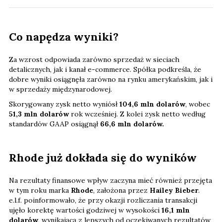
Co napędza wyniki?
Za wzrost odpowiada zarówno sprzedaż w sieciach
detalicznych, jak i kanał e-commerce. Spółka podkreśla, że
dobre wyniki osiągnęła zarówno na rynku amerykańskim, jak i
w sprzedaży międzynarodowej.
Skorygowany zysk netto wyniósł
104,6 mln dolarów
, wobec
51,3 mln dolarów
rok wcześniej. Z kolei zysk netto według
standardów GAAP osiągnął
66,6 mln dolarów.
Rhode już dokłada się do wyników
Na rezultaty finansowe wpływ zaczyna mieć również przejęta
w tym roku marka
Rhode
, założona przez
Hailey Bieber
.
e.l.f. poinformowało, że przy okazji rozliczania transakcji
ujęło korektę wartości godziwej w wysokości
16,1 mln
dolarów
, wynikającą z lepszych od oczekiwanych rezultatów