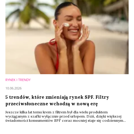
RYNEK I TRENDY
10.06.2026
5 trendów, które zmieniają rynek SPF. Filtry
przeciwsłoneczne wchodzą w nową erę
Jeszcze kilka lat temu krem z filtrem był dla wielu produktem
wyciąganym z szafki wyłącznie przed urlopem. Dziś, dzięki większej
świadomości konsumentów SPF coraz mocniej staje się codziennym
elementem rutyny pielęgnacyjnej. Producenci prześcigają się w
tworzeniu nowych formatów, tekstur i funkcji. Według raportu
Cosmetics Business właśnie ta zmiana napędza dynamiczny wzrost