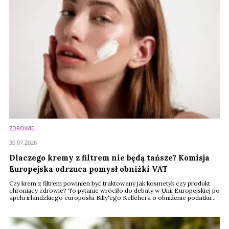
ZDROWIE
30.07.2026
Dlaczego kremy z filtrem nie będą tańsze? Komisja
Europejska odrzuca pomysł obniżki VAT
Czy krem z filtrem powinien być traktowany jak kosmetyk czy produkt
chroniący zdrowie? To pytanie wróciło do debaty w Unii Europejskiej po
apelu irlandzkiego europosła Billy‘ego Kellehera o obniżenie podatku
VAT na kosmetyki przeciwsłoneczne. Komisja Europejska odrzuciła
jednak ten pomysł, argumentując, że obowiązujące przepisy nie
pozwalają objąć filtrów preferencyjną stawką. Dyskusja pokazuje jednak
szerszy problem: jak ...