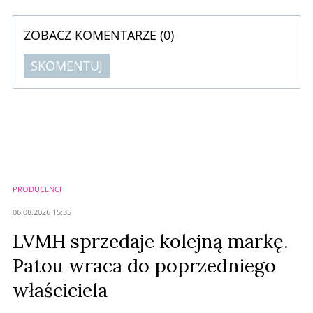
globalnego rynku ochrony przeciwsłonecznej, ...
ZOBACZ KOMENTARZE (
0
)
SKOMENTUJ
Komentarze (
0
)
Nie znaleziono komentarzy
Zostaw swoje komentarze
Imię (Wymagane)
PRODUCENCI
Anuluj
06.08.2026 15:35
Prześlij komentarz
LVMH sprzedaje kolejną markę.
Patou wraca do poprzedniego
właściciela