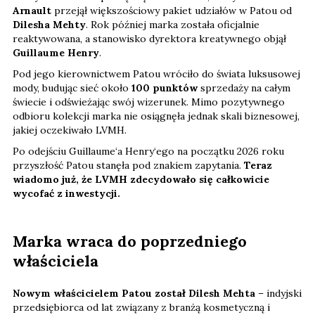
Arnault
przejął większościowy pakiet udziałów w Patou od
Dilesha Mehty
. Rok później marka została oficjalnie
reaktywowana, a stanowisko dyrektora kreatywnego objął
Guillaume Henry
.
Pod jego kierownictwem Patou wróciło do świata luksusowej
mody, budując sieć około
100 punktów
sprzedaży na całym
świecie i odświeżając swój wizerunek. Mimo pozytywnego
odbioru kolekcji marka nie osiągnęła jednak skali biznesowej,
jakiej oczekiwało LVMH.
Po odejściu Guillaume‘a Henry‘ego na początku 2026 roku
przyszłość Patou stanęła pod znakiem zapytania.
Teraz
wiadomo już, że LVMH zdecydowało się całkowicie
wycofać z inwestycji.
Marka wraca do poprzedniego
właściciela
Nowym właścicielem Patou został Dilesh Mehta
– indyjski
przedsiębiorca od lat związany z branżą kosmetyczną i