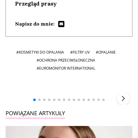
Przegląd prasy
Napisz do mnie:
#KOSMETYKI DO OPALANIA
#FILTRY UV
#OPALANIE
#OCHRONA PRZECIWSŁONECZNA
#EUROMONITOR INTERNATIONAL
Andrzej i Marta Sterniccy
Marta i
▶
POWIĄZANE ARTYKUŁY