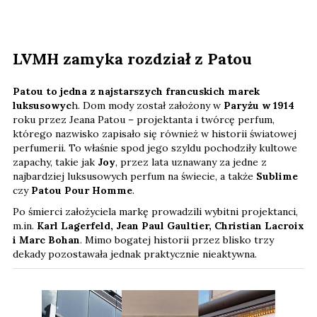
LVMH zamyka rozdział z Patou
Patou to jedna z najstarszych francuskich marek
luksusowyc
h. Dom mody został założony w
Paryżu w 1914
roku przez Jeana Patou – projektanta i twórcę perfum,
którego nazwisko zapisało się również w historii światowej
perfumerii. To właśnie spod jego szyldu pochodziły kultowe
zapachy, takie jak
Joy
, przez lata uznawany za jedne z
najbardziej luksusowych perfum na świecie, a także
Sublime
czy
Patou Pour Homme
.
Po śmierci założyciela markę prowadzili wybitni projektanci,
m.in.
Karl Lagerfeld, Jean Paul Gaultier, Christian Lacroix
i Marc Bohan
. Mimo bogatej historii przez blisko trzy
dekady pozostawała jednak praktycznie nieaktywna.