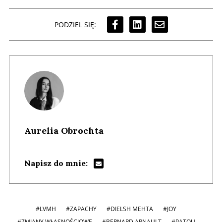
PODZIEL SIĘ:
Aurelia Obrochta
Napisz do mnie:
#LVMH
#ZAPACHY
#DIELSH MEHTA
#JOY
#ZMIANY WŁASNOŚCIOWE
#BERNARD ARNAULT
#PATOU