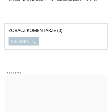
ZOBACZ KOMENTARZE (
0
)
SKOMENTUJ
Komentarze (
0
)
Nie znaleziono komentarzy
Zostaw swoje komentarze
Imię (Wymagane)
Anuluj
Prześlij komentarz