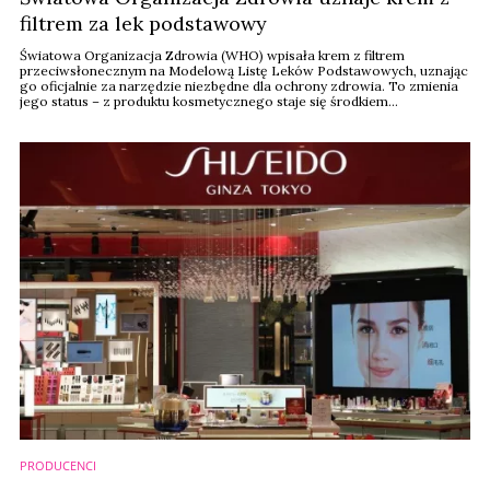
filtrem za lek podstawowy
Światowa Organizacja Zdrowia (WHO) wpisała krem z filtrem
przeciwsłonecznym na Modelową Listę Leków Podstawowych, uznając
go oficjalnie za narzędzie niezbędne dla ochrony zdrowia. To zmienia
jego status – z produktu kosmetycznego staje się środkiem
prewencyjnym w walce z chorobami wywołanymi promieniowaniem
UV. Lista WHO wskazuje krajom, które produkty są najważniejsze z
punktu widzenia zdrowia publicznego i powinny być szerzej ...
PRODUCENCI