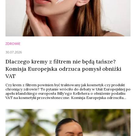
ZDROWIE
30.07.2026
Dlaczego kremy z filtrem nie będą tańsze?
Komisja Europejska odrzuca pomysł obniżki
VAT
Czy krem z filtrem powinien być traktowany jak kosmetyk czy produkt
chroniący zdrowie? To pytanie wróciło do debaty w Unii Europejskiej po
apelu irlandzkiego europosła Billy‘ego Kellehera o obniżenie podatku
VAT na kosmetyki przeciwsłoneczne. Komisja Europejska odrzuciła
jednak ten pomysł, argumentując, że obowiązujące przepisy nie
pozwalają objąć filtrów preferencyjną stawką. Dyskusja pokazuje jednak
szerszy problem: jak ...