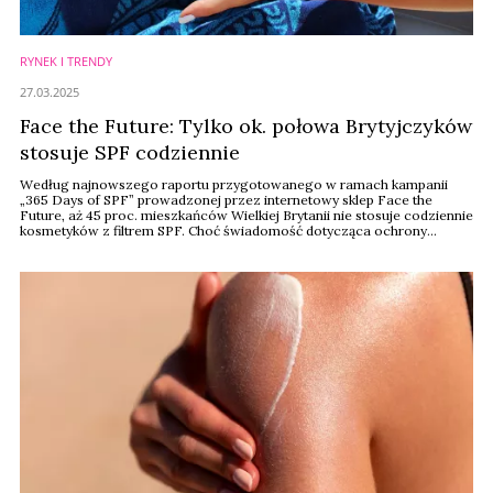
RYNEK I TRENDY
27.03.2025
Face the Future: Tylko ok. połowa Brytyjczyków
stosuje SPF codziennie
Według najnowszego raportu przygotowanego w ramach kampanii
„365 Days of SPF” prowadzonej przez internetowy sklep Face the
Future, aż 45 proc. mieszkańców Wielkiej Brytanii nie stosuje codziennie
kosmetyków z filtrem SPF. Choć świadomość dotycząca ochrony
przeciwsłonecznej rośnie – 55 proc. badanych zadeklarowało
codzienne użycie SPF w 2025 roku, w porównaniu do zaledwie 22 proc.
w 2024 roku – to nadal wielu Brytyjczyków ...