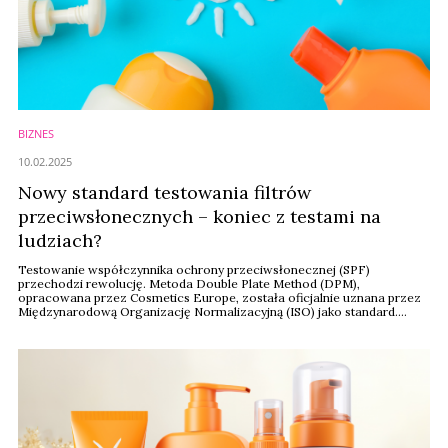
BIZNES
10.02.2025
Nowy standard testowania filtrów
przeciwsłonecznych – koniec z testami na
ludziach?
Testowanie współczynnika ochrony przeciwsłonecznej (SPF)
przechodzi rewolucję. Metoda Double Plate Method (DPM),
opracowana przez Cosmetics Europe, została oficjalnie uznana przez
Międzynarodową Organizację Normalizacyjną (ISO) jako standard.
Dzięki temu producenci w Europie i na świecie mogą badać
skuteczność filtrów UV w warunkach laboratoryjnych, bez konieczności
przeprowadzania testów na ludziach.