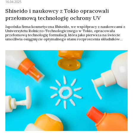
16.04.2025
Shiseido i naukowcy z Tokio opracowali
przełomową technologię ochrony UV
Japońska firma kosmetyczna Shiseido, we współpracy z naukowcami z
Uniwersytetu Rolniczo-Technologicznego w Tokio, opracowała
przełomową technologię formulacji, która jako pierwsza na świecie
umożliwia osiągnięcie optymalnego stanu rozproszenia składników
rozpraszających promieniowanie UV bezpośrednio na skórze.
Osiągnięcie to stanowi istotny krok naprzód w dziedzinie ochrony
przeciwsłonecznej, a jego potencjalne zastosowania ...