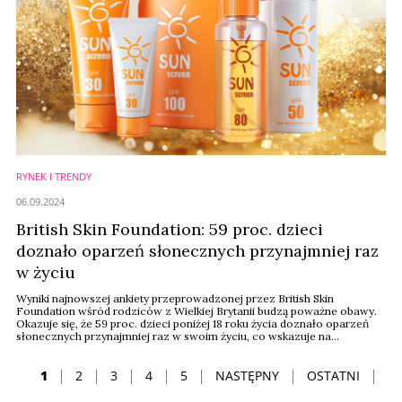
RYNEK I TRENDY
06.09.2024
British Skin Foundation: 59 proc. dzieci
doznało oparzeń słonecznych przynajmniej raz
w życiu
Wyniki najnowszej ankiety przeprowadzonej przez British Skin
Foundation wśród rodziców z Wielkiej Brytanii budzą poważne obawy.
Okazuje się, że 59 proc. dzieci poniżej 18 roku życia doznało oparzeń
słonecznych przynajmniej raz w swoim życiu, co wskazuje na
niedostateczne przestrzeganie zasad ochrony przed słońcem.
1
2
3
4
5
NASTĘPNY
OSTATNI