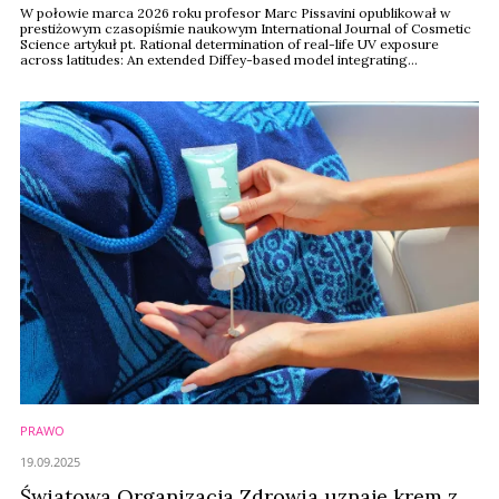
W połowie marca 2026 roku profesor Marc Pissavini opublikował w
prestiżowym czasopiśmie naukowym International Journal of Cosmetic
Science artykuł pt. Rational determination of real-life UV exposure
across latitudes: An extended Diffey-based model integrating
behavioural factors. W swojej publikacji przedstawił otrzymane wyniki
badań, w których zaproponował naukowe ramy umożliwiające lepsze
zrozumienie, w jaki sposób rzeczywista ...
PRAWO
19.09.2025
Światowa Organizacja Zdrowia uznaje krem z