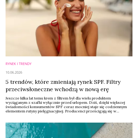
RYNEK I TRENDY
10.06.2026
5 trendów, które zmieniają rynek SPF. Filtry
przeciwsłoneczne wchodzą w nową erę
Jeszcze kilka lat temu krem z filtrem był dla wielu produktem
wyciąganym z szafki wyłącznie przed urlopem. Dziś, dzięki większej
świadomości konsumentów SPF coraz mocniej staje się codziennym
elementem rutyny pielęgnacyjnej. Producenci prześcigają się w
tworzeniu nowych formatów, tekstur i funkcji. Według raportu
Cosmetics Business właśnie ta zmiana napędza dynamiczny wzrost
globalnego rynku ochrony przeciwsłonecznej, ...