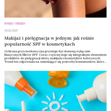
RYNEK I TRENDY
24.02.2025
Makijaż i pielęgnacja w jednym: jak rośnie
popularność SPF w kosmetykach
Ochrona przeciwsłoneczna przestaje być domeną wyłącznie
klasycznych filtrów SPF. Coraz częściej staje się integralnym elementem
produktów do pielęgnacji skóry, makijażu i kosmetyków kolorowych.
Trend ten odpowiada na zmieniające się potrzeby konsumentów, którzy
poszukują wielofunkcyjnych rozwiązań łączących estetykę z ochroną
zdrowia. Rosnąca świadomość zagrożeń związanych z
promieniowaniem UV sprawia, że marki ...