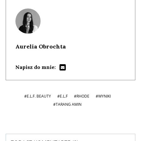
Aurelia Obrochta
Napisz do mnie:
#E.L.F. BEAUTY
#E.L.F
#RHODE
#WYNIKI
#TARANG AMIN