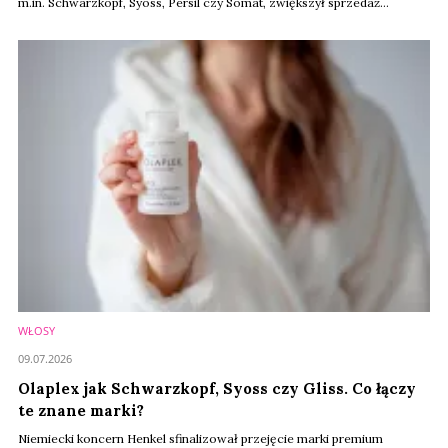
m.in. Schwarzkopf, Syoss, Persil czy Somat, zwiększył sprzedaż
organiczną o 3,2 proc., poprawił wynik EBIT i podniósł prognozy
wzrostu na cały rok. Szczególnie dobrze radzi sobie segment
produktów do pielęgnacji włosów, który pozostaje motorem
napędowym biznesu Consumer Brands.
WŁOSY
09.07.2026
Olaplex jak Schwarzkopf, Syoss czy Gliss. Co łączy
te znane marki?
Niemiecki koncern Henkel sfinalizował przejęcie marki premium