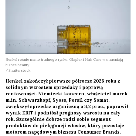
Henkel rośnie mimo trudnego rynku. Olaplex i Hair Care wzmacniają
biznes beauty
Shutterstock
Henkel zakończył pierwsze półrocze 2026 roku z
solidnym wzrostem sprzedaży i poprawą
rentowności. Niemiecki koncern, właściciel marek
m.in. Schwarzkopf, Syoss, Persil czy Somat,
zwiększył sprzedaż organiczną o 3,2 proc., poprawił
wynik EBIT i podniósł prognozy wzrostu na cały
rok. Szczególnie dobrze radzi sobie segment
produktów do pielęgnacji włosów, który pozostaje
motorem napędowym biznesu Consumer Brands.