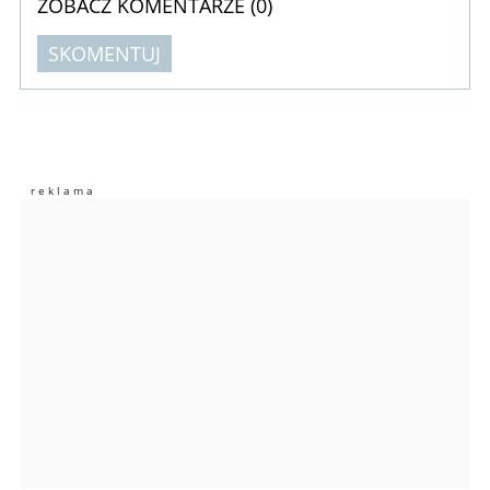
ZOBACZ KOMENTARZE (
0
)
SKOMENTUJ
Komentarze (
0
)
Nie znaleziono komentarzy
Zostaw swoje komentarze
Imię (Wymagane)
Anuluj
Prześlij komentarz