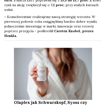
euro
, a marża EBIT poprawiła się z
15,5 do 15,7 proc
. Z kolei
zysk na akcję zwiększył się o
7,1
proc.
przy stałych kursach
walut.
– Konsekwentnie realizujemy naszą strategię wzrostu. W
pierwszej połowie roku osiągnęliśmy bardzo dobre wyniki,
jednocześnie inwestując w marki, innowacje oraz rozwój
poprzez przejęcia – podkreślił
Carsten Knobel, prezes
Henkla.
Olaplex jak Schwarzkopf, Syoss czy