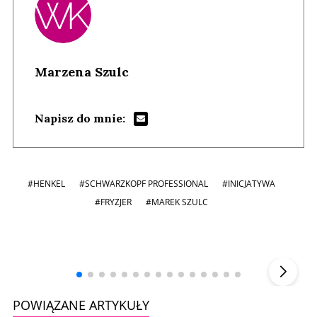
Marzena Szulc
Napisz do mnie:
#HENKEL
#SCHWARZKOPF PROFESSIONAL
#INICJATYWA
#FRYZJER
#MAREK SZULC
Andrzej i Marta Sterniccy
Marta i
▶
POWIĄZANE ARTYKUŁY