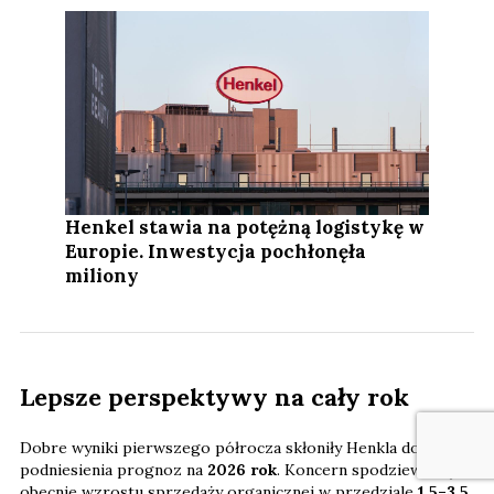
Henkel stawia na potężną logistykę w
Europie. Inwestycja pochłonęła
miliony
Lepsze perspektywy na cały rok
Dobre wyniki pierwszego półrocza skłoniły Henkla do
podniesienia prognoz na
2026 rok
. Koncern spodziewa się
obecnie wzrostu sprzedaży organicznej w przedziale
1,5–3,5