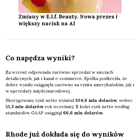
Zmiany w E.l.f. Beauty. Nowa prezes i
większy nacisk na AI
Co napędza wyniki?
Za wzrost odpowiada zarówno sprzedaż w sieciach
detalicznych, jak i kanał e-commerce. Spółka podkreśla, że
dobre wyniki osiągnęła zarówno na rynku amerykańskim, jak i
w sprzedaży międzynarodowej.
Skorygowany zysk netto wyniósł
104,6 mln dolarów
, wobec
51,3 mln dolarów
rok wcześniej. Z kolei zysk netto według
standardów GAAP osiągnął
66,6 mln dolarów.
Rhode już dokłada się do wyników