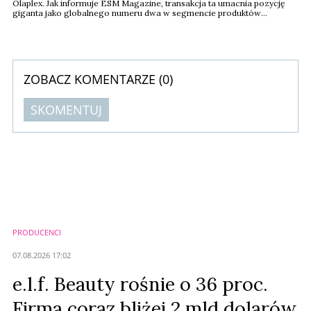
Olaplex. Jak informuje ESM Magazine, transakcja ta umacnia pozycję
giganta jako globalnego numeru dwa w segmencie produktów
profesjonalnych dla fryzjerstwa.
ZOBACZ KOMENTARZE (
0
)
SKOMENTUJ
Komentarze (
0
)
Nie znaleziono komentarzy
Zostaw swoje komentarze
Imię (Wymagane)
PRODUCENCI
Anuluj
07.08.2026 17:02
Prześlij komentarz
e.l.f. Beauty rośnie o 36 proc.
Firma coraz bliżej 2 mld dolarów