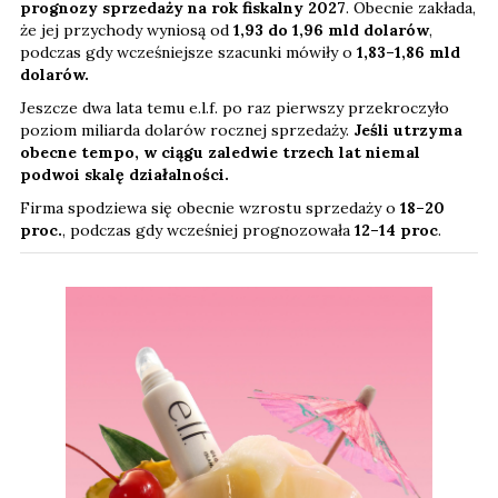
prognozy sprzedaży na rok fiskalny 2027
. Obecnie zakłada,
że jej przychody wyniosą od
1,93 do 1,96 mld dolarów
,
podczas gdy wcześniejsze szacunki mówiły o
1,83–1,86 mld
dolarów.
Jeszcze dwa lata temu e.l.f. po raz pierwszy przekroczyło
poziom miliarda dolarów rocznej sprzedaży.
Jeśli utrzyma
obecne tempo, w ciągu zaledwie trzech lat niemal
podwoi skalę działalności.
Firma spodziewa się obecnie wzrostu sprzedaży o
18–20
proc.
, podczas gdy wcześniej prognozowała
12–14 proc
.