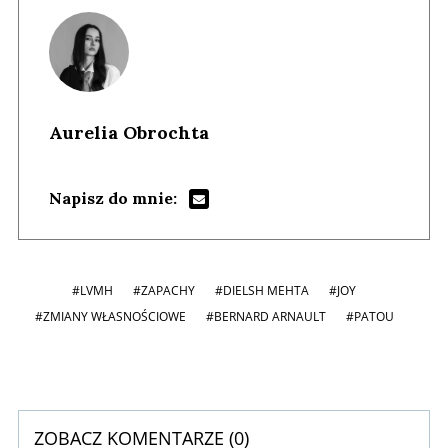
Aurelia Obrochta
Napisz do mnie:
#LVMH
#ZAPACHY
#DIELSH MEHTA
#JOY
#ZMIANY WŁASNOŚCIOWE
#BERNARD ARNAULT
#PATOU
ZOBACZ KOMENTARZE (
0
)