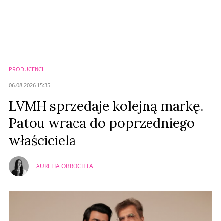
Komentarze (
0
)
Nie znaleziono komentarzy
Zostaw swoje komentarze
Imię (Wymagane)
PRODUCENCI
Anuluj
06.08.2026 15:35
Prześlij komentarz
LVMH sprzedaje kolejną markę.
Patou wraca do poprzedniego
właściciela
AURELIA OBROCHTA