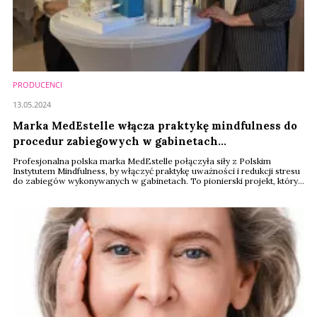
PRODUCENCI
13.05.2024
Marka MedEstelle włącza praktykę mindfulness do
procedur zabiegowych w gabinetach
kosmetycznych
Profesjonalna polska marka MedEstelle połączyła siły z Polskim
Instytutem Mindfulness, by włączyć praktykę uważności i redukcji stresu
do zabiegów wykonywanych w gabinetach. To pionierski projekt, który
wychodzi naprzeciw potrzebom coraz bardziej straumatyzowanych
ludzi. Za projektem stoją biolog Jolanta Zwolińska, niegdyś twórczyni
marki Dermika, oraz dr n. chemicznych Małgorzata Chełkowska – także
twórczynie i ...