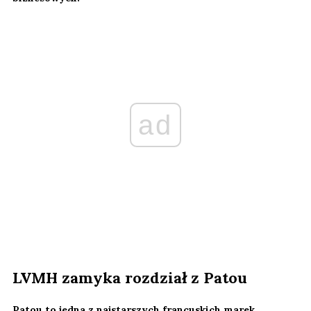
ad
LVMH zamyka rozdział z Patou
Patou to jedna z najstarszych francuskich marek