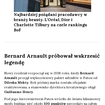
Najbardziej pożądani pracodawcy w
branży beauty. L‘Oréal, Dior i
Charlotte Tilbury na czele rankingu
BoF
Bernard Arnault próbował wskrzesić
legendę
Nowy rozdział rozpoczął się w 2018 roku, kiedy
Bernard
Arnault
przejął większościowy pakiet udziałów w Patou od
Dilesha Mehty
. Rok później marka została oficjalnie
reaktywowana, a stanowisko dyrektora kreatywnego objął
Guillaume Henry
.
Pod jego kierownictwem Patou wróciło do świata luksusowej
mody, budując sieć około
100 punktów
sprzedaży na całym