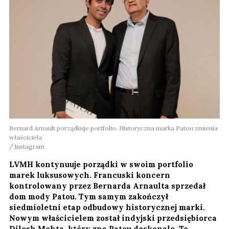
Bernard Arnault porządkuje portfolio. Historyczna marka Patou zmienia
właściciela
Instagram
LVMH kontynuuje porządki w swoim portfolio
marek luksusowych. Francuski koncern
kontrolowany przez Bernarda Arnaulta sprzedał
dom mody Patou. Tym samym zakończył
siedmioletni etap odbudowy historycznej marki.
Nowym właścicielem został indyjski przedsiębiorca
Dilesh Mehta, który zna Patou doskonale. To