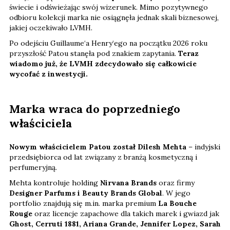
świecie i odświeżając swój wizerunek. Mimo pozytywnego
odbioru kolekcji marka nie osiągnęła jednak skali biznesowej,
jakiej oczekiwało LVMH.
Po odejściu Guillaume‘a Henry‘ego na początku 2026 roku
przyszłość Patou stanęła pod znakiem zapytania.
Teraz
wiadomo już, że LVMH zdecydowało się całkowicie
wycofać z inwestycji.
Marka wraca do poprzedniego
właściciela
Nowym właścicielem Patou został Dilesh Mehta
– indyjski
przedsiębiorca od lat związany z branżą kosmetyczną i
perfumeryjną.
Mehta kontroluje holding
Nirvana Brands
oraz firmy
Designer Parfums i Beauty Brands Global
. W jego
portfolio znajdują się m.in. marka premium
La Bouche
Rouge
oraz licencje zapachowe dla takich marek i gwiazd jak
Ghost, Cerruti 1881, Ariana Grande, Jennifer Lopez, Sarah