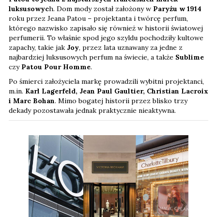
luksusowyc
h. Dom mody został założony w
Paryżu w 1914
roku przez Jeana Patou – projektanta i twórcę perfum,
którego nazwisko zapisało się również w historii światowej
perfumerii. To właśnie spod jego szyldu pochodziły kultowe
zapachy, takie jak
Joy
, przez lata uznawany za jedne z
najbardziej luksusowych perfum na świecie, a także
Sublime
czy
Patou Pour Homme
.
Po śmierci założyciela markę prowadzili wybitni projektanci,
m.in.
Karl Lagerfeld, Jean Paul Gaultier, Christian Lacroix
i Marc Bohan
. Mimo bogatej historii przez blisko trzy
dekady pozostawała jednak praktycznie nieaktywna.