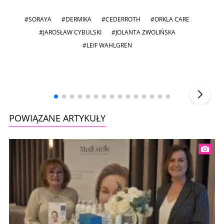
#SORAYA
#DERMIKA
#CEDERROTH
#ORKLA CARE
#JAROSŁAW CYBULSKI
#JOLANTA ZWOLIŃSKA
#LEIF WAHLGREN
Andrzej i Marta Sterniccy
Marta i
▶
POWIĄZANE ARTYKUŁY