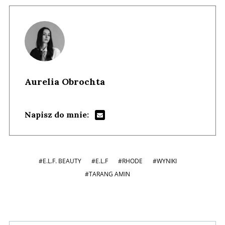
Aurelia Obrochta
Napisz do mnie:
#E.L.F. BEAUTY
#E.L.F
#RHODE
#WYNIKI
#TARANG AMIN