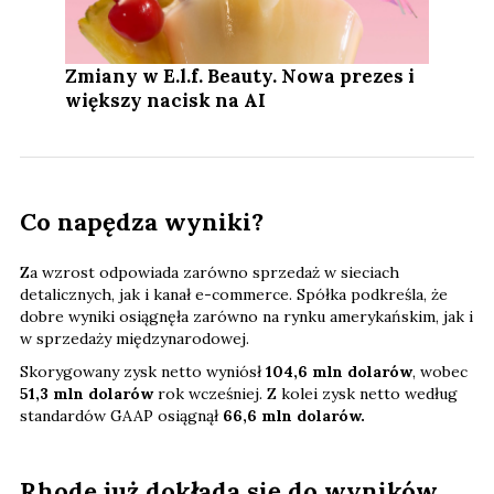
Zmiany w E.l.f. Beauty. Nowa prezes i
większy nacisk na AI
Co napędza wyniki?
Za wzrost odpowiada zarówno sprzedaż w sieciach
detalicznych, jak i kanał e-commerce. Spółka podkreśla, że
dobre wyniki osiągnęła zarówno na rynku amerykańskim, jak i
w sprzedaży międzynarodowej.
Skorygowany zysk netto wyniósł
104,6 mln dolarów
, wobec
51,3 mln dolarów
rok wcześniej. Z kolei zysk netto według
standardów GAAP osiągnął
66,6 mln dolarów.
Rhode już dokłada się do wyników