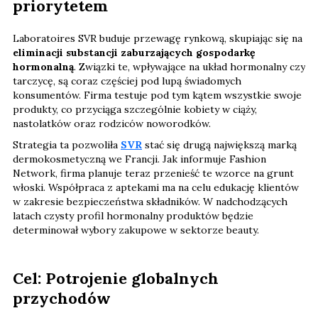
priorytetem
Laboratoires SVR buduje przewagę rynkową, skupiając się na
eliminacji substancji zaburzających gospodarkę
hormonalną
. Związki te, wpływające na układ hormonalny czy
tarczycę, są coraz częściej pod lupą świadomych
konsumentów. Firma testuje pod tym kątem wszystkie swoje
produkty, co przyciąga szczególnie kobiety w ciąży,
nastolatków oraz rodziców noworodków.
Strategia ta pozwoliła
SVR
stać się drugą największą marką
dermokosmetyczną we Francji. Jak informuje Fashion
Network, firma planuje teraz przenieść te wzorce na grunt
włoski. Współpraca z aptekami ma na celu edukację klientów
w zakresie bezpieczeństwa składników. W nadchodzących
latach czysty profil hormonalny produktów będzie
determinował wybory zakupowe w sektorze beauty.
Cel: Potrojenie globalnych
przychodów