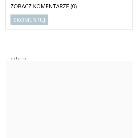
ZOBACZ KOMENTARZE (
0
)
SKOMENTUJ
Komentarze (
0
)
Nie znaleziono komentarzy
Zostaw swoje komentarze
Imię (Wymagane)
Anuluj
Prześlij komentarz