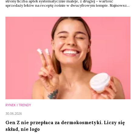
strony liczba aptek systematycznie maleje, z drugiej – wartość
sprzedaży leków na receptę rośnie w dwucyfrowym tempie. Najnowsze
dane GUS pokazują, że w 2025 roku sprzedaż leków refundowanych i
pełnopłatnych osiągnęła rekordowe 33,4 mld złotych, mimo że sieć
aptek nadal się kurczy. Dla rynku dermokosmetyków i produktów health
& beauty oznacza to dalszy ...
RYNEK I TRENDY
30.06.2026
Gen Z nie przepłaca za dermokosmetyki. Liczy się
skład, nie logo