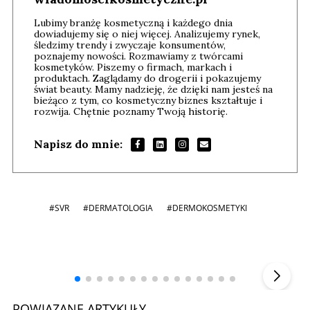
Lubimy branżę kosmetyczną i każdego dnia
dowiadujemy się o niej więcej. Analizujemy rynek,
śledzimy trendy i zwyczaje konsumentów,
poznajemy nowości. Rozmawiamy z twórcami
kosmetyków. Piszemy o firmach, markach i
produktach. Zaglądamy do drogerii i pokazujemy
świat beauty. Mamy nadzieję, że dzięki nam jesteś na
bieżąco z tym, co kosmetyczny biznes kształtuje i
rozwija. Chętnie poznamy Twoją historię.
Napisz do mnie:
#SVR
#DERMATOLOGIA
#DERMOKOSMETYKI
Andrzej i Marta Sterniccy
Marta i
▶
POWIĄZANE ARTYKUŁY