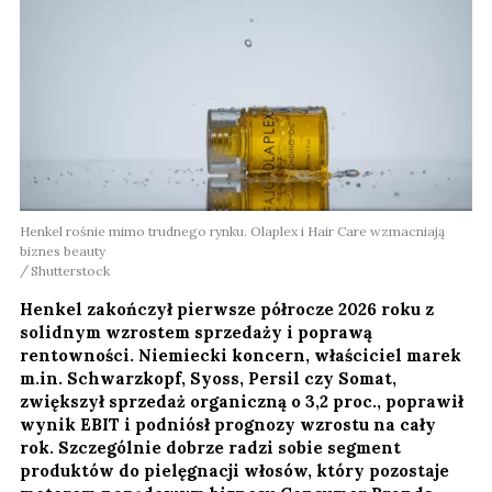
Henkel rośnie mimo trudnego rynku. Olaplex i Hair Care wzmacniają
biznes beauty
Shutterstock
Henkel zakończył pierwsze półrocze 2026 roku z
solidnym wzrostem sprzedaży i poprawą
rentowności. Niemiecki koncern, właściciel marek
m.in. Schwarzkopf, Syoss, Persil czy Somat,
zwiększył sprzedaż organiczną o 3,2 proc., poprawił
wynik EBIT i podniósł prognozy wzrostu na cały
rok. Szczególnie dobrze radzi sobie segment
produktów do pielęgnacji włosów, który pozostaje