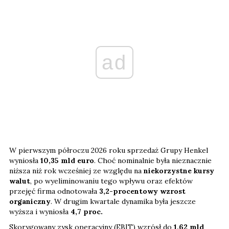
ad
W pierwszym półroczu 2026 roku sprzedaż Grupy Henkel
wyniosła
10,35 mld euro
. Choć nominalnie była nieznacznie
niższa niż rok wcześniej ze względu na
niekorzystne kursy
walut
, po wyeliminowaniu tego wpływu oraz efektów
przejęć firma odnotowała
3,2-procentowy wzrost
organiczny
. W drugim kwartale dynamika była jeszcze
wyższa i wyniosła
4,7 proc.
Skorygowany zysk operacyjny (EBIT) wzrósł do
1,62 mld