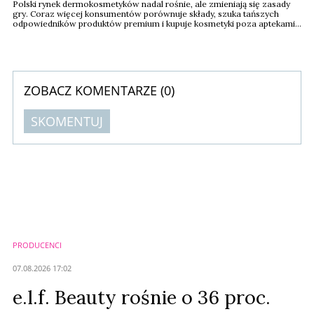
Polski rynek dermokosmetyków nadal rośnie, ale zmieniają się zasady
gry. Coraz więcej konsumentów porównuje składy, szuka tańszych
odpowiedników produktów premium i kupuje kosmetyki poza aptekami.
Najbardziej wyraźnie widać to wśród przedstawicieli pokolenia Z –
wynika z najnowszego raportu PMR Market Experts.
ZOBACZ KOMENTARZE (
0
)
SKOMENTUJ
Komentarze (
0
)
Nie znaleziono komentarzy
Zostaw swoje komentarze
Imię (Wymagane)
PRODUCENCI
Anuluj
07.08.2026 17:02
Prześlij komentarz
e.l.f. Beauty rośnie o 36 proc.