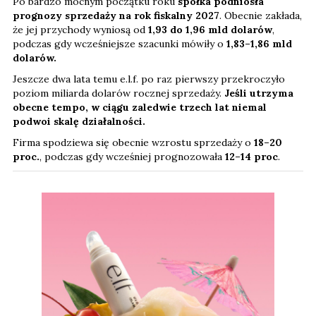
Po bardzo mocnym początku roku
spółka podniosła
prognozy sprzedaży na rok fiskalny 2027
. Obecnie zakłada,
że jej przychody wyniosą od
1,93 do 1,96 mld dolarów
,
podczas gdy wcześniejsze szacunki mówiły o
1,83–1,86 mld
dolarów.
Jeszcze dwa lata temu e.l.f. po raz pierwszy przekroczyło
poziom miliarda dolarów rocznej sprzedaży.
Jeśli utrzyma
obecne tempo, w ciągu zaledwie trzech lat niemal
podwoi skalę działalności.
Firma spodziewa się obecnie wzrostu sprzedaży o
18–20
proc.
, podczas gdy wcześniej prognozowała
12–14 proc
.