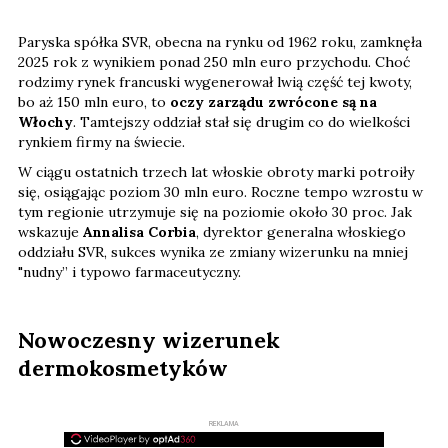
Paryska spółka SVR, obecna na rynku od 1962 roku, zamknęła
2025 rok z wynikiem ponad 250 mln euro przychodu. Choć
rodzimy rynek francuski wygenerował lwią część tej kwoty,
bo aż 150 mln euro, to
oczy zarządu zwrócone są na
Włochy
. Tamtejszy oddział stał się drugim co do wielkości
rynkiem firmy na świecie.
W ciągu ostatnich trzech lat włoskie obroty marki potroiły
się, osiągając poziom 30 mln euro. Roczne tempo wzrostu w
tym regionie utrzymuje się na poziomie około 30 proc. Jak
wskazuje
Annalisa Corbia
, dyrektor generalna włoskiego
oddziału SVR, sukces wynika ze zmiany wizerunku na mniej
"nudny” i typowo farmaceutyczny.
Nowoczesny wizerunek
dermokosmetyków
REKLAMA