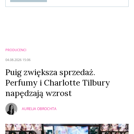
Komentarze (
0
)
Nie znaleziono komentarzy
Zostaw swoje komentarze
Imię (Wymagane)
PRODUCENCI
Anuluj
04.08.2026 15:06
Prześlij komentarz
Puig zwiększa sprzedaż.
Perfumy i Charlotte Tilbury
napędzają wzrost
AURELIA OBROCHTA