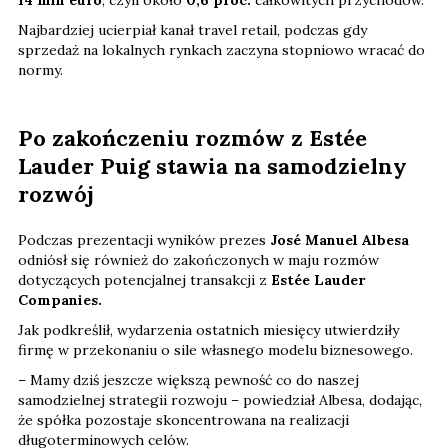
14 mln euro
, czyli około
0,6 proc.
całkowitych przychodów.
Najbardziej ucierpiał kanał travel retail, podczas gdy
sprzedaż na lokalnych rynkach zaczyna stopniowo wracać do
normy.
Po zakończeniu rozmów z Estée
Lauder Puig stawia na samodzielny
rozwój
Podczas prezentacji wyników prezes
José Manuel Albesa
odniósł się również do zakończonych w maju rozmów
dotyczących potencjalnej transakcji z
Estée Lauder
Companies.
Jak podkreślił, wydarzenia ostatnich miesięcy utwierdziły
firmę w przekonaniu o sile własnego modelu biznesowego.
– Mamy dziś jeszcze większą pewność co do naszej
samodzielnej strategii rozwoju – powiedział Albesa, dodając,
że spółka pozostaje skoncentrowana na realizacji
długoterminowych celów.