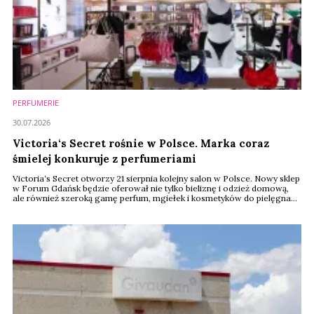
PERFUMERIE
30.07.2026
Victoria‘s Secret rośnie w Polsce. Marka coraz
śmielej konkuruje z perfumeriami
Victoria‘s Secret otworzy 21 sierpnia kolejny salon w Polsce. Nowy sklep
w Forum Gdańsk będzie oferował nie tylko bieliznę i odzież domową,
ale również szeroką gamę perfum, mgiełek i kosmetyków do pielęgnacji
ciała. Amerykańska marka coraz śmielej rywalizuje nie tylko z
segmentem lingerie, ale także z perfumeriami i drogeriami premium.