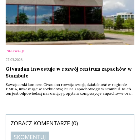
INNOWACJE
27.03.2026
Givaudan inwestuje w rozwój centrum zapachów w
Stambule
Szwajcarski koncern Givaudan rozwija swoją działalność w regionie
EMEA, inwestując w rozbudowę biura zapachowego w Stambuł. Ruch
ten jest odpowiedzią na rosnący popyt na kompozycje zapachowe oraz
znaczenie Turcji jako jednego z kluczowych rynków wzrostu.
ZOBACZ KOMENTARZE (
0
)
SKOMENTUJ