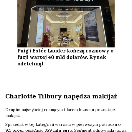
Puig i Estée Lauder kończą rozmowy o
fuzji wartej 40 mld dolarów. Rynek
odetchnął
Charlotte Tilbury napędza makijaż
Drugim najszybciej rosnącym filarem biznesu pozostaje
makijaż.
Sprzedaż w tej kategorii wzrosła w pierwszym półroczu o
9,1 proc.
, osiągając
359 mln eur
o. Segment odpowiada już za