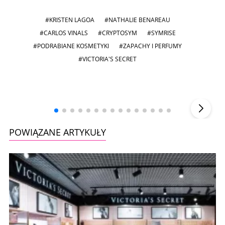
#KRISTEN LAGOA
#NATHALIE BENAREAU
#CARLOS VINALS
#CRYPTOSYM
#SYMRISE
#PODRABIANE KOSMETYKI
#ZAPACHY I PERFUMY
#VICTORIA'S SECRET
Andrzej i Marta Sterniccy
Marta i
▶
POWIĄZANE ARTYKUŁY