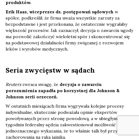
produktów.
Erik Haas, wiceprezes ds. postępowań sądowych
w
spółce, podkreślił, że firma uważa wszystkie zarzuty za
bezpodstawne i jest przekonana, że ostatecznie wygrałaby
większość procesów. Jak zaznaczył, decyzja o zawarciu ugody
ma pozwolić zakończyć wieloletni spór i skoncentrować się
na podstawowej działalności firmy związanej z rozwojem
leków i wyrobów medycznych.
Seria zwycięstw w sądach
Reuters
zwraca uwagę, że
decyzja o zawarciu
porozumienia zapadła po korzystnej dla Johnson &
Johnson serii orzeczeń.
W ostatnich miesiącach firma wygrywała kolejne procesy
indywidualne, skutecznie podważała opinie ekspertów
powoływanych przez stronę powodową, a w ubiegłym
tygodniu federalny sędzia zakwestionował możliwość
jednoznacznego wykazania, że to właśnie talk był przyczyną
zachorowania na raka jajnika.