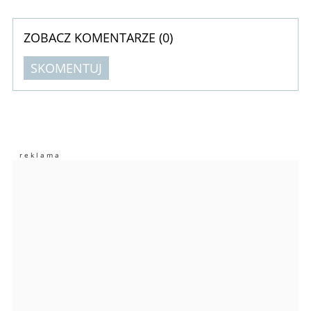
ZOBACZ KOMENTARZE (
0
)
SKOMENTUJ
Komentarze (
0
)
Nie znaleziono komentarzy
Zostaw swoje komentarze
Imię (Wymagane)
Anuluj
Prześlij komentarz