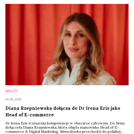
koncentrowania się na redukcji widocznych oznak starzenia do
wspierania procesów biologicznych odpowiedzialnych za kondycję,
odporność i długoterminowe zdrowie skóry.
BEAUTY
05.06.2026
Diana Rzepniewska dołącza do Dr Irena Eris jako
Head of E-commerce
Dr Irena Eris wzmacnia kompetencje w obszarze cyfrowym. Do firmy
dołączyła Diana Rzepniewska, która objęła stanowisko Head of E-
commerce & Digital Marketing. Menedżerka przechodzi do polskiej