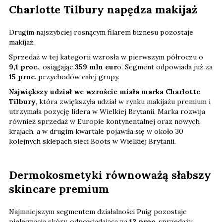
Charlotte Tilbury napędza makijaż
Drugim najszybciej rosnącym filarem biznesu pozostaje
makijaż.
Sprzedaż w tej kategorii wzrosła w pierwszym półroczu o
9,1 proc.
, osiągając
359 mln eur
o. Segment odpowiada już za
15 proc
. przychodów całej grupy.
Największy udział we wzroście miała marka Charlotte
Tilbury
, która zwiększyła udział w rynku makijażu premium i
utrzymała pozycję lidera w Wielkiej Brytanii. Marka rozwija
również sprzedaż w Europie kontynentalnej oraz nowych
krajach, a w drugim kwartale pojawiła się w około 30
kolejnych sklepach sieci Boots w Wielkiej Brytanii.
Dermokosmetyki równoważą słabszy
skincare premium
Najmniejszym segmentem działalności Puig pozostaje
pielęgnacja skóry, odpowiadająca za
12 proc
. sprzedaży.