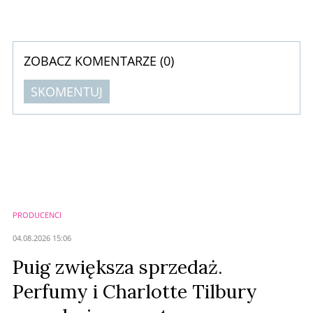
marki kosmetycznej po pięciu latach pracy w Oriflame Cosmetics.
ZOBACZ KOMENTARZE (
0
)
SKOMENTUJ
Komentarze (
0
)
Nie znaleziono komentarzy
Zostaw swoje komentarze
Imię (Wymagane)
PRODUCENCI
Anuluj
04.08.2026 15:06
Prześlij komentarz
Puig zwiększa sprzedaż.
Perfumy i Charlotte Tilbury