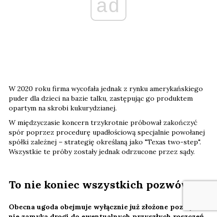
ad
W 2020 roku firma wycofała jednak z rynku amerykańskiego
puder dla dzieci na bazie talku, zastępując go produktem
opartym na skrobi kukurydzianej.
W międzyczasie koncern trzykrotnie próbował zakończyć
spór poprzez procedurę upadłościową specjalnie powołanej
spółki zależnej – strategię określaną jako "Texas two-step".
Wszystkie te próby zostały jednak odrzucone przez sądy.
To nie koniec wszystkich pozwów
Obecna ugoda obejmuje wyłącznie już złożone pozwy i
nie zamyka drogi do ewentualnych przyszłych roszczeń.