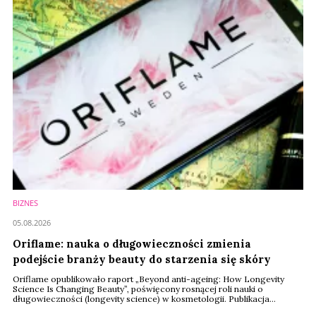
BIZNES
05.08.2026
Oriflame: nauka o długowieczności zmienia
podejście branży beauty do starzenia się skóry
Oriflame opublikowało raport „Beyond anti-ageing: How Longevity
Science Is Changing Beauty”, poświęcony rosnącej roli nauki o
długowieczności (longevity science) w kosmetologii. Publikacja
przedstawia zmianę podejścia do pielęgnacji skóry – od