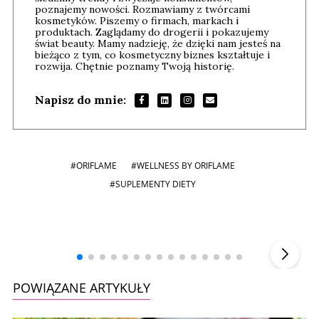
poznajemy nowości. Rozmawiamy z twórcami
kosmetyków. Piszemy o firmach, markach i
produktach. Zaglądamy do drogerii i pokazujemy
świat beauty. Mamy nadzieję, że dzięki nam jesteś na
bieżąco z tym, co kosmetyczny biznes kształtuje i
rozwija. Chętnie poznamy Twoją historię.
Napisz do mnie:
#ORIFLAME
#WELLNESS BY ORIFLAME
#SUPLEMENTY DIETY
Andrzej i Marta Sterniccy
Marta i
▶
POWIĄZANE ARTYKUŁY