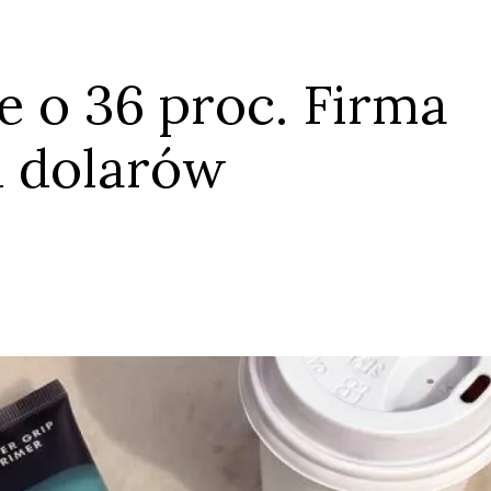
ie o 36 proc. Firma
Anuluj
Prześlij komentarz
d dolarów