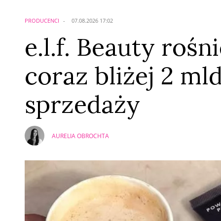
Imię (Wymagane)
PRODUCENCI
07.08.2026 17:02
e.l.f. Beauty rośn
coraz bliżej 2 ml
sprzedaży
AURELIA OBROCHTA