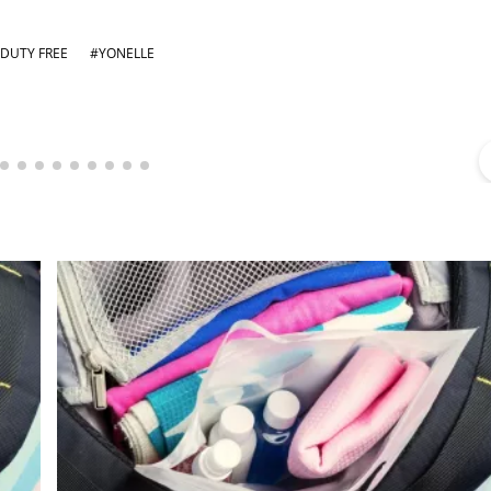
 DUTY FREE
#YONELLE
Michał Stężalski
FineDiningWeek
▶
▶