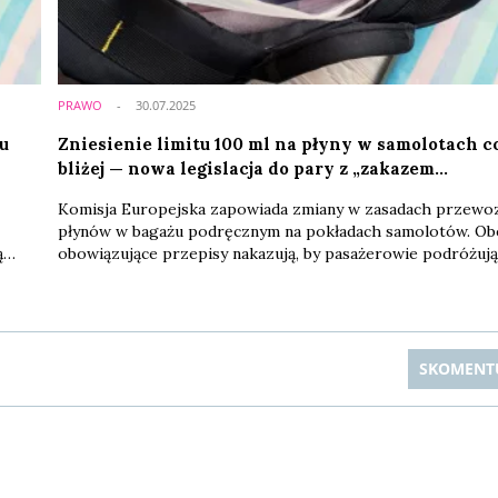
PRAWO
30.07.2025
u
Zniesienie limitu 100 ml na płyny w samolotach c
bliżej — nowa legislacja do pary z „zakazem
miniaturek”
Komisja Europejska zapowiada zmiany w zasadach przewo
płynów w bagażu podręcznym na pokładach samolotów. Ob
ą
obowiązujące przepisy nakazują, by pasażerowie podróżują
lotnisk w krajach Unii Europejskiej przewozili płyny w
lają
przezroczystych torebkach o pojemności do 1 litra, przy 
o 2
żaden pojedynczy pojemnik nie może przekraczać 100 ml.
SKOMENT