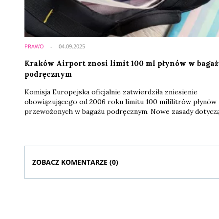
PRAWO
04.09.2025
Kraków Airport znosi limit 100 ml płynów w bagaż
podręcznym
Komisja Europejska oficjalnie zatwierdziła zniesienie
obowiązującego od 2006 roku limitu 100 mililitrów płynów
przewożonych w bagażu podręcznym. Nowe zasady dotycz
lotnisk wyposażonych w skanery CT nowej generacji, które
umożliwiają szczegółową analizę zawartości bagażu i pozwa
na transport płynów w opakowaniach o pojemności nawet d
litrów.
ZOBACZ KOMENTARZE (
0
)
Komentarze (
0
)
Nie znaleziono komentarzy
Zostaw swoje komentarze