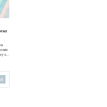
oraz
zu
ecnie
cy z
czym
UJ