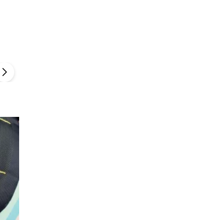
Szefem być Sezon 2
Marcin Przybysz
▶
▶