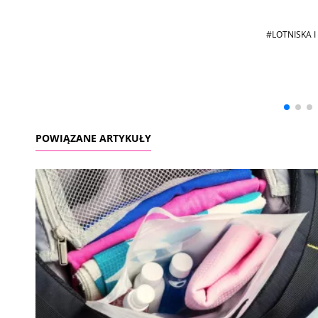
#LOTNISKA I
Andrzej i Marta
Marta i Andrzej
Sterniccy
Sterniccy
▶
▶
POWIĄZANE ARTYKUŁY