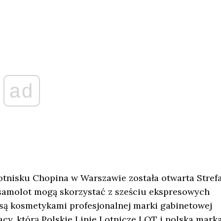
ad
tnisku Chopina w Warszawie została otwarta Stref
samolot mogą skorzystać z sześciu ekspresowych
ą kosmetykami profesjonalnej marki gabinetowej
cy, którą Polskie Linie Lotnicze LOT i polska mark