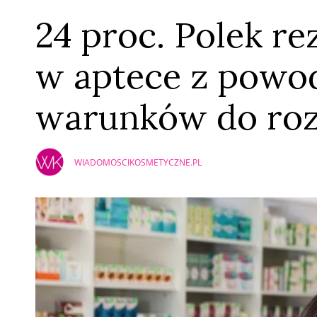
24 proc. Polek r
w aptece z powo
warunków do r
WIADOMOSCIKOSMETYCZNE.PL