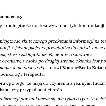
farmaceuty
ę i umiejętność dostosowywania stylu komunikacji
miejętność skutecznego przekazania informacji na te
ocji, z jakimi pacjenci przychodzą do apteki, może 
k, stres i zakłopotanie. Pacjent w rozmowie z
oceniany, a osoba po drugiej stronie okienka jest po
jenie, a nie po krytykę
– mówi
Bianca-Beata Kotor
oonkolog i terapeuta.
prawę z tego, że mają do czynienia z realnymi ludźmi
tkami, czy przypadkami chorób.
farmacji powinni uczyć się nie tylko o tym, że nale
eży uważać na mowę ciała, zapisać najważniejsze