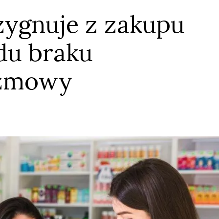
ezygnuje z zakupu
du braku
ozmowy