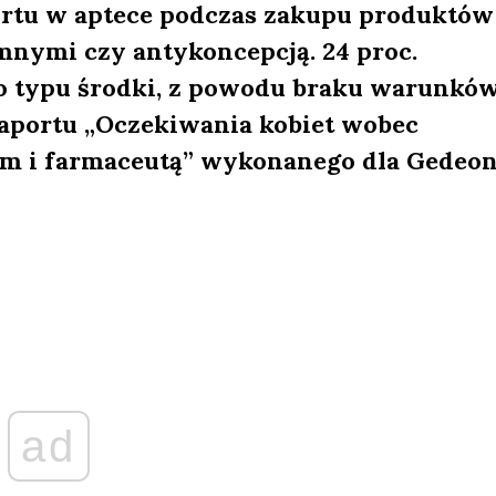
ortu w aptece podczas zakupu produktów
mnymi czy antykoncepcją. 24 proc.
ego typu środki, z powodu braku warunkó
aportu „Oczekiwania kobiet wobec
em i farmaceutą” wykonanego dla Gedeo
ad