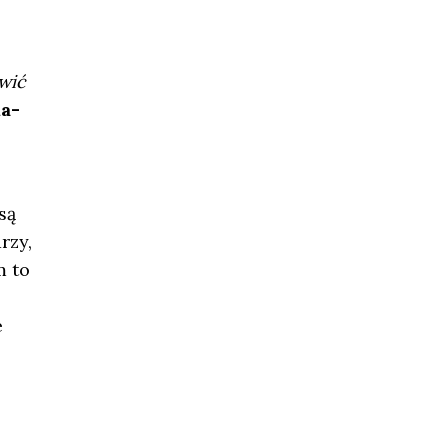
wić
a-
są
rzy,
m to
e