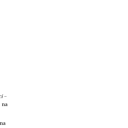
i
–
 na
 na