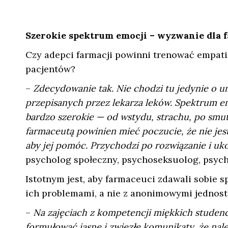
Szerokie spektrum emocji – wyzwanie dla 
Czy adepci farmacji powinni trenować empati
pacjentów?
–
Zdecydowanie tak. Nie chodzi tu jedynie o u
przepisanych przez lekarza leków. Spektrum em
bardzo szerokie — od wstydu, strachu, po smute
farmaceutą powinien mieć poczucie, że nie jest 
aby jej pomóc. Przychodzi po rozwiązanie i uko
psycholog społeczny, psychoseksuolog, psych
Istotnym jest, aby farmaceuci zdawali sobie s
ich problemami, a nie z anonimowymi jednos
–
Na zajęciach z kompetencji miękkich studenci 
formułować jasne i zwięzłe komunikaty, że nal