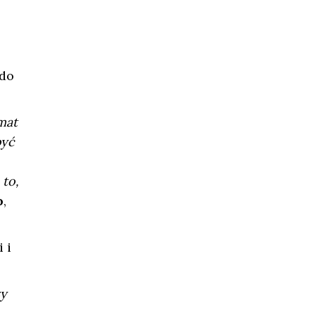
 do
mat
być
 to,
o
,
 i
ży