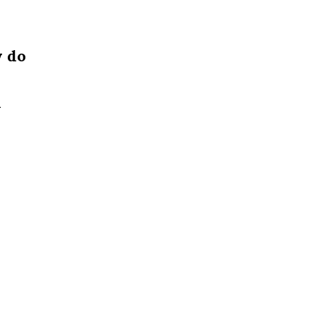
w do
n