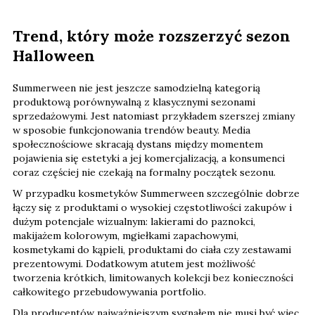
Trend, który może rozszerzyć sezon
Halloween
Summerween nie jest jeszcze samodzielną kategorią
produktową porównywalną z klasycznymi sezonami
sprzedażowymi. Jest natomiast przykładem szerszej zmiany
w sposobie funkcjonowania trendów beauty. Media
społecznościowe skracają dystans między momentem
pojawienia się estetyki a jej komercjalizacją, a konsumenci
coraz częściej nie czekają na formalny początek sezonu.
W przypadku kosmetyków Summerween szczególnie dobrze
łączy się z produktami o wysokiej częstotliwości zakupów i
dużym potencjale wizualnym: lakierami do paznokci,
makijażem kolorowym, mgiełkami zapachowymi,
kosmetykami do kąpieli, produktami do ciała czy zestawami
prezentowymi. Dodatkowym atutem jest możliwość
tworzenia krótkich, limitowanych kolekcji bez konieczności
całkowitego przebudowywania portfolio.
Dla producentów najważniejszym sygnałem nie musi być więc