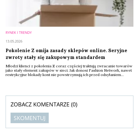
RYNEK I TRENDY
13.05.2026
Pokolenie Z omija zasady sklepów online. Seryjne
zwroty stały się zakupowym standardem
Młodzi klienci z pokolenia Z coraz częściej traktują zwracanie towarów
jako stały element zakupów w sieci. Jak donosi Fashion Network, nawet
restrykcyjne blokady kont nie powstrzymują ich przed odsyłaniem
produktów, a wielu z nich znajduje sposoby na ominięcie opłat.
Rozwiązaniem dla branży e-commerce może stać się personalizacja
polityki zwrotów oparta na sztucznej inteligencji.
ZOBACZ KOMENTARZE (
0
)
SKOMENTUJ
Komentarze (
0
)