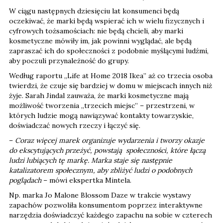
W ciągu następnych dziesięciu lat konsumenci będą
oczekiwać, że marki będą wspierać ich w wielu fizycznych i
cyfrowych tożsamościach: nie będą chcieli, aby marki
kosmetyczne mówiły im, jak powinni wyglądać, ale będą
zapraszać ich do społeczności z podobnie myślącymi ludźmi,
aby poczuli przynależność do grupy.
Według raportu „Life at Home 2018 Ikea” aż co trzecia osoba
twierdzi, że czuje się bardziej w domu w miejscach innych niż
żyje. Sarah Jindal zauważa, że ​​marki kosmetyczne mają
możliwość tworzenia „trzecich miejsc” – przestrzeni, w
których ludzie mogą nawiązywać kontakty towarzyskie,
doświadczać nowych rzeczy i łączyć się.
–
Coraz więcej marek organizuje wydarzenia i tworzy okazje
do ekscytujących przeżyć, powstają społeczności, które łączą
ludzi lubiących tę markę. Marka staje się następnie
katalizatorem społecznym, aby zbliżyć ludzi o podobnych
poglądach
– mówi ekspertka Mintela.
Np. marka Jo Malone Blossom Daze w trakcie wystawy
zapachów pozwoliła konsumentom poprzez interaktywne
narzędzia doświadczyć każdego zapachu na sobie w czterech