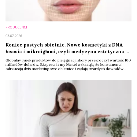
PRODUCENCI
03.07.2026
Koniec pustych obietnic. Nowe kosmetyki z DNA
łososia i mikroigłami, czyli medycyna estetyczna w
domu
Globalny rynek produktów do pielęgnacji skóry przekroczył wartość 100
miliardów dolarów. Eksperci firmy Mintel wskazują, że konsumenci
odrzucają dziś marketingowe obietnice i żądają twardych dowodów
naukowych. Nowe technologie komórkowe oraz systemy dostarczania
substancji aktywnych całkowicie zmieniają dotychczasowe zasady gry.