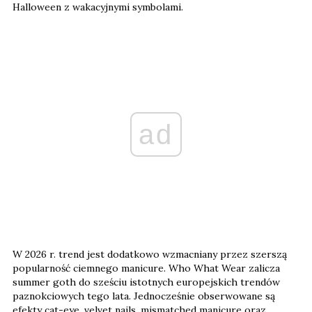
Halloween z wakacyjnymi symbolami.
ad
W 2026 r. trend jest dodatkowo wzmacniany przez szerszą
popularność ciemnego manicure. Who What Wear zalicza
summer goth do sześciu istotnych europejskich trendów
paznokciowych tego lata. Jednocześnie obserwowane są
efekty cat-eye, velvet nails, mismatched manicure oraz