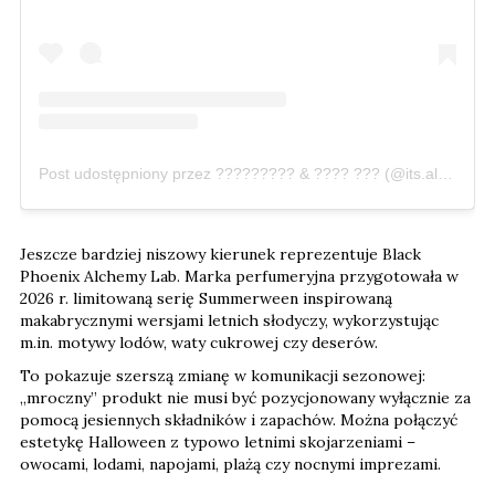
Post udostępniony przez ????????? & ???? ??? (@its.alwayshalloween)
Jeszcze bardziej niszowy kierunek reprezentuje Black
Phoenix Alchemy Lab. Marka perfumeryjna przygotowała w
2026 r. limitowaną serię Summerween inspirowaną
makabrycznymi wersjami letnich słodyczy, wykorzystując
m.in. motywy lodów, waty cukrowej czy deserów.
To pokazuje szerszą zmianę w komunikacji sezonowej:
„mroczny” produkt nie musi być pozycjonowany wyłącznie za
pomocą jesiennych składników i zapachów. Można połączyć
estetykę Halloween z typowo letnimi skojarzeniami –
owocami, lodami, napojami, plażą czy nocnymi imprezami.