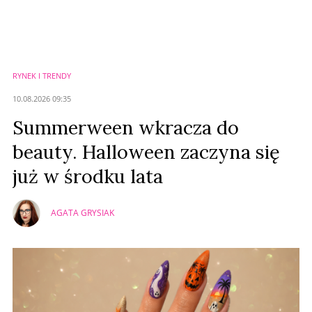
Nie znaleziono komentarzy
Zostaw swoje komentarze
Imię (Wymagane)
RYNEK I TRENDY
Anuluj
10.08.2026 09:35
Prześlij komentarz
Summerween wkracza do
beauty. Halloween zaczyna się
już w środku lata
AGATA GRYSIAK