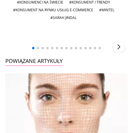
#KONSUMENCI NA ŚWIECIE
#KONSUMENT I TRENDY
#KONSUMENT NA RYNKU USŁUG E-COMMERCE
#MINTEL
#SARAH JINDAL
Andrzej i Marta Sterniccy
Michał 
▶
POWIĄZANE ARTYKUŁY