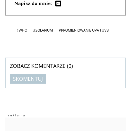
Napisz do mnie:
#WHO
#SOLARIUM
#PROMIENIOWANIE UVA I UVB
ZOBACZ KOMENTARZE (
0
)
SKOMENTUJ
Komentarze (
0
)
Nie znaleziono komentarzy
Zostaw swoje komentarze
Imię (Wymagane)