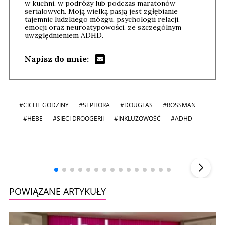
w kuchni, w podróży lub podczas maratonów
serialowych. Moją wielką pasją jest zgłębianie
tajemnic ludzkiego mózgu, psychologii relacji,
emocji oraz neuroatypowości, ze szczególnym
uwzględnieniem ADHD.
Napisz do mnie:
#CICHE GODZINY
#SEPHORA
#DOUGLAS
#ROSSMAN
#HEBE
#SIECI DROOGERII
#INKLUZOWOŚĆ
#ADHD
Andrzej i Marta Sterniccy
Marta i
▶
POWIĄZANE ARTYKUŁY