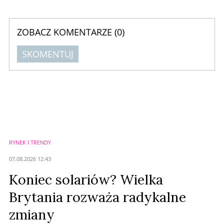
najbliższych latach wyznaczał kierunek rozwoju całego rynku.
ZOBACZ KOMENTARZE (
0
)
SKOMENTUJ
Komentarze (
0
)
Nie znaleziono komentarzy
Zostaw swoje komentarze
Imię (Wymagane)
RYNEK I TRENDY
Anuluj
07.08.2026 12:43
Prześlij komentarz
Koniec solariów? Wielka
Brytania rozważa radykalne
zmiany