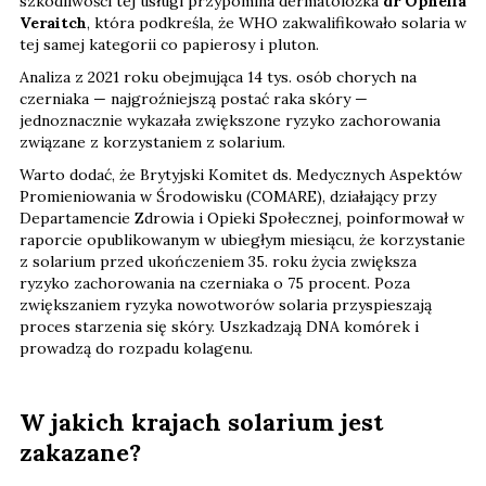
szkodliwości tej usługi przypomina dermatolożka
dr Ophelia
Veraitch
, która podkreśla, że WHO zakwalifikowało solaria w
tej samej kategorii co papierosy i pluton.
Analiza z 2021 roku obejmująca 14 tys. osób chorych na
czerniaka — najgroźniejszą postać raka skóry —
jednoznacznie wykazała zwiększone ryzyko zachorowania
związane z korzystaniem z solarium.
Warto dodać, że Brytyjski Komitet ds. Medycznych Aspektów
Promieniowania w Środowisku (COMARE), działający przy
Departamencie Zdrowia i Opieki Społecznej, poinformował w
raporcie opublikowanym w ubiegłym miesiącu, że korzystanie
z solarium przed ukończeniem 35. roku życia zwiększa
ryzyko zachorowania na czerniaka o 75 procent. Poza
zwiększaniem ryzyka nowotworów solaria przyspieszają
proces starzenia się skóry. Uszkadzają DNA komórek i
prowadzą do rozpadu kolagenu.
W jakich krajach solarium jest
zakazane?