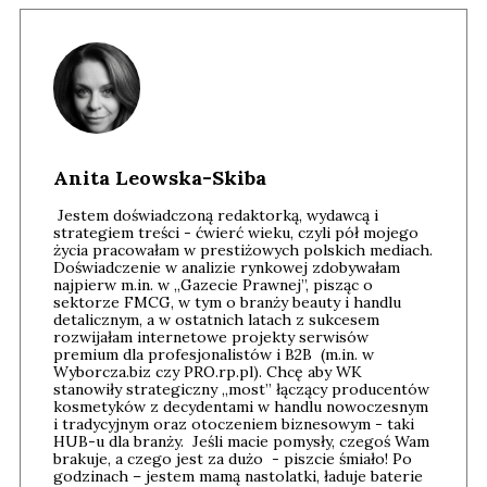
Anita Leowska-Skiba
Jestem doświadczoną redaktorką, wydawcą i
strategiem treści - ćwierć wieku, czyli pół mojego
życia pracowałam w prestiżowych polskich mediach.
Doświadczenie w analizie rynkowej zdobywałam
najpierw m.in. w „Gazecie Prawnej”, pisząc o
sektorze FMCG, w tym o branży beauty i handlu
detalicznym, a w ostatnich latach z sukcesem
rozwijałam internetowe projekty serwisów
premium dla profesjonalistów i B2B (m.in. w
Wyborcza.biz czy PRO.rp.pl). Chcę aby WK
stanowiły strategiczny „most” łączący producentów
kosmetyków z decydentami w handlu nowoczesnym
i tradycyjnym oraz otoczeniem biznesowym - taki
HUB-u dla branży. Jeśli macie pomysły, czegoś Wam
brakuje, a czego jest za dużo - piszcie śmiało! Po
godzinach – jestem mamą nastolatki, ładuje baterie