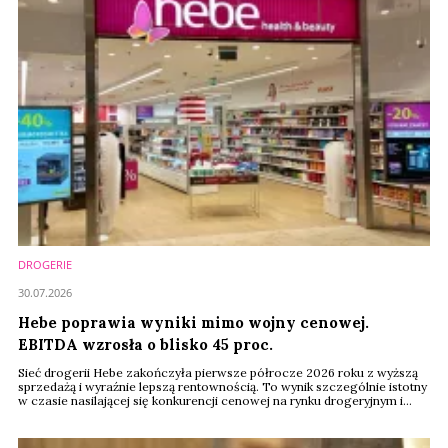
DROGERIE
30.07.2026
Hebe poprawia wyniki mimo wojny cenowej.
EBITDA wzrosła o blisko 45 proc.
Sieć drogerii Hebe zakończyła pierwsze półrocze 2026 roku z wyższą
sprzedażą i wyraźnie lepszą rentownością. To wynik szczególnie istotny
w czasie nasilającej się konkurencji cenowej na rynku drogeryjnym i
deflacji koszyka zakupowego. EBITDA sieci wzrosła z 18 do 26 mln
euro, a jej marża zwiększyła się z 6,2 do 8,3 proc.