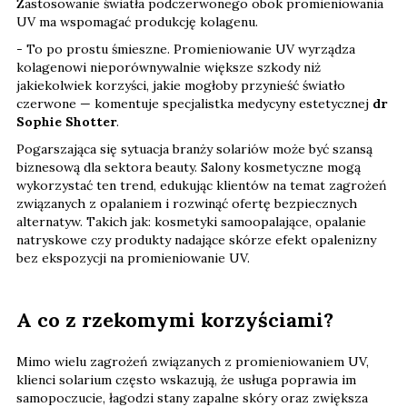
Zastosowanie światła podczerwonego obok promieniowania
UV ma wspomagać produkcję kolagenu.
- To po prostu śmieszne. Promieniowanie UV wyrządza
kolagenowi nieporównywalnie większe szkody niż
jakiekolwiek korzyści, jakie mogłoby przynieść światło
czerwone — komentuje specjalistka medycyny estetycznej
dr
Sophie Shotter
.
Pogarszająca się sytuacja branży solariów może być szansą
biznesową dla sektora beauty. Salony kosmetyczne mogą
wykorzystać ten trend, edukując klientów na temat zagrożeń
związanych z opalaniem i rozwinąć ofertę bezpiecznych
alternatyw. Takich jak: kosmetyki samoopalające, opalanie
natryskowe czy produkty nadające skórze efekt opalenizny
bez ekspozycji na promieniowanie UV.
A co z rzekomymi korzyściami?
Mimo wielu zagrożeń związanych z promieniowaniem UV,
klienci solarium często wskazują, że usługa poprawia im
samopoczucie, łagodzi stany zapalne skóry oraz zwiększa