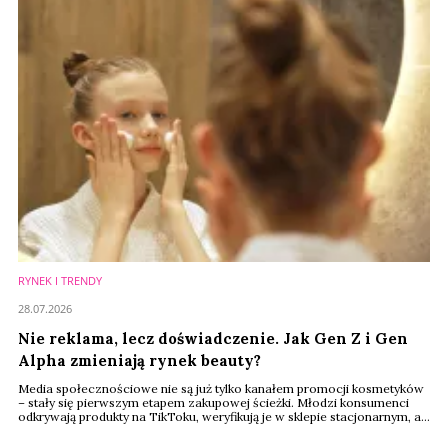
RYNEK I TRENDY
28.07.2026
Nie reklama, lecz doświadczenie. Jak Gen Z i Gen
Alpha zmieniają rynek beauty?
Media społecznościowe nie są już tylko kanałem promocji kosmetyków
– stały się pierwszym etapem zakupowej ścieżki. Młodzi konsumenci
odkrywają produkty na TikToku, weryfikują je w sklepie stacjonarnym, a
kolejne zakupy często finalizują już online. Tak wygląda nowy model
zakupów beauty, który – według raportu Renude Insights, będzie w