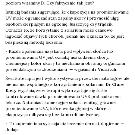
poziom witaminy D. Czy faktycznie tak jest?
Istnieją badania sugerujące, że ekspozycja na promieniowanie
UV może ograniczać stan zapalny skóry i przynosić ulgę
osobom cierpiącym na egzemę, łuszczycę czy trądzik.
Oznacza to, że korzystanie z solarium może czasowo
łagodzić objawy tych chorób, jednak nie oznacza to, że jest
bezpieczną metodą leczenia.
- Każda opalenizna uzyskana pod wpływem słońca lub
promieniowania UV jest oznaką uszkodzenia skóry.
Ciemniejszy kolor skóry to mechanizm obronny organizmu
przed dalszymi uszkodzeniami — wyjaśnia
dr Veraitch
.
Światłoterapia jest wykorzystywana przez dermatologów, ale
nie ma nic wspólnego z korzystaniem z solarium.
Dr Clare
Kiely
wyjaśnia, że w terapii wykorzystuje się ściśle
kontrolowane dawki promieniowania UVB pod nadzorem
lekarza. Natomiast komercyjne solaria emitują głównie
promieniowanie UVA, które wnika głębiej w skórę, a
ekspozycja odbywa się bez kontroli medycznej.
- To zupełnie inna sytuacja niż leczenie dermatologiczne —
dodaje.