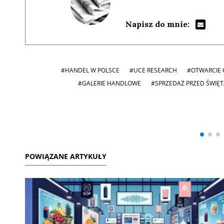
Napisz do mnie:
#HANDEL W POLSCE
#UCE RESEARCH
#OTWARCIE 
#GALERIE HANDLOWE
#SPRZEDAŻ PRZED ŚWIĘT
Andrzej i Marta
Marta i Andrzej
Sterniccy
Sterniccy
▶
▶
POWIĄZANE ARTYKUŁY