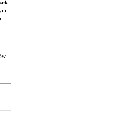
zek
rym
a
a
ków