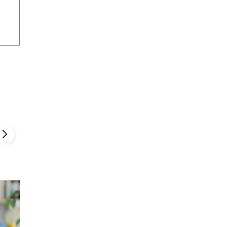
Szefem być Sezon 2
Marcin Przybysz
▶
▶