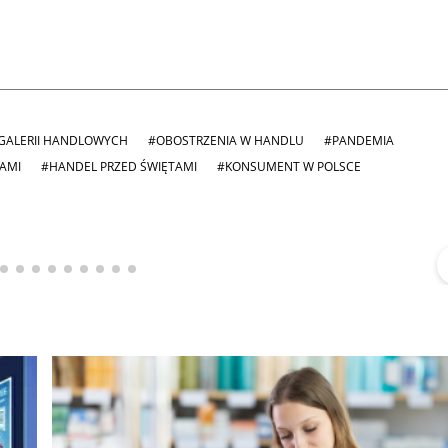
GALERII HANDLOWYCH
#OBOSTRZENIA W HANDLU
#PANDEMIA
AMI
#HANDEL PRZED ŚWIĘTAMI
#KONSUMENT W POLSCE
Michał Stężalski
FineDiningWeek
▶
▶