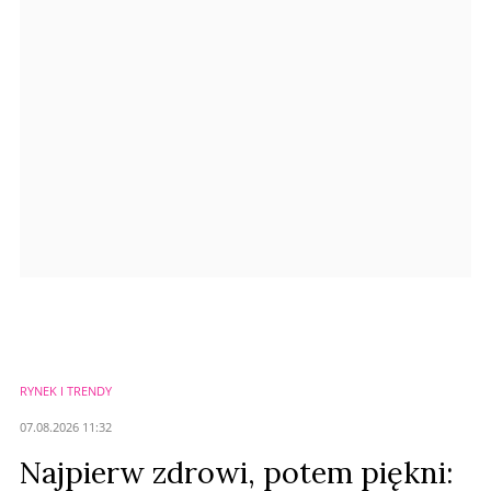
Anuluj
Prześlij komentarz
RYNEK I TRENDY
07.08.2026 11:32
Najpierw zdrowi, potem piękni: