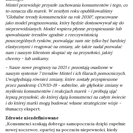
Mintel przewiduje przyszłe zachowania konsumentów i tego, co
to oznacza dla marek. W zeszłym roku opublikowaliśmy
"Globalne trendy konsumenckie na rok 2030", opracowane
jako model prognozowania, który będzie dostosowywał się do
nieprzewidzianych. Model wspiera płynne przyspieszanie lub
spowalnianie trendów zgodnie z rzeczywistością
poszczególnych rynków, pozwalając nam nie tylko być bardziej
elastycznymi i reagować na zmiany, ale także nadal pozwalać
nam i naszym klientom skupiać się na przyszłości, jakiej
chcemy - lub unikamy.
- Nasze nowe prognozy na 2021 r. pozostają osadzone w
naszym systemie 7 trendów Mintel i ich filarach pomocniczych.
Uwzględniają również zmiany, które zostały przyspieszone
przez pandemię COVID-19 - subtelne, ale głębokie zmiany w
myśleniu konsumentów i reakcjach marek - i próbują ująć
lepszą przyszłość, do której dążą konsumenci na całym świecie
i do której marki mogą budować własne strategiczne wizje -
tłumaczy ekspert.
Zdrowie niezdefiniowane
„Konsumenci szukają dobrego samopoczucia dzięki zupełnie
nowej soczewce, opartej na poczuciu niepewności, kiedy