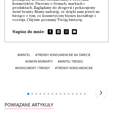
kosmetyków. Piszemy o firmach, markach i
produktach. Zaglądamy do drogerii i pokazujemy
świat beauty. Mamy nadzieję, że dzięki nam jesteś na
bieżąco z tym, co kosmetyczny biznes kształtuje i
rozwija. Chętnie poznamy Twoją historię.
Napisz do mnie:
#MINTEL
#TRENDY KONSUMENCKIE NA ŚWIECIE
#SIMON MORIARTY
#MINTEL TRENDS
#KONSUMENT I TRENDY
#TRENDY KONSUMENCKIE
Andrzej i Marta Sterniccy
Marta i
▶
POWIĄZANE ARTYKUŁY