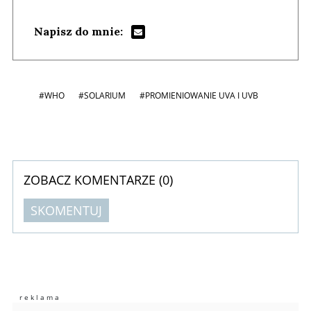
Napisz do mnie:
#WHO
#SOLARIUM
#PROMIENIOWANIE UVA I UVB
ZOBACZ KOMENTARZE (
0
)
SKOMENTUJ
Komentarze (
0
)
Nie znaleziono komentarzy
Zostaw swoje komentarze
Imię (Wymagane)