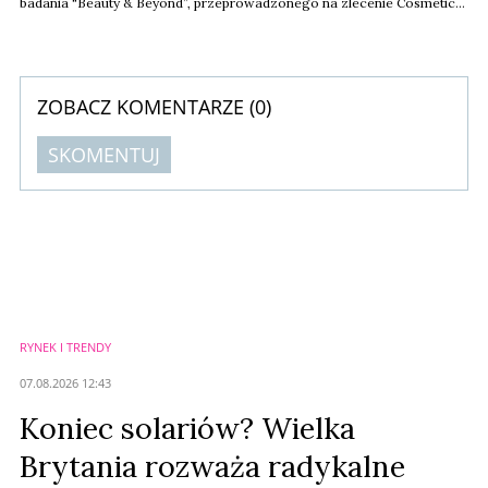
badania "Beauty & Beyond”, przeprowadzonego na zlecenie Cosmetics
Europe, wynika, że przeciętny mieszkaniec Europy używa każdego dnia
ponad ośmiu produktów kosmetycznych. Aż 94 proc. respondentów
uważa, że wiedza na temat codziennej pielęgnacji pomaga prowadzić
zdrowszy styl życia i wspiera zdrowe ...
ZOBACZ KOMENTARZE (
0
)
SKOMENTUJ
Komentarze (
0
)
Nie znaleziono komentarzy
Zostaw swoje komentarze
Imię (Wymagane)
RYNEK I TRENDY
Anuluj
07.08.2026 12:43
Prześlij komentarz
Koniec solariów? Wielka
Brytania rozważa radykalne