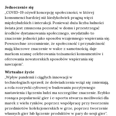
Jednoczenie się
„COVID-19 ożywił koncepcję społeczności, w której
konsumenci bardziej niż kiedykolwiek pragną więzi
międzyludzkich i interakcji. Ponieważ duża liczba ludności
świata jest zmuszona pozostać w domu i przestrzegać
środków dystansowania społecznego, uwydatniło to
znaczenie jedności jako sposobu wzajemnego wspierania się.
Powszechne zrozumienie, że społeczność i przynależność
mają kluczowe znaczenie w walce z samotnością, daje
markom szansę celebrowania tożsamości konsumentów i
oferowania nowatorskich sposobów wspierania się
nawzajem”.
Wirtualne życie
„Wpływ pandemii i ciągłych innowacji w
technologiach sprawił, że doświadczenia wciąż się zmieniają,
a rola rozrywki cyfrowej w budowaniu pozytywnego
nastawienia i łączeniu ludzi ma szczególne znaczenie. Szybko
rosnąca popularność gier i e-sportu stwarza możliwości dla
marek z wielu rynków, poprzez współpracę przy tworzeniu
przedmiotów kolekcjonerskich w grze, poprzez tworzenie
własnych gier lub łączenie produktów w pary do sesji gier”.