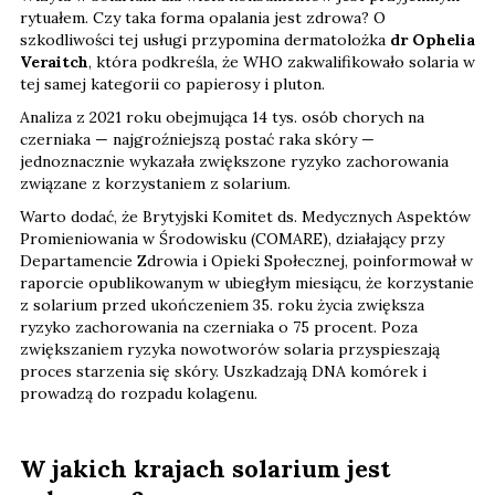
rytuałem. Czy taka forma opalania jest zdrowa? O
szkodliwości tej usługi przypomina dermatolożka
dr Ophelia
Veraitch
, która podkreśla, że WHO zakwalifikowało solaria w
tej samej kategorii co papierosy i pluton.
Analiza z 2021 roku obejmująca 14 tys. osób chorych na
czerniaka — najgroźniejszą postać raka skóry —
jednoznacznie wykazała zwiększone ryzyko zachorowania
związane z korzystaniem z solarium.
Warto dodać, że Brytyjski Komitet ds. Medycznych Aspektów
Promieniowania w Środowisku (COMARE), działający przy
Departamencie Zdrowia i Opieki Społecznej, poinformował w
raporcie opublikowanym w ubiegłym miesiącu, że korzystanie
z solarium przed ukończeniem 35. roku życia zwiększa
ryzyko zachorowania na czerniaka o 75 procent. Poza
zwiększaniem ryzyka nowotworów solaria przyspieszają
proces starzenia się skóry. Uszkadzają DNA komórek i
prowadzą do rozpadu kolagenu.
W jakich krajach solarium jest