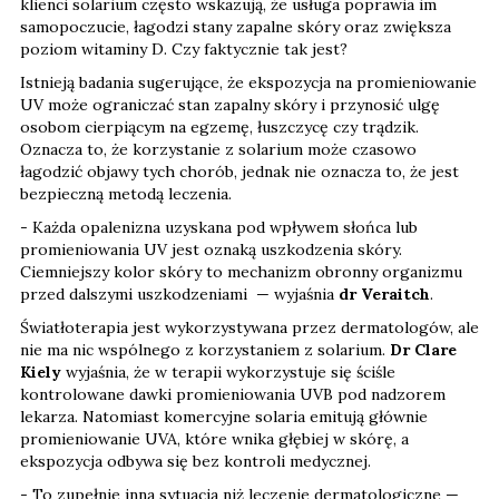
klienci solarium często wskazują, że usługa poprawia im
samopoczucie, łagodzi stany zapalne skóry oraz zwiększa
poziom witaminy D. Czy faktycznie tak jest?
Istnieją badania sugerujące, że ekspozycja na promieniowanie
UV może ograniczać stan zapalny skóry i przynosić ulgę
osobom cierpiącym na egzemę, łuszczycę czy trądzik.
Oznacza to, że korzystanie z solarium może czasowo
łagodzić objawy tych chorób, jednak nie oznacza to, że jest
bezpieczną metodą leczenia.
- Każda opalenizna uzyskana pod wpływem słońca lub
promieniowania UV jest oznaką uszkodzenia skóry.
Ciemniejszy kolor skóry to mechanizm obronny organizmu
przed dalszymi uszkodzeniami — wyjaśnia
dr Veraitch
.
Światłoterapia jest wykorzystywana przez dermatologów, ale
nie ma nic wspólnego z korzystaniem z solarium.
Dr Clare
Kiely
wyjaśnia, że w terapii wykorzystuje się ściśle
kontrolowane dawki promieniowania UVB pod nadzorem
lekarza. Natomiast komercyjne solaria emitują głównie
promieniowanie UVA, które wnika głębiej w skórę, a
ekspozycja odbywa się bez kontroli medycznej.
- To zupełnie inna sytuacja niż leczenie dermatologiczne —