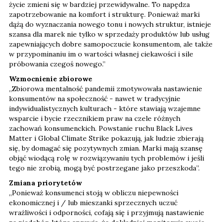
życie zmieni się w bardziej przewidywalne. To napędza
zapotrzebowanie na komfort i strukturę. Ponieważ marki
dążą do wyznaczania nowego tonu i nowych struktur, istnieje
szansa dla marek nie tylko w sprzedaży produktów lub usług
zapewniających dobre samopoczucie konsumentom, ale także
w przypominaniu im o wartości własnej ciekawości i sile
próbowania czegoś nowego.”
Wzmocnienie zbiorowe
„Zbiorowa mentalność pandemii zmotywowała nastawienie
konsumentów na społeczność - nawet w tradycyjnie
indywidualistycznych kulturach - które stawiają wzajemne
wsparcie i bycie rzecznikiem praw na czele różnych
zachowań konsumenckich. Powstanie ruchu Black Lives
Matter i Global Climate Strike pokazują, jak ludzie zbierają
się, by domagać się pozytywnych zmian. Marki mają szansę
objąć wiodącą rolę w rozwiązywaniu tych problemów i jeśli
tego nie zrobią, mogą być postrzegane jako przeszkoda”.
Zmiana priorytetów
„Ponieważ konsumenci stoją w obliczu niepewności
ekonomicznej i / lub mieszanki sprzecznych uczuć
wrażliwości i odporności, cofają się i przyjmują nastawienie