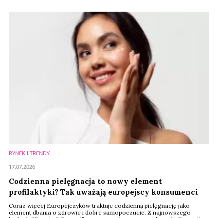
kolejne zakupy często finalizują już online. Tak wygląda nowy model
zakupów beauty, który – według raportu Renude Insights, będzie w
najbliższych latach wyznaczał kierunek rozwoju całego rynku.
RYNEK I TRENDY
17.07.2026
Codzienna pielęgnacja to nowy element
profilaktyki? Tak uważają europejscy konsumenci
Coraz więcej Europejczyków traktuje codzienną pielęgnację jako
element dbania o zdrowie i dobre samopoczucie. Z najnowszego