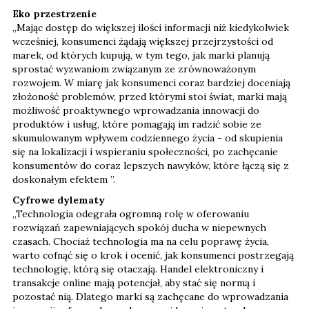
Eko przestrzenie
„Mając dostęp do większej ilości informacji niż kiedykolwiek
wcześniej, konsumenci żądają większej przejrzystości od
marek, od których kupują, w tym tego, jak marki planują
sprostać wyzwaniom związanym ze zrównoważonym
rozwojem. W miarę jak konsumenci coraz bardziej doceniają
złożoność problemów, przed którymi stoi świat, marki mają
możliwość proaktywnego wprowadzania innowacji do
produktów i usług, które pomagają im radzić sobie ze
skumulowanym wpływem codziennego życia - od skupienia
się na lokalizacji i wspieraniu społeczności, po zachęcanie
konsumentów do coraz lepszych nawyków, które łączą się z
doskonałym efektem ”.
Cyfrowe dylematy
„Technologia odegrała ogromną rolę w oferowaniu
rozwiązań zapewniających spokój ducha w niepewnych
czasach. Chociaż technologia ma na celu poprawę życia,
warto cofnąć się o krok i ocenić, jak konsumenci postrzegają
technologię, którą się otaczają. Handel elektroniczny i
transakcje online mają potencjał, aby stać się normą i
pozostać nią. Dlatego marki są zachęcane do wprowadzania