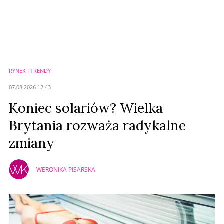
Komentarze (
0
)
Nie znaleziono komentarzy
Zostaw swoje komentarze
Imię (Wymagane)
RYNEK I TRENDY
Anuluj
07.08.2026 12:43
Prześlij komentarz
Koniec solariów? Wielka
Brytania rozważa radykalne
zmiany
WERONIKA PISARSKA