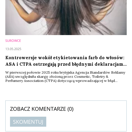
SUROWCE
13.05.2025
Kontrowersje wokół etykietowania farb do włosów:
ASA i CTPA ostrzegają przed błędnymi deklaracjami
„bez PPD”
W pierwszej połowie 2025 roku brytyjska Agencja Standardów Reklamy
(ASA) uwzględniła skargę złożoną przez Cosmetic, Toiletry &
Perfumery Association (CTPA) dotyczącą wprowadzającej w błąd
reklamy farby do włosów. Produkt deklarował brak zawartości
parafenylenodiaminy (PPD), podczas gdy w rzeczywistości zawierał
pokrewny związek – siarczan tolueno-2,5-diaminy (PTDS). CTPA
wskazało, że PTDS może wywołać u osób ...
ZOBACZ KOMENTARZE (
0
)
SKOMENTUJ