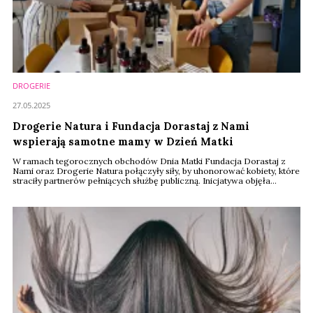
DROGERIE
27.05.2025
Drogerie Natura i Fundacja Dorastaj z Nami
wspierają samotne mamy w Dzień Matki
W ramach tegorocznych obchodów Dnia Matki Fundacja Dorastaj z
Nami oraz Drogerie Natura połączyły siły, by uhonorować kobiety, które
straciły partnerów pełniących służbę publiczną. Inicjatywa objęła
uczestniczki programu “Siła Wsparcia Kobiet”, który zrzesza matki
dzieci, których ojcowie zginęli na służbie. To właśnie dla nich
przygotowano specjalne zestawy kosmetyczne, mające dostarczyć
chwili relaksu i ...