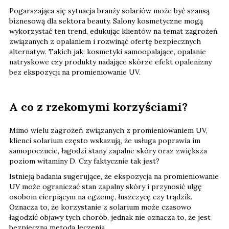
Pogarszająca się sytuacja branży solariów może być szansą
biznesową dla sektora beauty. Salony kosmetyczne mogą
wykorzystać ten trend, edukując klientów na temat zagrożeń
związanych z opalaniem i rozwinąć ofertę bezpiecznych
alternatyw. Takich jak: kosmetyki samoopalające, opalanie
natryskowe czy produkty nadające skórze efekt opalenizny
bez ekspozycji na promieniowanie UV.
A co z rzekomymi korzyściami?
Mimo wielu zagrożeń związanych z promieniowaniem UV,
klienci solarium często wskazują, że usługa poprawia im
samopoczucie, łagodzi stany zapalne skóry oraz zwiększa
poziom witaminy D. Czy faktycznie tak jest?
Istnieją badania sugerujące, że ekspozycja na promieniowanie
UV może ograniczać stan zapalny skóry i przynosić ulgę
osobom cierpiącym na egzemę, łuszczycę czy trądzik.
Oznacza to, że korzystanie z solarium może czasowo
łagodzić objawy tych chorób, jednak nie oznacza to, że jest
bezpieczną metodą leczenia.