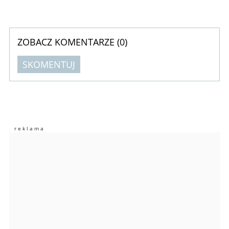
ZOBACZ KOMENTARZE (
0
)
SKOMENTUJ
Komentarze (
0
)
Nie znaleziono komentarzy
Zostaw swoje komentarze
Imię (Wymagane)
Anuluj
Prześlij komentarz