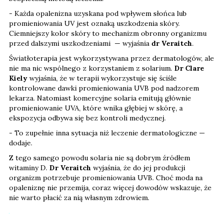
- Każda opalenizna uzyskana pod wpływem słońca lub
promieniowania UV jest oznaką uszkodzenia skóry.
Ciemniejszy kolor skóry to mechanizm obronny organizmu
przed dalszymi uszkodzeniami — wyjaśnia
dr Veraitch
.
Światłoterapia jest wykorzystywana przez dermatologów, ale
nie ma nic wspólnego z korzystaniem z solarium.
Dr Clare
Kiely
wyjaśnia, że w terapii wykorzystuje się ściśle
kontrolowane dawki promieniowania UVB pod nadzorem
lekarza. Natomiast komercyjne solaria emitują głównie
promieniowanie UVA, które wnika głębiej w skórę, a
ekspozycja odbywa się bez kontroli medycznej.
- To zupełnie inna sytuacja niż leczenie dermatologiczne —
dodaje.
Z tego samego powodu solaria nie są dobrym źródłem
witaminy D.
Dr Veraitch
wyjaśnia, że do jej produkcji
organizm potrzebuje promieniowania UVB. Choć moda na
opaleniznę nie przemija, coraz więcej dowodów wskazuje, że
nie warto płacić za nią własnym zdrowiem.