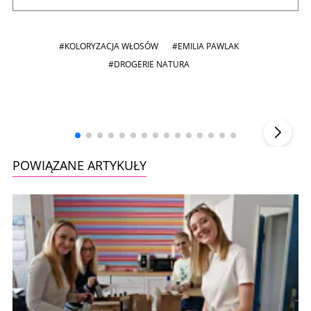
#KOLORYZACJA WŁOSÓW
#EMILIA PAWLAK
#DROGERIE NATURA
Andrzej i Marta Sterniccy
Marta i
▶
POWIĄZANE ARTYKUŁY