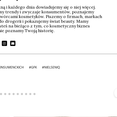
ą i każdego dnia dowiadujemy się o niej więcej.
imy trendy i zwyczaje konsumentów, poznajemy
wórcami kosmetyków. Piszemy o firmach, markach
do drogerii i pokazujemy świat beauty. Mamy
esteś na bieżąco z tym, co kosmetyczny biznes
tnie poznamy Twoją historię.
ONSUMENCKICH
#GFK
#NIELSENIQ
Michał Stężalski
FineDiningWeek
▶
▶