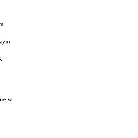
im
szym
K –
nie w