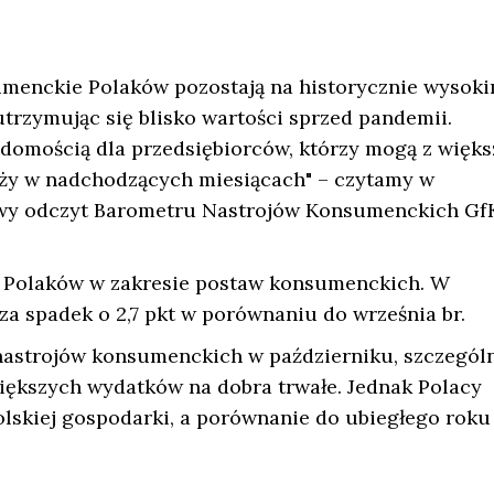
umenckie Polaków pozostają na historycznie wysok
utrzymując się blisko wartości sprzed pandemii.
adomością dla przedsiębiorców, którzy mogą z więk
ży w nadchodzących miesiącach" – czytamy w
y odczyt Barometru Nastrojów Konsumenckich Gf
je Polaków w zakresie postaw konsumenckich. W
cza spadek o 2,7 pkt w porównaniu do września br.
nastrojów konsumenckich w październiku, szczegól
większych wydatków na dobra trwałe. Jednak Polacy
olskiej gospodarki, a porównanie do ubiegłego roku