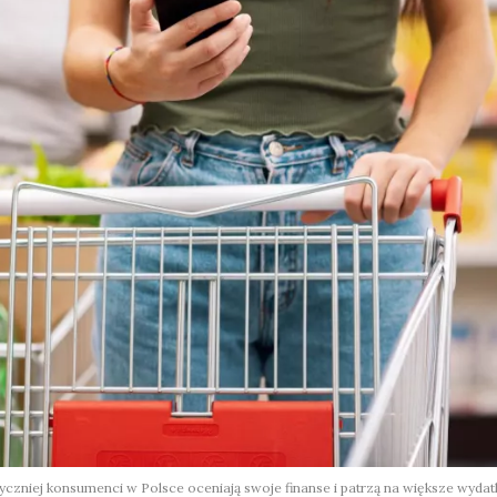
czniej konsumenci w Polsce oceniają swoje finanse i patrzą na większe wydatk