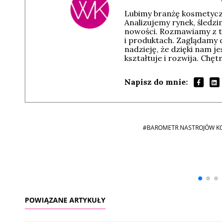
Lubimy branżę kosmetyczn
Analizujemy rynek, śledz
nowości. Rozmawiamy z t
i produktach. Zaglądamy 
nadzieję, że dzięki nam j
kształtuje i rozwija. Chę
Napisz do mnie:
#BAROMETR NASTROJÓW K
Andrzej i Marta
Marta i Andrzej
Sterniccy
Sterniccy
▶
▶
POWIĄZANE ARTYKUŁY