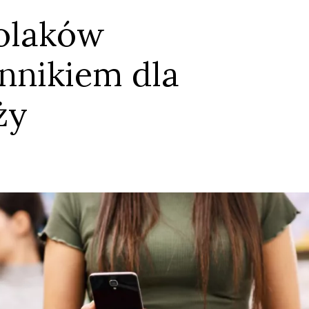
Polaków
nikiem dla
ży