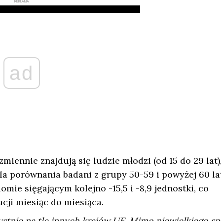
REKLAMA
ad
ennie znajdują się ludzie młodzi (od 15 do 29 lat)
Dla porównania badani z grupy 50-59 i powyżej 60 la
mie sięgającym kolejno -15,5 i -8,9 jednostki, co
cji miesiąc do miesiąca.
ystnie na tle innych krajów UE. Mimo niewielkiego s