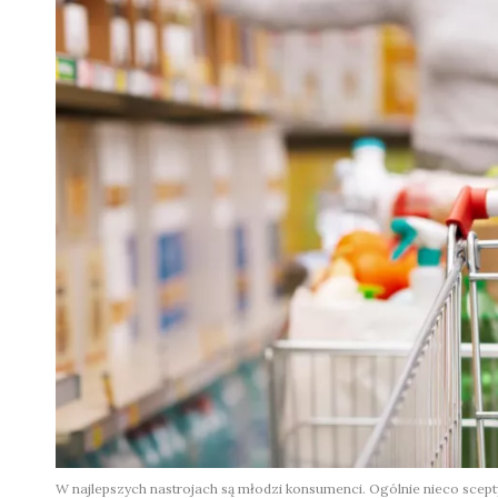
W najlepszych nastrojach są młodzi konsumenci. Ogólnie nieco scepty