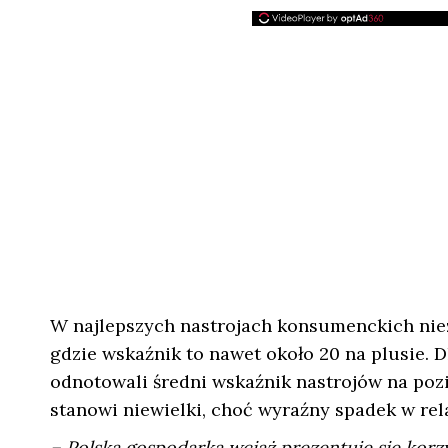
W najlepszych nastrojach konsumenckich niezmi
gdzie wskaźnik to nawet około 20 na plusie. 
odnotowali średni wskaźnik nastrojów na pozio
stanowi niewielki, choć wyraźny spadek w rela
– Polska gospodarka wciąż prezentuje się korz