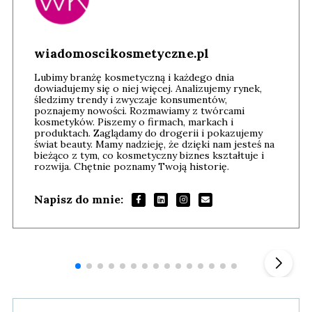
wiadomoscikosmetyczne.pl
Lubimy branżę kosmetyczną i każdego dnia
dowiadujemy się o niej więcej. Analizujemy rynek,
śledzimy trendy i zwyczaje konsumentów,
poznajemy nowości. Rozmawiamy z twórcami
kosmetyków. Piszemy o firmach, markach i
produktach. Zaglądamy do drogerii i pokazujemy
świat beauty. Mamy nadzieję, że dzięki nam jesteś na
bieżąco z tym, co kosmetyczny biznes kształtuje i
rozwija. Chętnie poznamy Twoją historię.
Napisz do mnie:
Andrzej i Marta Sterniccy
Marta i
▶