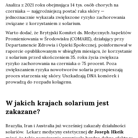
Analiza z 2021 roku obejmująca 14 tys. osób chorych na
czerniaka — najgroźniejszą postać raka skóry —
jednoznacznie wykazała zwiększone ryzyko zachorowania
związane z korzystaniem z solarium.
Warto dodać, że Brytyjski Komitet ds. Medycznych Aspektów
Promieniowania w Środowisku (COMARE), działający przy
Departamencie Zdrowia i Opieki Społecznej, poinformował w
raporcie opublikowanym w ubiegłym miesiącu, że korzystanie
z solarium przed ukończeniem 35. roku życia zwiększa
ryzyko zachorowania na czerniaka o 75 procent. Poza
zwiększaniem ryzyka nowotworów solaria przyspieszają
proces starzenia się skóry. Uszkadzają DNA komórek i
prowadzą do rozpadu kolagenu.
W jakich krajach solarium jest
zakazane?
Brazylia, Iran i Australia już wcześniej zakazały działalności
solariów. Lekarz medycyny estetycznej
dr Joseph Hkeik
mówi, że takie rozwiązanie przyniosło bardzo dobre efekty w