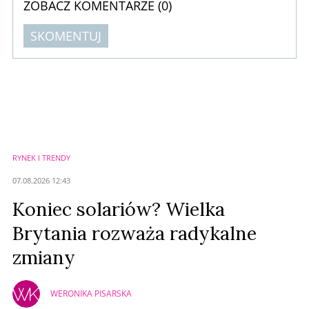
ZOBACZ KOMENTARZE (
0
)
SKOMENTUJ
Komentarze (
0
)
Nie znaleziono komentarzy
Zostaw swoje komentarze
Imię (Wymagane)
RYNEK I TRENDY
Anuluj
07.08.2026 12:43
Prześlij komentarz
Koniec solariów? Wielka
Brytania rozważa radykalne
zmiany
WERONIKA PISARSKA