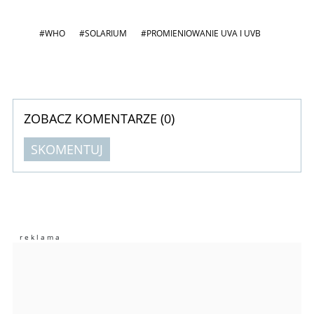
#WHO
#SOLARIUM
#PROMIENIOWANIE UVA I UVB
ZOBACZ KOMENTARZE (
0
)
SKOMENTUJ
Komentarze (
0
)
Nie znaleziono komentarzy
Zostaw swoje komentarze
Imię (Wymagane)
Anuluj
Prześlij komentarz