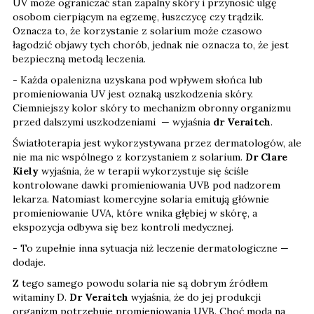
UV może ograniczać stan zapalny skóry i przynosić ulgę
osobom cierpiącym na egzemę, łuszczycę czy trądzik.
Oznacza to, że korzystanie z solarium może czasowo
łagodzić objawy tych chorób, jednak nie oznacza to, że jest
bezpieczną metodą leczenia.
- Każda opalenizna uzyskana pod wpływem słońca lub
promieniowania UV jest oznaką uszkodzenia skóry.
Ciemniejszy kolor skóry to mechanizm obronny organizmu
przed dalszymi uszkodzeniami — wyjaśnia
dr Veraitch
.
Światłoterapia jest wykorzystywana przez dermatologów, ale
nie ma nic wspólnego z korzystaniem z solarium.
Dr Clare
Kiely
wyjaśnia, że w terapii wykorzystuje się ściśle
kontrolowane dawki promieniowania UVB pod nadzorem
lekarza. Natomiast komercyjne solaria emitują głównie
promieniowanie UVA, które wnika głębiej w skórę, a
ekspozycja odbywa się bez kontroli medycznej.
- To zupełnie inna sytuacja niż leczenie dermatologiczne —
dodaje.
Z tego samego powodu solaria nie są dobrym źródłem
witaminy D.
Dr Veraitch
wyjaśnia, że do jej produkcji
organizm potrzebuje promieniowania UVB. Choć moda na