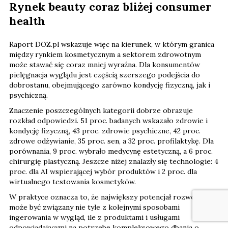
Rynek beauty coraz bliżej consumer
health
Raport DOZ.pl wskazuje więc na kierunek, w którym granica
między rynkiem kosmetycznym a sektorem zdrowotnym
może stawać się coraz mniej wyraźna. Dla konsumentów
pielęgnacja wyglądu jest częścią szerszego podejścia do
dobrostanu, obejmującego zarówno kondycję fizyczną, jak i
psychiczną.
Znaczenie poszczególnych kategorii dobrze obrazuje
rozkład odpowiedzi. 51 proc. badanych wskazało zdrowie i
kondycję fizyczną, 43 proc. zdrowie psychiczne, 42 proc.
zdrowe odżywianie, 35 proc. sen, a 32 proc. profilaktykę. Dla
porównania, 9 proc. wybrało medycynę estetyczną, a 6 proc.
chirurgię plastyczną. Jeszcze niżej znalazły się technologie: 4
proc. dla AI wspierającej wybór produktów i 2 proc. dla
wirtualnego testowania kosmetyków.
W praktyce oznacza to, że największy potencjał rozwoju
może być związany nie tyle z kolejnymi sposobami
ingerowania w wygląd, ile z produktami i usługami
odpowiadającymi na potrzebę kompleksowego dbania o