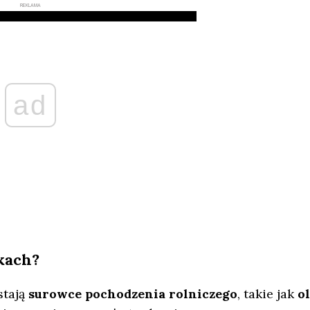
REKLAMA
ad
kach?
stają
surowce pochodzenia rolniczego
, takie jak
ol