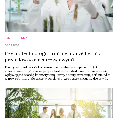
RYNEK I TRENDY
20.05.2026
Czy biotechnologia uratuje branżę beauty
przed kryzysem surowcowym?
Rosnące oczekiwania konsumentów wobec transparentności,
zrównoważonego rozwoju i pochodzenia składników coraz mocniej
wpływają na branżę kosmetyczną. Firmy beauty inwestują dziś nie tylko
w nowe formuły, ale także w bardziej przejrzyste łańcuchy dostaw i
biotechnologiczne alternatywy dla surowców rolnych. "Ethical beauty”
przestaje więc być wyłącznie marketingowym hasłem, a staje się
realnym wymogiem rynku.