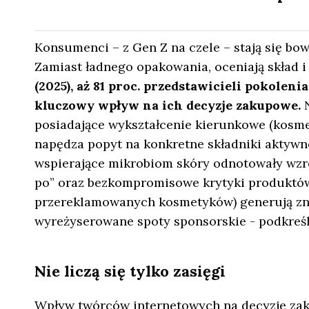
Konsumenci – z Gen Z na czele – stają się bow
Zamiast ładnego opakowania, oceniają skład i 
(2025), aż 81 proc. przedstawicieli pokoleni
kluczowy wpływ na ich decyzje zakupowe.
posiadające wykształcenie kierunkowe (kosme
napędza popyt na konkretne składniki aktywn
wspierające mikrobiom skóry odnotowały wzros
po” oraz bezkompromisowe krytyki produktów 
przereklamowanych kosmetyków) generują znac
wyreżyserowane spoty sponsorskie - podkreśl
Nie liczą się tylko zasięgi
Wpływ twórców internetowych na decyzje zak