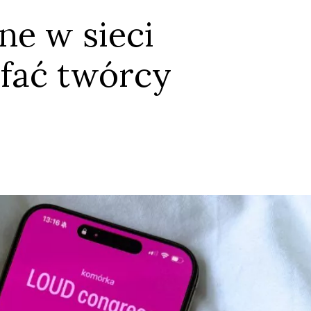
e w sieci
ufać twórcy