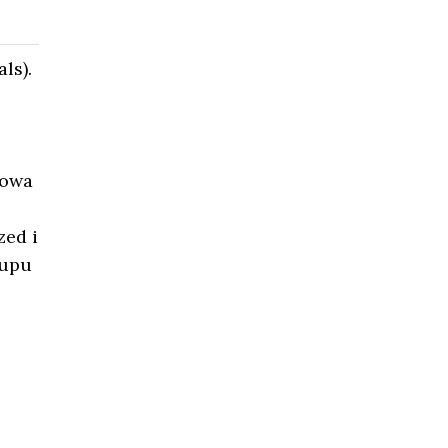
ls).
towa
zed i
kupu