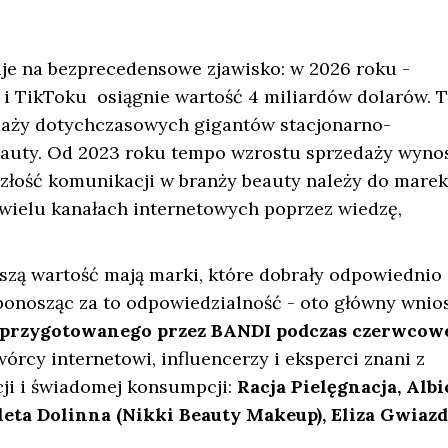
je na bezprecedensowe zjawisko: w 2026 roku -
i TikToku osiągnie wartość 4 miliardów dolarów. 
daży dotychczasowych gigantów stacjonarno-
Beauty. Od 2023 roku tempo wzrostu sprzedaży wyno
yszłość komunikacji w branży beauty należy do marek
 wielu kanałach internetowych poprzez wiedzę,
zą wartość mają marki, które dobrały odpowiednio
 ponosząc za to odpowiedzialność - oto główny wnio
y”, przygotowanego przez BANDI podczas czerwcow
wórcy internetowi, influencerzy i eksperci znani z
cji i świadomej konsumpcji:
Racja Pielęgnacja, Albi
leta Dolinna (Nikki Beauty Makeup), Eliza Gwiazd