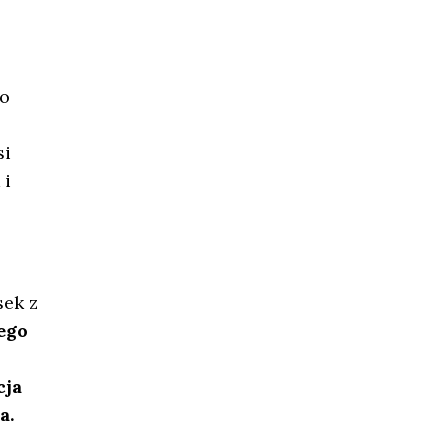
To
si
 i
sek z
ego
cja
a.