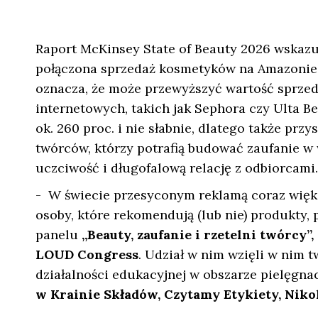
Raport McKinsey State of Beauty 2026 wskazu
połączona sprzedaż kosmetyków na Amazonie 
oznacza, że może przewyższyć wartość sprze
internetowych, takich jak Sephora czy Ulta 
ok. 260 proc. i nie słabnie, dlatego także prz
twórców, którzy potrafią budować zaufanie w
uczciwość i długofalową relację z odbiorcami.
- W świecie przesyconym reklamą coraz więks
osoby, które rekomendują (lub nie) produkty,
panelu
„Beauty, zaufanie i rzetelni twórc
LOUD Congress
. Udział w nim wzięli w nim t
działalności edukacyjnej w obszarze pielęgna
w Krainie Składów, Czytamy Etykiety, Niko