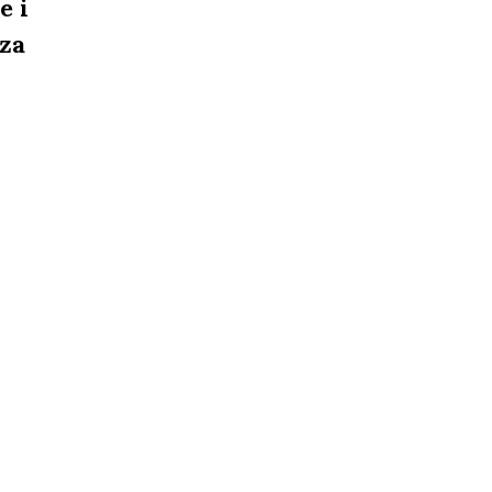
e i
 za