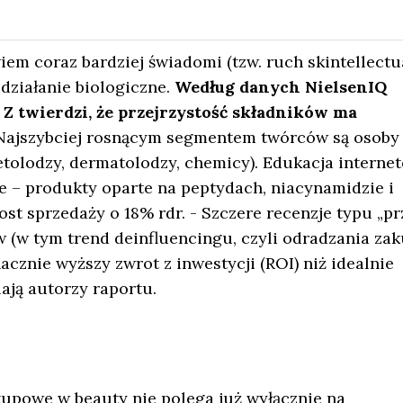
iem coraz bardziej świadomi (tzw. ruch skintellectua
działanie biologiczne.
Według danych NielsenIQ
a Z twierdzi, że przejrzystość składników ma
Najszybciej rosnącym segmentem twórców są osoby
tolodzy, dermatolodzy, chemicy). Edukacja interne
e – produkty oparte na peptydach, niacynamidzie i
t sprzedaży o 18% rdr. - Szczere recenzje typu „pr
(w tym trend deinfluencingu, czyli odradzania za
znie wyższy zwrot z inwestycji (ROI) niż idealnie
ają autorzy raportu.
upowe w beauty nie polega już wyłącznie na