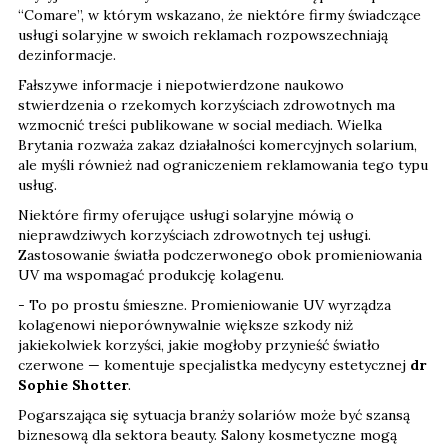
“Comare”, w którym wskazano, że niektóre firmy świadczące
usługi solaryjne w swoich reklamach rozpowszechniają
dezinformacje.
Fałszywe informacje i niepotwierdzone naukowo
stwierdzenia o rzekomych korzyściach zdrowotnych ma
wzmocnić treści publikowane w social mediach. Wielka
Brytania rozważa zakaz działalności komercyjnych solarium,
ale myśli również nad ograniczeniem reklamowania tego typu
usług.
Niektóre firmy oferujące usługi solaryjne mówią o
nieprawdziwych korzyściach zdrowotnych tej usługi.
Zastosowanie światła podczerwonego obok promieniowania
UV ma wspomagać produkcję kolagenu.
- To po prostu śmieszne. Promieniowanie UV wyrządza
kolagenowi nieporównywalnie większe szkody niż
jakiekolwiek korzyści, jakie mogłoby przynieść światło
czerwone — komentuje specjalistka medycyny estetycznej
dr
Sophie Shotter
.
Pogarszająca się sytuacja branży solariów może być szansą
biznesową dla sektora beauty. Salony kosmetyczne mogą