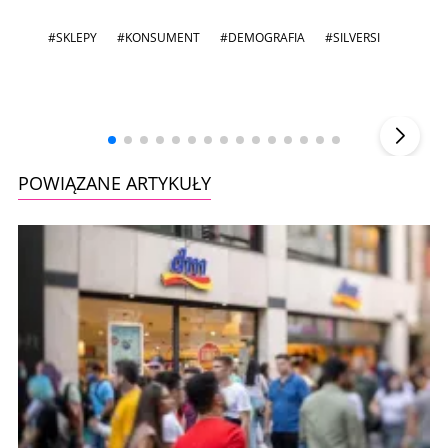
#SKLEPY
#KONSUMENT
#DEMOGRAFIA
#SILVERSI
Andrzej i Marta Sterniccy
Marta i
▶
POWIĄZANE ARTYKUŁY