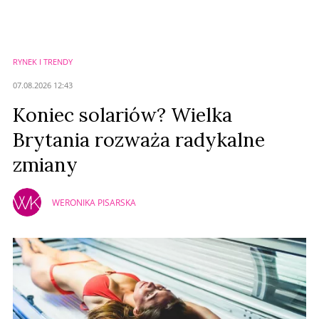
Nie znaleziono komentarzy
Zostaw swoje komentarze
Imię (Wymagane)
RYNEK I TRENDY
Anuluj
07.08.2026 12:43
Prześlij komentarz
Koniec solariów? Wielka
Brytania rozważa radykalne
zmiany
WERONIKA PISARSKA