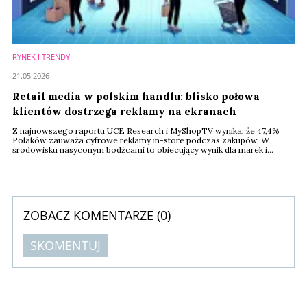
RYNEK I TRENDY
21.05.2026
Retail media w polskim handlu: blisko połowa
klientów dostrzega reklamy na ekranach
Z najnowszego raportu UCE Research i MyShopTV wynika, że 47,4%
Polaków zauważa cyfrowe reklamy in-store podczas zakupów. W
środowisku nasyconym bodźcami to obiecujący wynik dla marek i
retailerów. Eksperci wskazują jednak, że sam montaż nośników to za
mało – kluczem do pełnej efektywności staje się kontekst, odpowiednie
umiejscowienie oraz integracja przekazu z realną ścieżką zakupową
klienta.
ZOBACZ KOMENTARZE (
0
)
SKOMENTUJ
Komentarze (
0
)