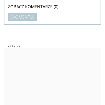
ZOBACZ KOMENTARZE (
0
)
SKOMENTUJ
Komentarze (
0
)
Nie znaleziono komentarzy
Zostaw swoje komentarze
Imię (Wymagane)
Anuluj
Prześlij komentarz