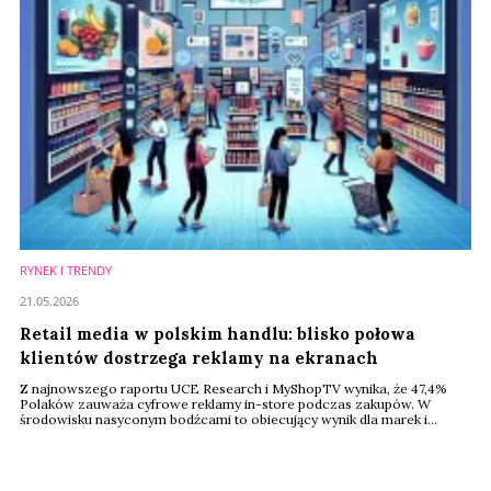
RYNEK I TRENDY
21.05.2026
Retail media w polskim handlu: blisko połowa
klientów dostrzega reklamy na ekranach
Z najnowszego raportu UCE Research i MyShopTV wynika, że 47,4%
Polaków zauważa cyfrowe reklamy in-store podczas zakupów. W
środowisku nasyconym bodźcami to obiecujący wynik dla marek i
retailerów. Eksperci wskazują jednak, że sam montaż nośników to za
mało – kluczem do pełnej efektywności staje się kontekst, odpowiednie
umiejscowienie oraz integracja przekazu z realną ścieżką zakupową
klienta.