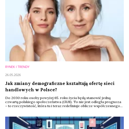
RYNEK I TRENDY
26.05.2026
Jak zmiany demograficzne kształtują ofertę sieci
handlowych w Polsce?
Do 2030 roku osoby powyżej 65. roku życia będą stanowić jedną
czwartą polskiego społeczeństwa (GUS). To nie jest odległa prognoza
– to rzeczywistość, która tu i teraz redefiniuje oblicze współczesnego
retailu. Dwa potężne trendy: błyskawiczne starzenie się społeczeństwa
oraz kurczący się rynek produktów dla dzieci, zmuszają sieci handlowe
do drastycznej zmiany dotychczasowych strategii i walki o zupełnie
nowe profile ...