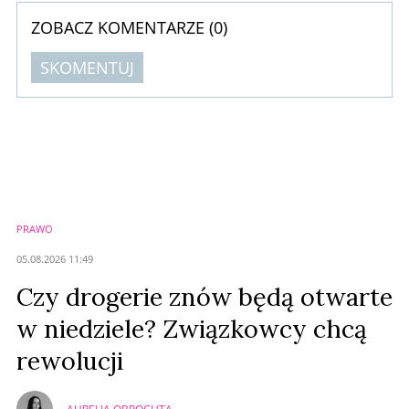
ZOBACZ KOMENTARZE (
0
)
SKOMENTUJ
Komentarze (
0
)
Nie znaleziono komentarzy
Zostaw swoje komentarze
Imię (Wymagane)
PRAWO
Anuluj
05.08.2026 11:49
Prześlij komentarz
Czy drogerie znów będą otwarte
w niedziele? Związkowcy chcą
rewolucji