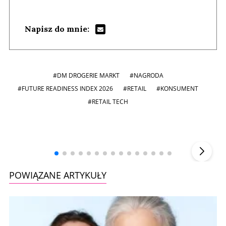
Napisz do mnie:
#DM DROGERIE MARKT
#NAGRODA
#FUTURE READINESS INDEX 2026
#RETAIL
#KONSUMENT
#RETAIL TECH
Andrzej i Marta Sterniccy
Marta i
▶
POWIĄZANE ARTYKUŁY