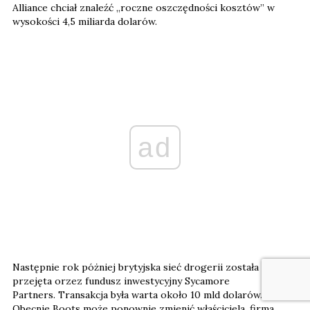
Alliance chciał znaleźć „roczne oszczędności kosztów” w
wysokości 4,5 miliarda dolarów.
ad
Następnie rok póżniej brytyjska sieć drogerii została
przejęta orzez fundusz inwestycyjny Sycamore
Partners. Transakcja była warta około 10 mld dolarów.
Obecnie Boots może ponownie zmienić właściciela, firma