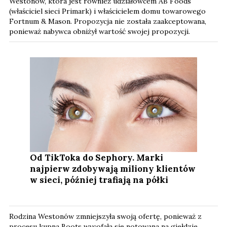
Westonów, która jest również udziałowcem AB Foods
(właściciel sieci Primark) i właścicielem domu towarowego
Fortnum & Mason. Propozycja nie została zaakceptowana,
ponieważ nabywca obniżył wartość swojej propozycji.
Od TikToka do Sephory. Marki
najpierw zdobywają miliony klientów
w sieci, później trafiają na półki
Rodzina Westonów zmniejszyła swoją ofertę, ponieważ z
procesu kupna Boots wycofała się notowana na giełdzie