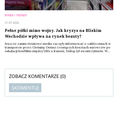
RYNEK I TRENDY
21.07.2026
Pełne półki mimo wojny. Jak kryzys na Bliskim
Wschodzie wpływa na rynek beauty?
Jeszcze zanim światowe media zaczęły informować o zakłóceniach w
transporcie przez Cieśninę Ormuz i rosnących kosztach surowców po
eskalacji konfliktu między USA a Iranem, Dubaj żył swoim rytmem. W
centrach handlowych trudno było dostrzec jakiekolwiek oznaki kryzysu.
W Sephorze tłumy klientów testowały nowe zapachy, koreańskie
kosmetyki zajmowały coraz więcej miejsca na półkach, a luksusowe
marki prezentowały kolejne ...
ZOBACZ KOMENTARZE (
0
)
SKOMENTUJ
Komentarze (
0
)
Nie znaleziono komentarzy
Zostaw swoje komentarze