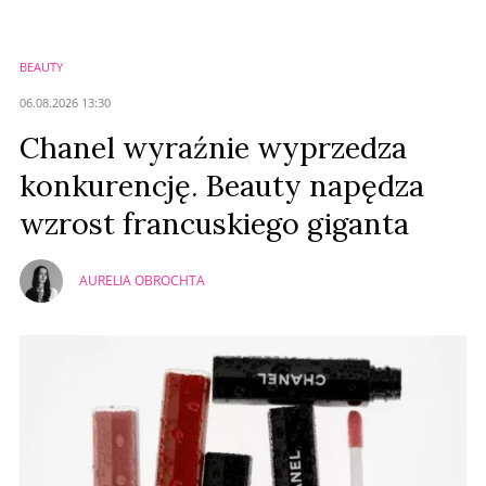
Imię (Wymagane)
BEAUTY
Anuluj
06.08.2026 13:30
Prześlij komentarz
Chanel wyraźnie wyprzedza
konkurencję. Beauty napędza
wzrost francuskiego giganta
AURELIA OBROCHTA