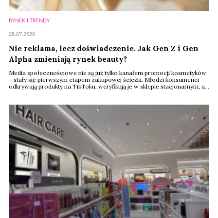
RYNEK I TRENDY
28.07.2026
Nie reklama, lecz doświadczenie. Jak Gen Z i Gen
Alpha zmieniają rynek beauty?
Media społecznościowe nie są już tylko kanałem promocji kosmetyków
– stały się pierwszym etapem zakupowej ścieżki. Młodzi konsumenci
odkrywają produkty na TikToku, weryfikują je w sklepie stacjonarnym, a
kolejne zakupy często finalizują już online. Tak wygląda nowy model
zakupów beauty, który – według raportu Renude Insights, będzie w
najbliższych latach wyznaczał kierunek rozwoju całego rynku.