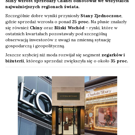
Silny wzrost sprzedaży Chanel odnotował we wszystkich
najważniejszych regionach świata.
Szczególnie dobre wyniki przyniosły
Stany Zjednoczone
,
gdzie sprzedaż wzrosła o ponad
25 proc.
Na plusie znalazły
się również
Chiny
oraz
Bliski Wschód
– rynki, które w
ostatnich kwartałach pozostawały pod szczególną
obserwacją inwestorów z uwagi na zmienną sytuację
gospodarczą i geopolityczną.
Jeszcze szybciej niż moda rozwijał się segment
zegarków i
biżuterii
, którego sprzedaż zwiększyła się o około
35 proc.