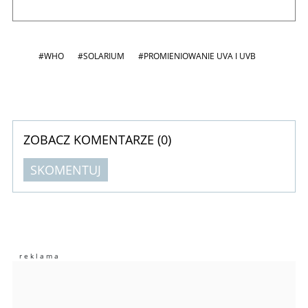
#WHO
#SOLARIUM
#PROMIENIOWANIE UVA I UVB
ZOBACZ KOMENTARZE (
0
)
SKOMENTUJ
Komentarze (
0
)
Nie znaleziono komentarzy
Zostaw swoje komentarze
Imię (Wymagane)
Anuluj