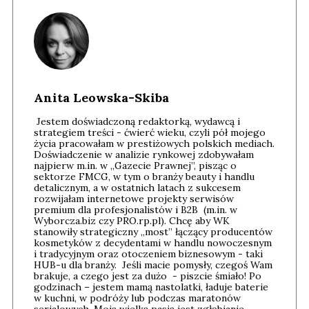
Anita Leowska-Skiba
Jestem doświadczoną redaktorką, wydawcą i
strategiem treści - ćwierć wieku, czyli pół mojego
życia pracowałam w prestiżowych polskich mediach.
Doświadczenie w analizie rynkowej zdobywałam
najpierw m.in. w „Gazecie Prawnej”, pisząc o
sektorze FMCG, w tym o branży beauty i handlu
detalicznym, a w ostatnich latach z sukcesem
rozwijałam internetowe projekty serwisów
premium dla profesjonalistów i B2B (m.in. w
Wyborcza.biz czy PRO.rp.pl). Chcę aby WK
stanowiły strategiczny „most” łączący producentów
kosmetyków z decydentami w handlu nowoczesnym
i tradycyjnym oraz otoczeniem biznesowym - taki
HUB-u dla branży. Jeśli macie pomysły, czegoś Wam
brakuje, a czego jest za dużo - piszcie śmiało! Po
godzinach – jestem mamą nastolatki, ładuje baterie
w kuchni, w podróży lub podczas maratonów
serialowych. Moją wielką pasją jest zgłębianie