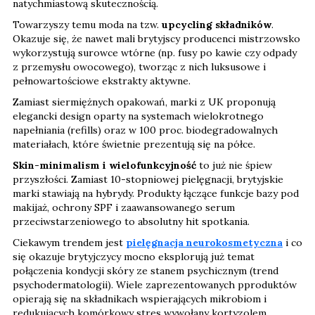
natychmiastową skutecznością.
Towarzyszy temu moda na tzw.
upcycling składników
.
Okazuje się, że nawet mali brytyjscy producenci mistrzowsko
wykorzystują surowce wtórne (np. fusy po kawie czy odpady
z przemysłu owocowego), tworząc z nich luksusowe i
pełnowartościowe ekstrakty aktywne.
Zamiast siermiężnych opakowań, marki z UK proponują
elegancki design oparty na systemach wielokrotnego
napełniania (refills) oraz w 100 proc. biodegradowalnych
materiałach, które świetnie prezentują się na półce.
Skin-minimalism i wielofunkcyjność
to już nie śpiew
przyszłości. Zamiast 10-stopniowej pielęgnacji, brytyjskie
marki stawiają na hybrydy. Produkty łączące funkcje bazy pod
makijaż, ochrony SPF i zaawansowanego serum
przeciwstarzeniowego to absolutny hit spotkania.
Ciekawym trendem jest
pielęgnacja neurokosmetyczna
i co
się okazuje brytyjczycy mocno eksplorują już temat
połączenia kondycji skóry ze stanem psychicznym (trend
psychodermatologii). Wiele zaprezentowanych pproduktów
opierają się na składnikach wspierających mikrobiom i
redukujących komórkowy stres wywołany kortyzolem.