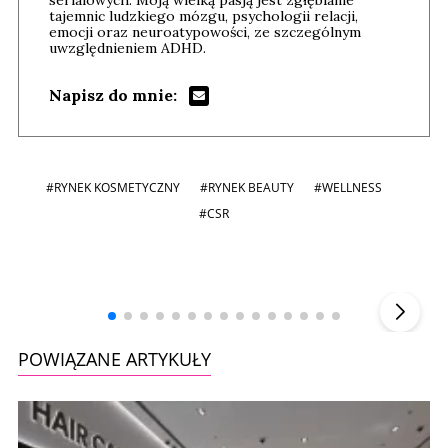
tajemnic ludzkiego mózgu, psychologii relacji,
emocji oraz neuroatypowości, ze szczególnym
uwzględnieniem ADHD.
Napisz do mnie:
#RYNEK KOSMETYCZNY
#RYNEK BEAUTY
#WELLNESS
#CSR
Andrzej i Marta Sterniccy
Marta i
▶
POWIĄZANE ARTYKUŁY