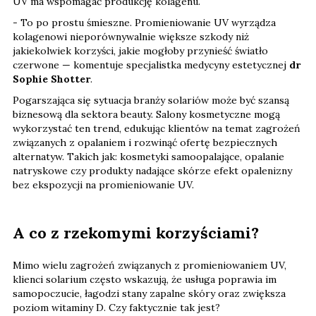
UV ma wspomagać produkcję kolagenu.
- To po prostu śmieszne. Promieniowanie UV wyrządza
kolagenowi nieporównywalnie większe szkody niż
jakiekolwiek korzyści, jakie mogłoby przynieść światło
czerwone — komentuje specjalistka medycyny estetycznej
dr
Sophie Shotter
.
Pogarszająca się sytuacja branży solariów może być szansą
biznesową dla sektora beauty. Salony kosmetyczne mogą
wykorzystać ten trend, edukując klientów na temat zagrożeń
związanych z opalaniem i rozwinąć ofertę bezpiecznych
alternatyw. Takich jak: kosmetyki samoopalające, opalanie
natryskowe czy produkty nadające skórze efekt opalenizny
bez ekspozycji na promieniowanie UV.
A co z rzekomymi korzyściami?
Mimo wielu zagrożeń związanych z promieniowaniem UV,
klienci solarium często wskazują, że usługa poprawia im
samopoczucie, łagodzi stany zapalne skóry oraz zwiększa
poziom witaminy D. Czy faktycznie tak jest?