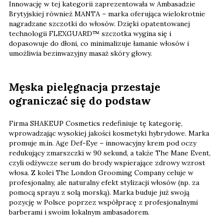
Innowację w tej kategorii zaprezentowała w Ambasadzie
Brytyjskiej również MANTA – marka oferująca wielokrotnie
nagradzane szczotki do włosów. Dzięki opatentowanej
technologii FLEXGUARD™ szczotka wygina się i
dopasowuje do dłoni, co minimalizuje łamanie włosów i
umożliwia bezinwazyjny masaż skóry głowy.
Męska pielęgnacja przestaje
ograniczać się do podstaw
Firma SHAKEUP Cosmetics redefiniuje tę kategorię,
wprowadzając wysokiej jakości kosmetyki hybrydowe. Marka
promuje m.in. Age Def-Eye – innowacyjny krem pod oczy
redukujący zmarszczki w 90 sekund, a także The Mane Event,
czyli odżywcze serum do brody wspierające zdrowy wzrost
włosa. Z kolei The London Grooming Company celuje w
profesjonalny, ale naturalny efekt stylizacji włosów (np. za
pomocą sprayu z solą morską). Marka buduje już swoją
pozycję w Polsce poprzez współpracę z profesjonalnymi
barberami i swoim lokalnym ambasadorem.