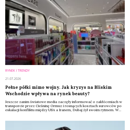
RYNEK I TRENDY
21.07.2026
Pełne półki mimo wojny. Jak kryzys na Bliskim
Wschodzie wpływa na rynek beauty?
Jeszcze zanim światowe media zaczęły informować o zakłóceniach w
transporcie przez Cieśninę Ormuz i rosnących kosztach surowców po
eskalacji konfliktu między USA a Iranem, Dubaj żył swoim rytmem. W
centrach handlowych trudno było dostrzec jakiekolwiek oznaki kryzysu.
W Sephorze tłumy klientów testowały nowe zapachy, koreańskie
kosmetyki zajmowały coraz więcej miejsca na półkach, a luksusowe
marki prezentowały kolejne ...