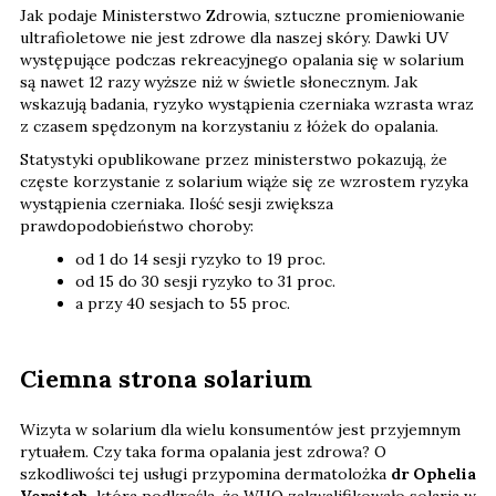
Jak podaje Ministerstwo Zdrowia, sztuczne promieniowanie
ultrafioletowe nie jest zdrowe dla naszej skóry. Dawki UV
występujące podczas rekreacyjnego opalania się w solarium
są nawet 12 razy wyższe niż w świetle słonecznym. Jak
wskazują badania, ryzyko wystąpienia czerniaka wzrasta wraz
z czasem spędzonym na korzystaniu z łóżek do opalania.
Statystyki opublikowane przez ministerstwo pokazują, że
częste korzystanie z solarium wiąże się ze wzrostem ryzyka
wystąpienia czerniaka. Ilość sesji zwiększa
prawdopodobieństwo choroby:
od 1 do 14 sesji ryzyko to 19 proc.
od 15 do 30 sesji ryzyko to 31 proc.
a przy 40 sesjach to 55 proc.
Ciemna strona solarium
Wizyta w solarium dla wielu konsumentów jest przyjemnym
rytuałem. Czy taka forma opalania jest zdrowa? O
szkodliwości tej usługi przypomina dermatolożka
dr Ophelia
Veraitch
, która podkreśla, że WHO zakwalifikowało solaria w