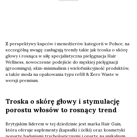
Z perspektywy kupców i menedżerów kategorii w Polsce, na
szczególną uwagę zasługują trendy takie jak troska o skórę
głowy i rosnąca w siłę specjalistyczna pielęgnacja Hair
Wellness, nowoczesne podejście do męskiej pielęgnacji
(groomingu), skin-minimalism i wielofunkcyjność produktów,
a także moda na opakowania typu refill & Zero Waste w
wersji premium.
Troska o skórę głowy i stymulację
porostu włosów to rosnący trend
Brytyjskim liderem w tej dziedzinie jest marka Hair Gain,
która oferuje suplementy (kapsułki i żelki) oraz kosmetyki
poparte badaniami trychologicznymi i oparte na unikalnym