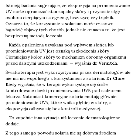
Istnieją badania sugerujące, że ekspozycja na promieniowanie
UV może ograniczać stan zapalny skóry i przynosić ulgę
osobom cierpiącym na egzemę, łuszczycę czy trądzik.
Oznacza to, że korzystanie z solarium może czasowo
łagodzić objawy tych chorób, jednak nie oznacza to, że jest
bezpieczną metodą leczenia.
- Każda opalenizna uzyskana pod wpływem słońca lub
promieniowania UV jest oznaką uszkodzenia skóry.
Ciemniejszy kolor skóry to mechanizm obronny organizmu
przed dalszymi uszkodzeniami — wyjaśnia
dr Veraitch
.
Światłoterapia jest wykorzystywana przez dermatologów, ale
nie ma nic wspólnego z korzystaniem z solarium.
Dr Clare
Kiely
wyjaśnia, że w terapii wykorzystuje się ściśle
kontrolowane dawki promieniowania UVB pod nadzorem
lekarza. Natomiast komercyjne solaria emitują głównie
promieniowanie UVA, które wnika głębiej w skórę, a
ekspozycja odbywa się bez kontroli medycznej.
- To zupełnie inna sytuacja niż leczenie dermatologiczne —
dodaje.
Z tego samego powodu solaria nie są dobrym źródłem