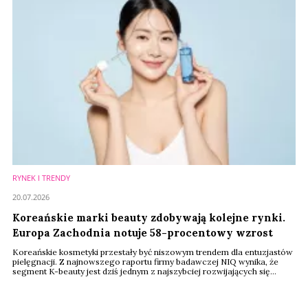
RYNEK I TRENDY
20.07.2026
Koreańskie marki beauty zdobywają kolejne rynki.
Europa Zachodnia notuje 58-procentowy wzrost
Koreańskie kosmetyki przestały być niszowym trendem dla entuzjastów
pielęgnacji. Z najnowszego raportu firmy badawczej NIQ wynika, że
segment K-beauty jest dziś jednym z najszybciej rozwijających się
obszarów światowego rynku kosmetycznego. W ciągu ostatniego roku
jego wartość wzrosła o 53 proc., a w perspektywie dwóch lat aż o 131
proc.