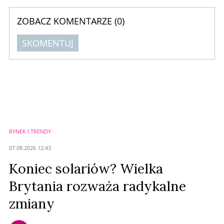
ZOBACZ KOMENTARZE (
0
)
SKOMENTUJ
Komentarze (
0
)
Nie znaleziono komentarzy
Zostaw swoje komentarze
Imię (Wymagane)
RYNEK I TRENDY
Anuluj
07.08.2026 12:43
Prześlij komentarz
Koniec solariów? Wielka
Brytania rozważa radykalne
zmiany