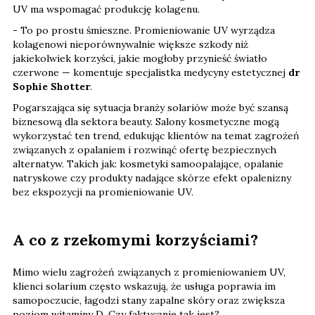
UV ma wspomagać produkcję kolagenu.
- To po prostu śmieszne. Promieniowanie UV wyrządza
kolagenowi nieporównywalnie większe szkody niż
jakiekolwiek korzyści, jakie mogłoby przynieść światło
czerwone — komentuje specjalistka medycyny estetycznej
dr
Sophie Shotter
.
Pogarszająca się sytuacja branży solariów może być szansą
biznesową dla sektora beauty. Salony kosmetyczne mogą
wykorzystać ten trend, edukując klientów na temat zagrożeń
związanych z opalaniem i rozwinąć ofertę bezpiecznych
alternatyw. Takich jak: kosmetyki samoopalające, opalanie
natryskowe czy produkty nadające skórze efekt opalenizny
bez ekspozycji na promieniowanie UV.
A co z rzekomymi korzyściami?
Mimo wielu zagrożeń związanych z promieniowaniem UV,
klienci solarium często wskazują, że usługa poprawia im
samopoczucie, łagodzi stany zapalne skóry oraz zwiększa
poziom witaminy D. Czy faktycznie tak jest?