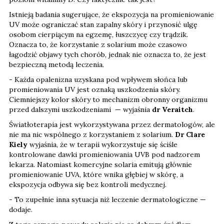
Istnieją badania sugerujące, że ekspozycja na promieniowanie
UV może ograniczać stan zapalny skóry i przynosić ulgę
osobom cierpiącym na egzemę, łuszczycę czy trądzik.
Oznacza to, że korzystanie z solarium może czasowo
łagodzić objawy tych chorób, jednak nie oznacza to, że jest
bezpieczną metodą leczenia.
- Każda opalenizna uzyskana pod wpływem słońca lub
promieniowania UV jest oznaką uszkodzenia skóry.
Ciemniejszy kolor skóry to mechanizm obronny organizmu
przed dalszymi uszkodzeniami — wyjaśnia
dr Veraitch
.
Światłoterapia jest wykorzystywana przez dermatologów, ale
nie ma nic wspólnego z korzystaniem z solarium.
Dr Clare
Kiely
wyjaśnia, że w terapii wykorzystuje się ściśle
kontrolowane dawki promieniowania UVB pod nadzorem
lekarza. Natomiast komercyjne solaria emitują głównie
promieniowanie UVA, które wnika głębiej w skórę, a
ekspozycja odbywa się bez kontroli medycznej.
- To zupełnie inna sytuacja niż leczenie dermatologiczne —
dodaje.