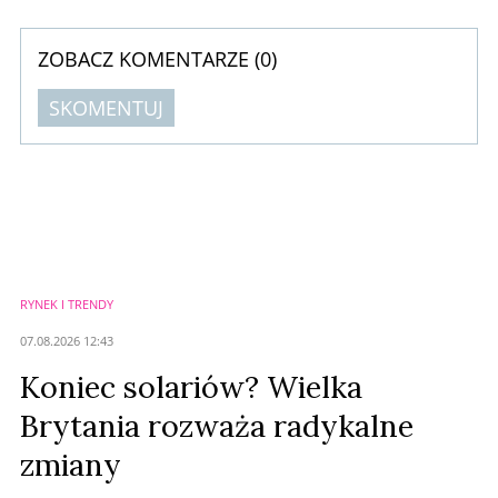
ZOBACZ KOMENTARZE (
0
)
SKOMENTUJ
Komentarze (
0
)
Nie znaleziono komentarzy
Zostaw swoje komentarze
Imię (Wymagane)
RYNEK I TRENDY
Anuluj
07.08.2026 12:43
Prześlij komentarz
Koniec solariów? Wielka
Brytania rozważa radykalne
zmiany