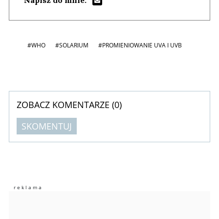
Napisz do mnie:
#WHO
#SOLARIUM
#PROMIENIOWANIE UVA I UVB
ZOBACZ KOMENTARZE (
0
)
SKOMENTUJ
Komentarze (
0
)
Nie znaleziono komentarzy
Zostaw swoje komentarze
Imię (Wymagane)