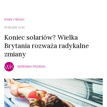
Zostaw swoje komentarze
Imię (Wymagane)
RYNEK I TRENDY
Anuluj
07.08.2026 12:43
Prześlij komentarz
Koniec solariów? Wielka
Brytania rozważa radykalne
zmiany
WERONIKA PISARSKA