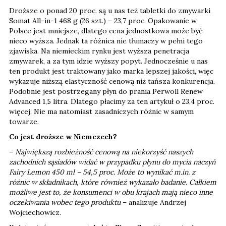
Droższe o ponad 20 proc. są u nas też tabletki do zmywarki
Somat All-in-1 468 g (26 szt.) – 23,7 proc. Opakowanie w
Polsce jest mniejsze, dlatego cena jednostkowa może być
nieco wyższa. Jednak ta różnica nie tłumaczy w pełni tego
zjawiska. Na niemieckim rynku jest wyższa penetracja
zmywarek, a za tym idzie wyższy popyt. Jednocześnie u nas
ten produkt jest traktowany jako marka lepszej jakości, więc
wykazuje niższą elastyczność cenową niż tańsza konkurencja.
Podobnie jest postrzegany płyn do prania Perwoll Renew
Advanced 1,5 litra. Dlatego płacimy za ten artykuł o 23,4 proc.
więcej. Nie ma natomiast zasadniczych różnic w samym
towarze.
Co jest droższe w Niemczech?
–
Największą rozbieżność cenową na niekorzyść naszych
zachodnich sąsiadów widać w przypadku płynu do mycia naczyń
Fairy Lemon 450 ml – 54,5 proc. Może to wynikać m.in. z
różnic w składnikach, które również wykazało badanie. Całkiem
możliwe jest to, że konsumenci w obu krajach mają nieco inne
oczekiwania wobec tego produktu
– analizuje Andrzej
Wojciechowicz.