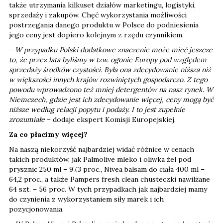
także utrzymania kilkuset działów marketingu, logistyki,
sprzedaży i zakupów. Chęć wykorzystania możliwości
postrzegania danego produktu w Polsce do podniesienia
jego ceny jest dopiero kolejnym z rzędu czynnikiem.
–
W przypadku Polski dodatkowe znaczenie może mieć jeszcze
to, że przez lata byliśmy w tzw. ogonie Europy pod względem
sprzedaży środków czystości. Była ona zdecydowanie niższa niż
w większości innych krajów rozwiniętych gospodarczo. Z tego
powodu wprowadzono też mniej detergentów na nasz rynek. W
Niemczech, gdzie jest ich zdecydowanie więcej, ceny mogą być
niższe według relacji popytu i podaży. I to jest zupełnie
zrozumiałe
– dodaje ekspert Komisji Europejskiej.
Za co płacimy więcej?
Na naszą niekorzyść najbardziej widać różnice w cenach
takich produktów, jak Palmolive mleko i oliwka żel pod
prysznic 250 ml – 97,3 proc., Nivea balsam do ciała 400 ml –
64,2 proc., a także Pampers fresh clean chusteczki nawilżane
64 szt. – 56 proc. W tych przypadkach jak najbardziej mamy
do czynienia z wykorzystaniem siły marek i ich
pozycjonowania.