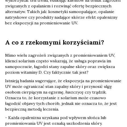
wykorzystać ten trend, edukując klientów na temat zagrożeń
związanych z opalaniem i rozwinąć ofertę bezpiecznych
alternatyw. Takich jak: kosmetyki samoopalające, opalanie
natryskowe czy produkty nadające skórze efekt opalenizny
bez ekspozycji na promieniowanie UV.
A co z rzekomymi korzyściami?
Mimo wielu zagrożeń związanych z promieniowaniem UV,
klienci solarium często wskazują, że usługa poprawia im
samopoczucie, łagodzi stany zapalne skóry oraz zwiększa
poziom witaminy D. Czy faktycznie tak jest?
Istnieją badania sugerujące, że ekspozycja na promieniowanie
UV może ograniczać stan zapalny skóry i przynosić ulgę
osobom cierpiącym na egzemę, łuszczycę czy trądzik.
Oznacza to, że korzystanie z solarium może czasowo
łagodzić objawy tych chorób, jednak nie oznacza to, że jest
bezpieczną metodą leczenia.
- Każda opalenizna uzyskana pod wpływem słońca lub
promieniowania UV jest oznaką uszkodzenia skóry.