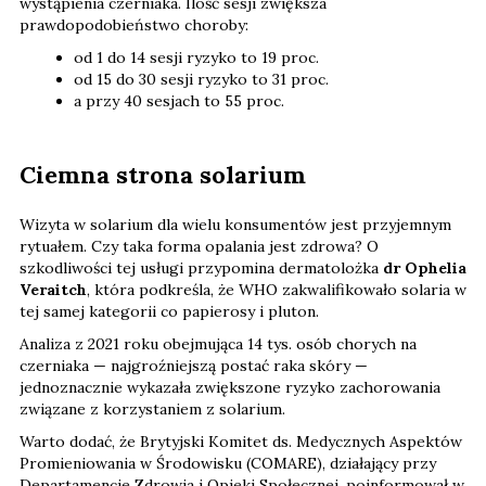
wystąpienia czerniaka. Ilość sesji zwiększa
prawdopodobieństwo choroby:
od 1 do 14 sesji ryzyko to 19 proc.
od 15 do 30 sesji ryzyko to 31 proc.
a przy 40 sesjach to 55 proc.
Ciemna strona solarium
Wizyta w solarium dla wielu konsumentów jest przyjemnym
rytuałem. Czy taka forma opalania jest zdrowa? O
szkodliwości tej usługi przypomina dermatolożka
dr Ophelia
Veraitch
, która podkreśla, że WHO zakwalifikowało solaria w
tej samej kategorii co papierosy i pluton.
Analiza z 2021 roku obejmująca 14 tys. osób chorych na
czerniaka — najgroźniejszą postać raka skóry —
jednoznacznie wykazała zwiększone ryzyko zachorowania
związane z korzystaniem z solarium.
Warto dodać, że Brytyjski Komitet ds. Medycznych Aspektów
Promieniowania w Środowisku (COMARE), działający przy
Departamencie Zdrowia i Opieki Społecznej, poinformował w