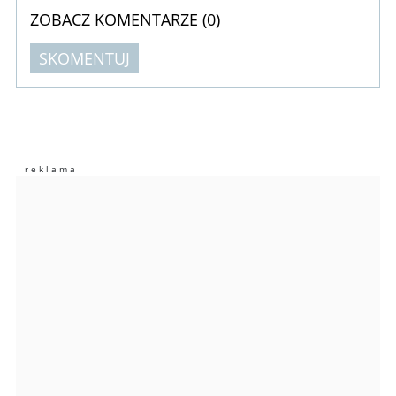
ZOBACZ KOMENTARZE (
0
)
SKOMENTUJ
Komentarze (
0
)
Nie znaleziono komentarzy
Zostaw swoje komentarze
Imię (Wymagane)
Anuluj
Prześlij komentarz