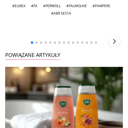
#ELMEX
#FA
#PERWOLL
#PALMOLIVE
#PAMPERS
#ABR SESTA
Andrzej i Marta Sterniccy
Marta i
▶
POWIĄZANE ARTYKUŁY