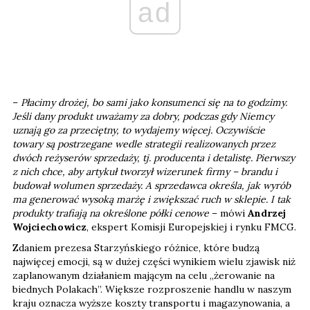
ad
–
Płacimy drożej, bo sami jako konsumenci się na to godzimy.
Jeśli dany produkt uważamy za dobry, podczas gdy Niemcy
uznają go za przeciętny, to wydajemy więcej. Oczywiście
towary są postrzegane wedle strategii realizowanych przez
dwóch reżyserów sprzedaży, tj. producenta i detalistę. Pierwszy
z nich chce, aby artykuł tworzył wizerunek firmy – brandu i
budował wolumen sprzedaży. A sprzedawca określa, jak wyrób
ma generować wysoką marżę i zwiększać ruch w sklepie. I tak
produkty trafiają na określone półki cenowe
– mówi
Andrzej
Wojciechowicz
, ekspert Komisji Europejskiej i rynku FMCG.
Zdaniem prezesa Starzyńskiego różnice, które budzą
najwięcej emocji, są w dużej części wynikiem wielu zjawisk niż
zaplanowanym działaniem mającym na celu „żerowanie na
biednych Polakach”. Większe rozproszenie handlu w naszym
kraju oznacza wyższe koszty transportu i magazynowania, a