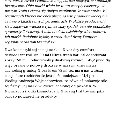
–
W Polsce Nivea i Palmolive mają bardzo pozytywne konotacje
historyczne. Obie marki wiele lat temu zaczęły ekspansję w
naszym kraju i cieszą się dużym zaufaniem konsumentów. W
Niemczech klienci nie chcą płacić za ww. produkty więcej niż
za inne o takich samych parametrach. W Polsce producenci i
sieci zapewne wiedzą o tym, że stały spadek cen nie podniósłby
sprzedaży ilościowej. A taka obniżka osłabiłaby wizerunkowo
ich marki. Podobnie byłoby z artykułami firmy Pampers
–
wyjaśnia Sebastian Starzyński.
Dwa kosmetyki tej samej marki – Nivea dry comfort
dezodorant roll-on 50 ml i Nivea fresh natural dezodorant
spray 150 ml – odnotowały jednakową różnicę – 45,2 proc. Są
więc prawie o połowę droższe w naszym kraju niż za
zachodnią granicą. Nivea krem 75 ml też ma u nas wyższą
cenę, choć rozbieżność jest dużo mniejsza – 21,4 proc.
Według Andrzeja Wojciechowicza, to również pokazuje siłę
tej firmy i jej marki w Polsce, cenionej od pokoleń. W
Niemczech środki kosmetyczne Nivea są traktowane jako
bardzo powszechne produkty.