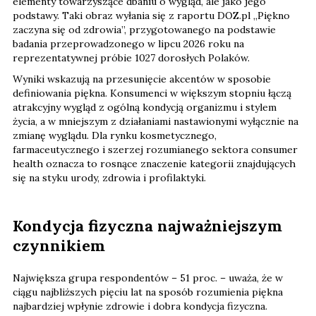
elementy towarzyszące dbaniu o wygląd, ale jako jego
podstawy. Taki obraz wyłania się z raportu DOZ.pl „Piękno
zaczyna się od zdrowia”, przygotowanego na podstawie
badania przeprowadzonego w lipcu 2026 roku na
reprezentatywnej próbie 1027 dorosłych Polaków.
Wyniki wskazują na przesunięcie akcentów w sposobie
definiowania piękna. Konsumenci w większym stopniu łączą
atrakcyjny wygląd z ogólną kondycją organizmu i stylem
życia, a w mniejszym z działaniami nastawionymi wyłącznie na
zmianę wyglądu. Dla rynku kosmetycznego,
farmaceutycznego i szerzej rozumianego sektora consumer
health oznacza to rosnące znaczenie kategorii znajdujących
się na styku urody, zdrowia i profilaktyki.
Kondycja fizyczna najważniejszym
czynnikiem
Największa grupa respondentów – 51 proc. – uważa, że w
ciągu najbliższych pięciu lat na sposób rozumienia piękna
najbardziej wpłynie zdrowie i dobra kondycja fizyczna.