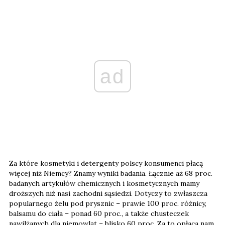
ad
Za które kosmetyki i detergenty polscy konsumenci płacą
więcej niż Niemcy? Znamy wyniki badania. Łącznie aż 68 proc.
badanych artykułów chemicznych i kosmetycznych mamy
droższych niż nasi zachodni sąsiedzi. Dotyczy to zwłaszcza
popularnego żelu pod prysznic – prawie 100 proc. różnicy,
balsamu do ciała – ponad 60 proc., a także chusteczek
nawilżanych dla niemowląt – blisko 60 proc. Za to opłaca nam