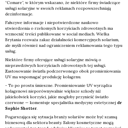
“Comare”, w którym wskazano, że niektóre firmy świadczące
usługi solaryjne w swoich reklamach rozpowszechniają
dezinformacje.
Fałszywe informacje i niepotwierdzone naukowo
stwierdzenia o rzekomych korzyściach zdrowotnych ma
wzmocnić treści publikowane w social mediach. Wielka
Brytania rozważa zakaz działalności komercyjnych solarium,
ale myśli również nad ograniczeniem reklamowania tego typu
usług.
Niektóre firmy oferujące usługi solaryjne mówią o
nieprawdziwych korzyściach zdrowotnych tej usługi.
Zastosowanie światła podczerwonego obok promieniowania
UV ma wspomagać produkcję kolagenu.
- To po prostu śmieszne. Promieniowanie UV wyrządza
kolagenowi nieporównywalnie większe szkody niż
jakiekolwiek korzyści, jakie mogłoby przynieść światło
czerwone — komentuje specjalistka medycyny estetycznej
dr
Sophie Shotter
.
Pogarszająca się sytuacja branży solariów może być szansą
biznesową dla sektora beauty. Salony kosmetyczne mogą