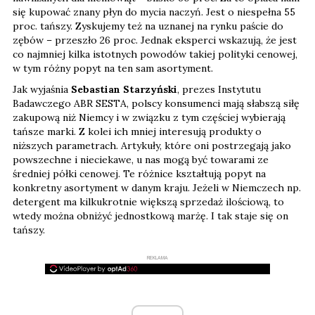
się kupować znany płyn do mycia naczyń. Jest o niespełna 55
proc. tańszy. Zyskujemy też na uznanej na rynku paście do
zębów – przeszło 26 proc. Jednak eksperci wskazują, że jest
co najmniej kilka istotnych powodów takiej polityki cenowej,
w tym różny popyt na ten sam asortyment.
Jak wyjaśnia
Sebastian Starzyński
, prezes Instytutu
Badawczego ABR SESTA, polscy konsumenci mają słabszą siłę
zakupową niż Niemcy i w związku z tym częściej wybierają
tańsze marki. Z kolei ich mniej interesują produkty o
niższych parametrach. Artykuły, które oni postrzegają jako
powszechne i nieciekawe, u nas mogą być towarami ze
średniej półki cenowej. Te różnice kształtują popyt na
konkretny asortyment w danym kraju. Jeżeli w Niemczech np.
detergent ma kilkukrotnie większą sprzedaż ilościową, to
wtedy można obniżyć jednostkową marżę. I tak staje się on
tańszy.
REKLAMA