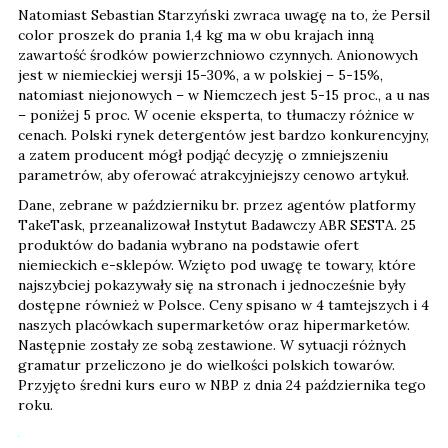
Natomiast Sebastian Starzyński zwraca uwagę na to, że Persil
color proszek do prania 1,4 kg ma w obu krajach inną
zawartość środków powierzchniowo czynnych. Anionowych
jest w niemieckiej wersji 15-30%, a w polskiej – 5-15%,
natomiast niejonowych – w Niemczech jest 5-15 proc., a u nas
– poniżej 5 proc. W ocenie eksperta, to tłumaczy różnice w
cenach. Polski rynek detergentów jest bardzo konkurencyjny,
a zatem producent mógł podjąć decyzję o zmniejszeniu
parametrów, aby oferować atrakcyjniejszy cenowo artykuł.
Dane, zebrane w październiku br. przez agentów platformy
TakeTask, przeanalizował Instytut Badawczy ABR SESTA. 25
produktów do badania wybrano na podstawie ofert
niemieckich e-sklepów. Wzięto pod uwagę te towary, które
najszybciej pokazywały się na stronach i jednocześnie były
dostępne również w Polsce. Ceny spisano w 4 tamtejszych i 4
naszych placówkach supermarketów oraz hipermarketów.
Następnie zostały ze sobą zestawione. W sytuacji różnych
gramatur przeliczono je do wielkości polskich towarów.
Przyjęto średni kurs euro w NBP z dnia 24 października tego
roku.