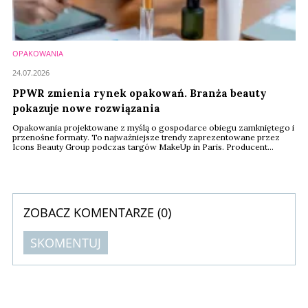
OPAKOWANIA
24.07.2026
PPWR zmienia rynek opakowań. Branża beauty
pokazuje nowe rozwiązania
Opakowania projektowane z myślą o gospodarce obiegu zamkniętego i
przenośne formaty. To najważniejsze trendy zaprezentowane przez
Icons Beauty Group podczas targów MakeUp in Paris. Producent
pokazał rozwiązania przygotowane z myślą o unijnym rozporządzeniu
PPWR, które od sierpnia 2026 roku zacznie obowiązywać producentów
w całej Unii Europejskiej.
ZOBACZ KOMENTARZE (
0
)
SKOMENTUJ
Komentarze (
0
)
Nie znaleziono komentarzy