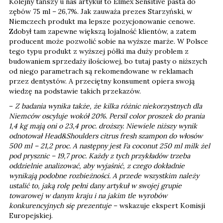
Kolejny tańszy u nas artykuł to Elmex Sensitive pasta do
zębów 75 ml – 26,7%. Jak zauważa prezes Starzyński, w
Niemczech produkt ma lepsze pozycjonowanie cenowe.
Zdobył tam zapewne większą lojalność klientów, a zatem
producent może pozwolić sobie na wyższe marże. W Polsce
tego typu produkt z wyższej półki ma duży problem z
budowaniem sprzedaży ilościowej, bo tutaj pasty o niższych
od niego parametrach są rekomendowane w reklamach
przez dentystów. A przeciętny konsument opiera swoją
wiedzę na podstawie takich przekazów.
–
Z badania wynika także, że kilka różnic niekorzystnych dla
Niemców oscyluje wokół 20%. Persil color proszek do prania
1,4 kg mają oni o 23,4 proc. droższy. Niewiele niższy wynik
odnotował Head&Shoulders citrus fresh szampon do włosów
500 ml – 21,2 proc. A następny jest Fa coconut 250 ml milk żel
pod prysznic – 19,7 proc. Każdy z tych przykładów trzeba
oddzielnie analizować, aby wyjaśnić, z czego dokładnie
wynikają podobne rozbieżności. A przede wszystkim należy
ustalić to, jaką rolę pełni dany artykuł w swojej grupie
towarowej w danym kraju i na jakim tle wyrobów
konkurencyjnych się prezentuje
– wskazuje ekspert Komisji
Europejskiej.