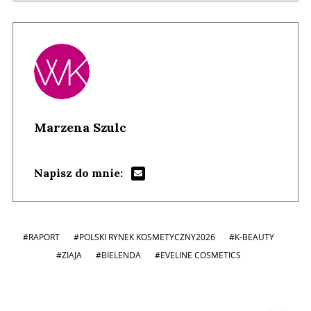
Marzena Szulc
Napisz do mnie:
#RAPORT
#POLSKI RYNEK KOSMETYCZNY2026
#K-BEAUTY
#ZIAJA
#BIELENDA
#EVELINE COSMETICS
Andrzej i Marta Sterniccy
Marta i
▶