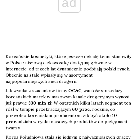
ad
Koreańskie kosmetyki, które jeszcze dekadę temu stanowiły
w Polsce niszową ciekawostkę dostępną głównie w
internecie, od trzech lat dynamicznie podbijają polski rynek.
Obecnie na stałe wpisały się w asortyment
najpopularniejszych sieci drogerii.
Jak wynika z szacunków firmy
OC&C
, wartość sprzedaży
koreańskich marek w masowym kanale drogeryjnym wynosi
już prawie
330 mln zł
. W ostatnich kilku latach segment ten
rósł w tempie przekraczającym
60 proc.
rocznie, co
pozwoliło koreańskim producentom zdobyć około
10
proc.
udziału w rynku masowych produktów do pielęgnacji
twarzy.
Korea Południowa stała się jednym z najważniejszych graczy