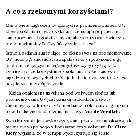
A co z rzekomymi korzyściami?
Mimo wielu zagrożeń związanych z promieniowaniem UV,
klienci solarium często wskazują, że usługa poprawia im
samopoczucie, łagodzi stany zapalne skóry oraz zwiększa
poziom witaminy D. Czy faktycznie tak jest?
Istnieją badania sugerujące, że ekspozycja na promieniowanie
UV może ograniczać stan zapalny skóry i przynosić ulgę
osobom cierpiącym na egzemę, łuszczycę czy trądzik.
Oznacza to, że korzystanie z solarium może czasowo
łagodzić objawy tych chorób, jednak nie oznacza to, że jest
bezpieczną metodą leczenia.
- Każda opalenizna uzyskana pod wpływem słońca lub
promieniowania UV jest oznaką uszkodzenia skóry.
Ciemniejszy kolor skóry to mechanizm obronny organizmu
przed dalszymi uszkodzeniami — wyjaśnia
dr Veraitch
.
Światłoterapia jest wykorzystywana przez dermatologów, ale
nie ma nic wspólnego z korzystaniem z solarium.
Dr Clare
Kiely
wyjaśnia, że w terapii wykorzystuje się ściśle