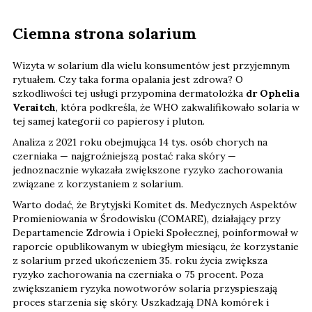
Ciemna strona solarium
Wizyta w solarium dla wielu konsumentów jest przyjemnym
rytuałem. Czy taka forma opalania jest zdrowa? O
szkodliwości tej usługi przypomina dermatolożka
dr Ophelia
Veraitch
, która podkreśla, że WHO zakwalifikowało solaria w
tej samej kategorii co papierosy i pluton.
Analiza z 2021 roku obejmująca 14 tys. osób chorych na
czerniaka — najgroźniejszą postać raka skóry —
jednoznacznie wykazała zwiększone ryzyko zachorowania
związane z korzystaniem z solarium.
Warto dodać, że Brytyjski Komitet ds. Medycznych Aspektów
Promieniowania w Środowisku (COMARE), działający przy
Departamencie Zdrowia i Opieki Społecznej, poinformował w
raporcie opublikowanym w ubiegłym miesiącu, że korzystanie
z solarium przed ukończeniem 35. roku życia zwiększa
ryzyko zachorowania na czerniaka o 75 procent. Poza
zwiększaniem ryzyka nowotworów solaria przyspieszają
proces starzenia się skóry. Uszkadzają DNA komórek i