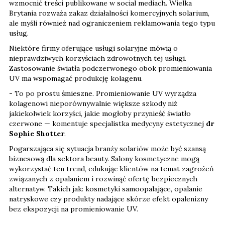
wzmocnić treści publikowane w social mediach. Wielka
Brytania rozważa zakaz działalności komercyjnych solarium,
ale myśli również nad ograniczeniem reklamowania tego typu
usług.
Niektóre firmy oferujące usługi solaryjne mówią o
nieprawdziwych korzyściach zdrowotnych tej usługi.
Zastosowanie światła podczerwonego obok promieniowania
UV ma wspomagać produkcję kolagenu.
- To po prostu śmieszne. Promieniowanie UV wyrządza
kolagenowi nieporównywalnie większe szkody niż
jakiekolwiek korzyści, jakie mogłoby przynieść światło
czerwone — komentuje specjalistka medycyny estetycznej
dr
Sophie Shotter
.
Pogarszająca się sytuacja branży solariów może być szansą
biznesową dla sektora beauty. Salony kosmetyczne mogą
wykorzystać ten trend, edukując klientów na temat zagrożeń
związanych z opalaniem i rozwinąć ofertę bezpiecznych
alternatyw. Takich jak: kosmetyki samoopalające, opalanie
natryskowe czy produkty nadające skórze efekt opalenizny
bez ekspozycji na promieniowanie UV.