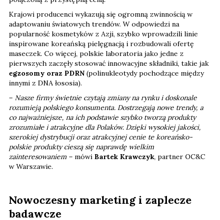
Krajowi producenci wykazują się ogromną zwinnością w
adaptowaniu światowych trendów. W odpowiedzi na
popularność kosmetyków z Azji, szybko wprowadzili linie
inspirowane koreańską pielęgnacją i rozbudowali ofertę
maseczek. Co więcej, polskie laboratoria jako jedne z
pierwszych zaczęły stosować innowacyjne składniki, takie jak
egzosomy oraz PDRN
(polinukleotydy pochodzące między
innymi z DNA łososia).
–
Nasze firmy świetnie czytają zmiany na rynku i doskonale
rozumieją polskiego konsumenta. Dostrzegają nowe trendy, a
co najważniejsze, na ich podstawie szybko tworzą produkty
zrozumiałe i atrakcyjne dla Polaków. Dzięki wysokiej jakości,
szerokiej dystrybucji oraz atrakcyjnej cenie te koreańsko-
polskie produkty cieszą się naprawdę wielkim
zainteresowaniem
– mówi
Bartek Krawczyk
, partner OC&C
w Warszawie.
Nowoczesny marketing i zaplecze
badawcze