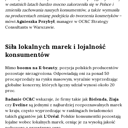
w ostatnich latach bardzo mocno zakorzeniła się w Polsce i
zmieniła zachowania naszych konsumentów, a także wymusiła
na producentach zmianę podejścia do tworzenia kosmetyków
–
mówi
Agnieszka Przybył
, manager w OC&C Strategy
Consultants w Warszawie.
Siła lokalnych marek i lojalność
konsumentów
Mimo
boomu na K-beauty
, pozycja polskich producentów
pozostaje niezagrożona. Odpowiadają oni za ponad 50
proc.sprzedaży na rynku masowym, wyraźnie wyprzedzając
globalne koncerny, których łączny udział wynosi około 20
proc.
Badanie OC&C
wskazuje, że firmy takie jak
Bielenda, Ziaja
czy
Eveline
są jednymi z najbardziej rozpoznawalnych marek
w kraju, często wyprzedzając w rankingach świadomości
takich gigantów jak
L’Oréal
. Polskie konsumentki pozostają
lojalne wobec lokalnych marek, ceniąc je za wysoką jakość
połączoną z przystępną ceną.