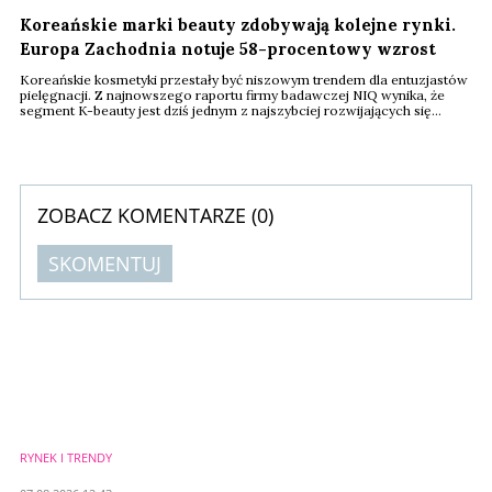
Koreańskie marki beauty zdobywają kolejne rynki.
Europa Zachodnia notuje 58-procentowy wzrost
Koreańskie kosmetyki przestały być niszowym trendem dla entuzjastów
pielęgnacji. Z najnowszego raportu firmy badawczej NIQ wynika, że
segment K-beauty jest dziś jednym z najszybciej rozwijających się
obszarów światowego rynku kosmetycznego. W ciągu ostatniego roku
jego wartość wzrosła o 53 proc., a w perspektywie dwóch lat aż o 131
proc.
ZOBACZ KOMENTARZE (
0
)
SKOMENTUJ
Komentarze (
0
)
Nie znaleziono komentarzy
Zostaw swoje komentarze
Imię (Wymagane)
RYNEK I TRENDY
Anuluj