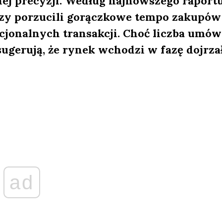
nej precyzji. Według najnowszego raport
rzy porzucili gorączkowe tempo zakupów
cjonalnych transakcji. Choć liczba umów
sugerują, że rynek wchodzi w fazę dojrza
ad