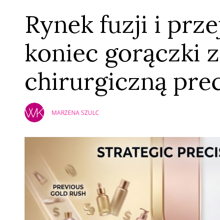
Rynek fuzji i prz
koniec gorączki z
chirurgiczną pre
MARZENA SZULC