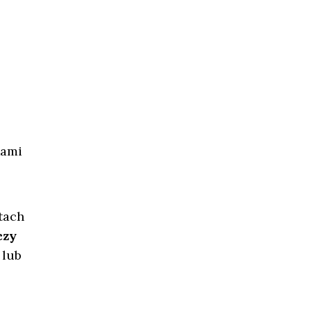
kami
atach
czy
 lub