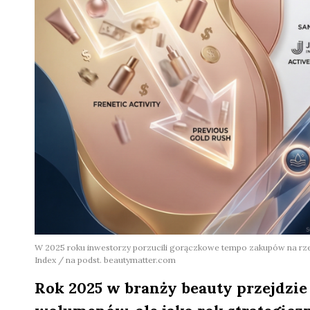
W 2025 roku inwestorzy porzucili gorączkowe tempo zakupów na rzec
Index / na podst. beautymatter.com
Rok 2025 w branży beauty przejdzie 