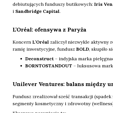
debiutujących funduszy butikowych:
Iris Ve
i
Sandbridge Capital
.
L’Oréal: ofensywa z Paryża
Koncern
L’Oréal
zaliczył niezwykle aktywny ro
ramię inwestycyjne, fundusz
BOLD
, skupiło 
Deconstruct
– indyjska marka pielęgna
BORNTOSTANDOUT
– luksusowa marka
Unilever Ventures: balans między u
Fundusz zrealizował sześć transakcji (spadek 
segmenty kosmetyczny i zdrowotny (wellness