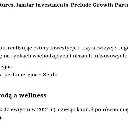
ntures, JamJar Investments, Prelude Growth Part
k, realizując cztery inwestycje i trzy akwizycje. Jeg
się na rynkach wschodzących i niszach luksusowych:
cyjna.
 perfumeryjna z Seulu.
rodą a wellness
z dziewięciu w 2024 r.), dzieląc kapitał po równo mi
).