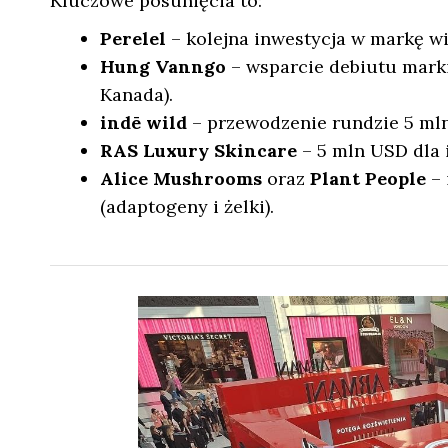
Kluczowe posunięcia to:
Perelel
– kolejna inwestycja w markę w
Hung Vanngo
– wsparcie debiutu marki
Kanada).
indē wild
– przewodzenie rundzie 5 mln
RAS Luxury Skincare
– 5 mln USD dla 
Alice Mushrooms
oraz
Plant People
– 
(adaptogeny i żelki).