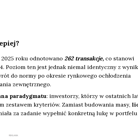
epiej?
w 2025 roku odnotowano
262 transakcje,
co stanowi
4. Poziom ten jest jednak niemal identyczny z wyni
owrót do normy po okresie rynkowego ochłodzenia
ania zewnętrznego.
ana paradygmatu
: inwestorzy, którzy w ostatnich l
owym zestawem kryteriów. Zamiast budowania masy,
li
iała za zadanie wypełnić konkretną lukę w portfelu
REKLAMA