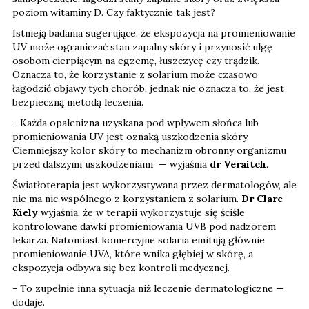
poziom witaminy D. Czy faktycznie tak jest?
Istnieją badania sugerujące, że ekspozycja na promieniowanie
UV może ograniczać stan zapalny skóry i przynosić ulgę
osobom cierpiącym na egzemę, łuszczycę czy trądzik.
Oznacza to, że korzystanie z solarium może czasowo
łagodzić objawy tych chorób, jednak nie oznacza to, że jest
bezpieczną metodą leczenia.
- Każda opalenizna uzyskana pod wpływem słońca lub
promieniowania UV jest oznaką uszkodzenia skóry.
Ciemniejszy kolor skóry to mechanizm obronny organizmu
przed dalszymi uszkodzeniami — wyjaśnia
dr Veraitch
.
Światłoterapia jest wykorzystywana przez dermatologów, ale
nie ma nic wspólnego z korzystaniem z solarium.
Dr Clare
Kiely
wyjaśnia, że w terapii wykorzystuje się ściśle
kontrolowane dawki promieniowania UVB pod nadzorem
lekarza. Natomiast komercyjne solaria emitują głównie
promieniowanie UVA, które wnika głębiej w skórę, a
ekspozycja odbywa się bez kontroli medycznej.
- To zupełnie inna sytuacja niż leczenie dermatologiczne —
dodaje.