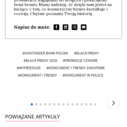
świat beauty. Mamy nadzieję, że dzięki nam jesteś na
bieżąco z tym, co kosmetyczny biznes kształtuje i
rozwija. Chętnie poznamy Twoją historię.
Napisz do mnie:
#SANTANDER BANK POLSKA
#BLACK FRIDAY
#BLACK FRIDAY 2020
#PROMOCJE CENOWE
#WYPRZEDAŻE
#KONSUMENT I TRENDY ZAKUPOWE
#KONSUMENT I TRENDY
#KONSUMENT W POLSCE
Andrzej i Marta Sterniccy
Marta i
▶
POWIĄZANE ARTYKUŁY