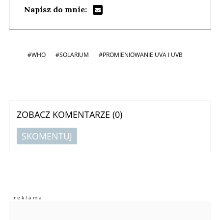
Napisz do mnie:
#WHO
#SOLARIUM
#PROMIENIOWANIE UVA I UVB
ZOBACZ KOMENTARZE (
0
)
SKOMENTUJ
Komentarze (
0
)
Nie znaleziono komentarzy
Zostaw swoje komentarze
Imię (Wymagane)