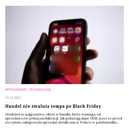
1,6 proc. w ujęciu rok do roku, a klienci coraz częściej decydowali się na
personalizację zakupionych prezentów.
WYPOSAŻENIE I TECHNOLOGIE
10.12.2025
Handel nie zwalnia tempa po Black Friday
Grudzień to najgorętszy okres w handlu, który wymaga od
sprzedawców pełnej mobilizacji. Jak pokazują dane GUS, jeszcze przed
szczytem zakupowym sprzedaż detaliczna w Polsce w październiku
wzrosła o 5,4 proc. rok do roku, a w USA Black Friday przyniósł