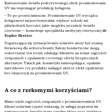
Zastosowanie światła podczerwonego obok promieniowania
UV ma wspomagać produkcję kolagenu.
- To po prostu śmieszne. Promieniowanie UV wyrządza
kolagenowi nieporównywalnie większe szkody niż
jakiekolwiek korzyści, jakie mogłoby przynieść światło
czerwone — komentuje specjalistka medycyny estetycznej
dr
Sophie Shotter
.
Pogarszająca się sytuacja branży solariów może być szansą
biznesową dla sektora beauty. Salony kosmetyczne mogą
wykorzystać ten trend, edukując klientów na temat zagrożeń
związanych z opalaniem i rozwinąć ofertę bezpiecznych
alternatyw. Takich jak: kosmetyki samoopalające, opalanie
natryskowe czy produkty nadające skórze efekt opalenizny
bez ekspozycji na promieniowanie UV.
A co z rzekomymi korzyściami?
Mimo wielu zagrożeń związanych z promieniowaniem UV,
klienci solarium często wskazują, że usługa poprawia im
samopoczucie, łagodzi stany zapalne skóry oraz zwiększa