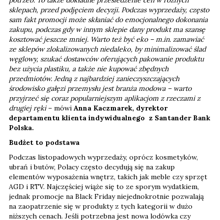
sklepach, przed podjęciem decyzji. Podczas wyprzedaży, często
sam fakt promocji może skłaniać do emocjonalnego dokonania
zakupu, podczas gdy w innym sklepie dany produkt ma szansę
kosztować jeszcze mniej. Warto też być eko – m.in. zamawiać
ze sklepów zlokalizowanych niedaleko, by minimalizować ślad
węglowy, szukać dostawców oferujących pakowanie produktu
bez użycia plastiku, a także nie kupować zbędnych
przedmiotów. Jedną z najbardziej zanieczyszczających
środowisko gałęzi przemysłu jest branża modowa – warto
przyjrzeć się coraz popularniejszym aplikacjom z rzeczami z
drugiej ręki
– mówi
Anna Kaczmarek, dyrektor
departamentu klienta indywidualnego z Santander Bank
Polska.
Budżet to podstawa
Podczas listopadowych wyprzedaży, oprócz kosmetyków,
ubrań i butów, Polacy często decydują się na zakup
elementów wyposażenia wnętrz, takich jak meble czy sprzęt
AGD i RTV. Najczęściej wiąże się to ze sporym wydatkiem,
jednak promocje na Black Friday niejednokrotnie pozwalają
na zaopatrzenie się w produkty z tych kategorii w dużo
niższych cenach. Jeśli potrzebna jest nowa lodówka czy