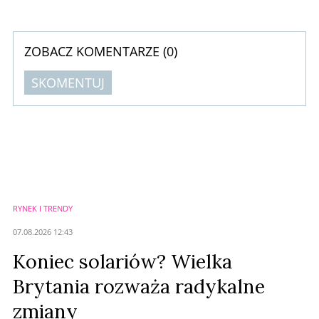
rekordowe wyniki. Aby sprostać wyzwaniom, jakie niesie ze sobą
świąteczna gorączka, sprzedawcy muszą mierzyć się z szybkim tempem
zakupów, rosnącą presją logistyczną i coraz ...
ZOBACZ KOMENTARZE (
0
)
SKOMENTUJ
Komentarze (
0
)
Nie znaleziono komentarzy
Zostaw swoje komentarze
Imię (Wymagane)
RYNEK I TRENDY
Anuluj
07.08.2026 12:43
Prześlij komentarz
Koniec solariów? Wielka
Brytania rozważa radykalne
zmiany