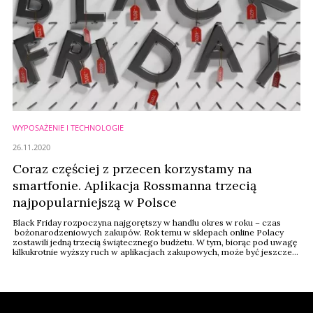
WYPOSAŻENIE I TECHNOLOGIE
26.11.2020
Coraz częściej z przecen korzystamy na
smartfonie. Aplikacja Rossmanna trzecią
najpopularniejszą w Polsce
Black Friday rozpoczyna najgorętszy w handlu okres w roku – czas
bożonarodzeniowych zakupów. Rok temu w sklepach online Polacy
zostawili jedną trzecią świątecznego budżetu. W tym, biorąc pod uwagę
kilkukrotnie wyższy ruch w aplikacjach zakupowych, może być jeszcze
lepiej - wynika z raportu „M-commerce” opublikowanego przez
agencję Spicy Mobile.