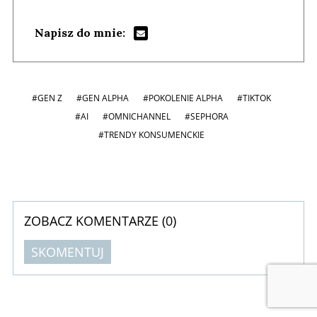
Napisz do mnie:
#GEN Z
#GEN ALPHA
#POKOLENIE ALPHA
#TIKTOK
#AI
#OMNICHANNEL
#SEPHORA
#TRENDY KONSUMENCKIE
ZOBACZ KOMENTARZE (
0
)
SKOMENTUJ
Komentarze (
0
)