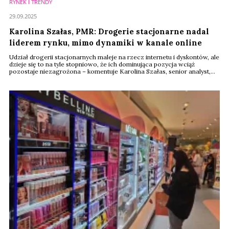
RYNEK I TRENDY
29.09.2025
Karolina Szałas, PMR: Drogerie stacjonarne nadal
liderem rynku, mimo dynamiki w kanale online
Udział drogerii stacjonarnych maleje na rzecz internetu i dyskontów, ale
dzieje się to na tyle stopniowo, że ich dominująca pozycja wciąż
pozostaje niezagrożona – komentuje Karolina Szałas, senior analyst,
PMR. Zjawisko to wiąże się między innymi z rozwojem strategii
omnichannel, kiedy to własne e-sklepy największych sieci zwiększają
zasięg i wygodę zakupów, ale równocześnie częściowo kanibalizują
sprzedaż w sklepach ...