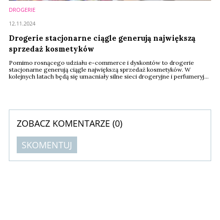
DROGERIE
12.11.2024
Drogerie stacjonarne ciągle generują największą
sprzedaż kosmetyków
Pomimo rosnącego udziału e-commerce i dyskontów to drogerie
stacjonarne generują ciągle największą sprzedaż kosmetyków. W
kolejnych latach będą się umacniały silne sieci drogeryjne i perfumeryjne
kosztem placówek działających samodzielnie – pokazują dane PMR.
ZOBACZ KOMENTARZE (
0
)
SKOMENTUJ
Komentarze (
0
)
Nie znaleziono komentarzy
Zostaw swoje komentarze
Imię (Wymagane)