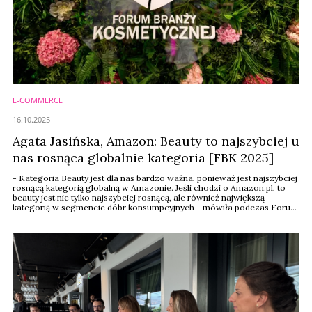
E-COMMERCE
16.10.2025
Agata Jasińska, Amazon: Beauty to najszybciej u
nas rosnąca globalnie kategoria [FBK 2025]
- Kategoria Beauty jest dla nas bardzo ważna, ponieważ jest najszybciej
rosnącą kategorią globalną w Amazonie. Jeśli chodzi o Amazon.pl, to
beauty jest nie tylko najszybciej rosnącą, ale również największą
kategorią w segmencie dóbr konsumpcyjnych - mówiła podczas Forum
Branży Kosmetycznej 2025 Agata Jasińska, menedżerka ds. usług
handlowych Amazon.pl.