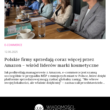
E-COMMERCE
12.06.2025
Polskie firmy sprzedają coraz więcej przez
Amazon – wśród liderów marki kosmetyczne
Jak podkreślają managerowie z Amazon, e-commerce jest szansą
szczególnie w przypadku MŚP z mniejszych miast w Polsce, które dzięki
platformie sprzedażowej mogą zyskać globalny zasięg. “Nie wbrew
swojej lokalności, ale właśnie dzięki niej” – zaznaczali przedstawiciele
Amazona, obecni na spotkaniu z mediami B2B w Warszawie.