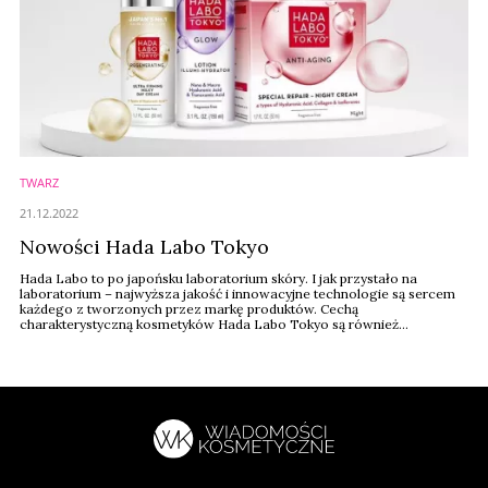
TWARZ
21.12.2022
Nowości Hada Labo Tokyo
Hada Labo to po japońsku laboratorium skóry. I jak przystało na
laboratorium – najwyższa jakość i innowacyjne technologie są sercem
każdego z tworzonych przez markę produktów. Cechą
charakterystyczną kosmetyków Hada Labo Tokyo są również
minimalistyczne formuły dające maksymalnie możliwe efekty. Zgodnie z
japońską filozofią – mniej znaczy więcej – te produkty zawierają tylko
najlepsze składniki, bez zbędnego ...