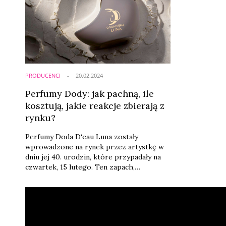
PRODUCENCI
20.02.2024
Perfumy Dody: jak pachną, ile
kosztują, jakie reakcje zbierają z
rynku?
Perfumy Doda D‘eau Luna zostały
wprowadzone na rynek przez artystkę w
dniu jej 40. urodzin, które przypadały na
czwartek, 15 lutego. Ten zapach,
sprzedawany we flakonie w formie
księżyca, został stworzony dla marki
Queen Records, założonej przez Dorotę
Rabczewską. Produkcją zajęła się Grupa
Beautica z siedzibą w Łodzi.