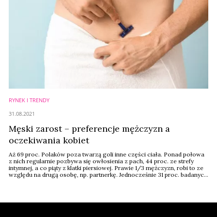
RYNEK I TRENDY
31.08.2021
Męski zarost – preferencje mężczyzn a
oczekiwania kobiet
Aż 69 proc. Polaków poza twarzą goli inne części ciała. Ponad połowa
z nich regularnie pozbywa się owłosienia z pach, 44 proc. ze strefy
intymnej, a co piąty z klatki piersiowej. Prawie 1/3 mężczyzn, robi to ze
względu na drugą osobę, np. partnerkę. Jednocześnie 31 proc. badanych
nie goli innych części ciała poza twarzą, ponieważ nie czuje takiej
potrzeby (70 proc.) czy też uważa, że nie jest to rozwiązane dla nich, a ...