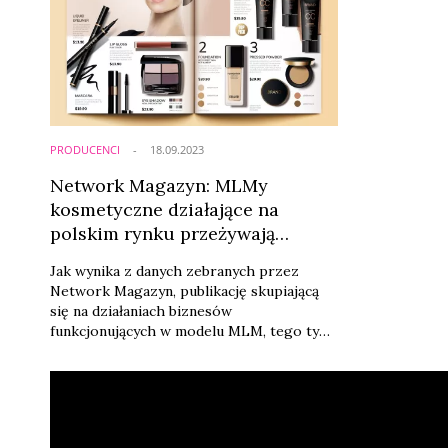
PRODUCENCI
18.09.2023
Network Magazyn: MLMy
kosmetyczne działające na
polskim rynku przeżywają
historyczne wzloty i upadki
Jak wynika z danych zebranych przez
Network Magazyn, publikację skupiającą
się na działaniach biznesów
funkcjonujących w modelu MLM, tego typu
firmy działające na polskim rynku
przechodzą właśnie przez okres dużych
przetasowań, w tym tacy kosmetyczni
gracze jak Mary Kay, Avon, Oriflame,
Prouvé czy Herbalife.