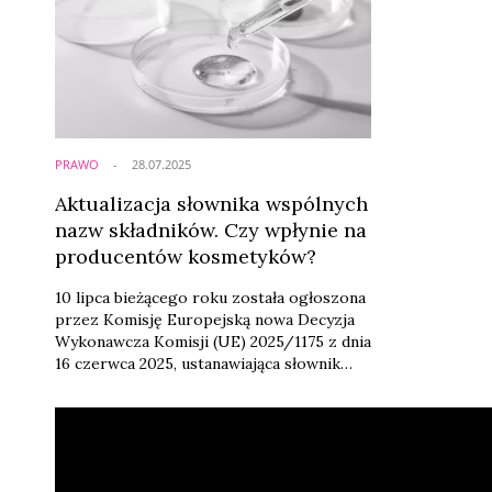
PRAWO
28.07.2025
Aktualizacja słownika wspólnych
nazw składników. Czy wpłynie na
producentów kosmetyków?
10 lipca bieżącego roku została ogłoszona
przez Komisję Europejską nowa Decyzja
Wykonawcza Komisji (UE) 2025/1175 z dnia
16 czerwca 2025, ustanawiająca słownik
wspólnych nazw składników do stosowania
na etykietach produktów kosmetycznych
(tzw. glosariusz). Jak wpłynie na
producentów i importerów produktów
kosmetycznych? I czy będzie to miało