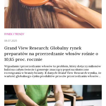
RYNEK I TRENDY
08.07.2025
Grand View Research: Globalny rynek
preparatów na przerzedzanie włosów rośnie o
10,85 proc. rocznie
Wypadanie i przerzedzanie włosów to problem, który dotyczy milionów
ludzi na całym świecie i generuje znaczący popyt na skuteczne
rozwiązania w branży beauty. Z danych Grand View Research wynika, że
wartość globalnego rynku produktów przeciw przerzedzaniu włosów
wyniosła 1,51 miliarda dolarów w 2024 r., natomiast w 2025 r.
prognozuje się wzrost do 1,64 miliarda dolarów.