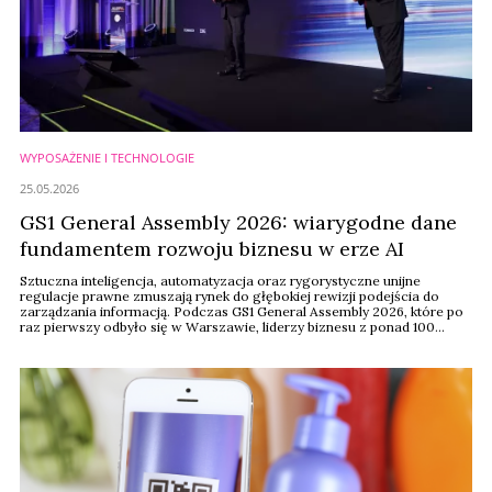
WYPOSAŻENIE I TECHNOLOGIE
25.05.2026
GS1 General Assembly 2026: wiarygodne dane
fundamentem rozwoju biznesu w erze AI
Sztuczna inteligencja, automatyzacja oraz rygorystyczne unijne
regulacje prawne zmuszają rynek do głębokiej rewizji podejścia do
zarządzania informacją. Podczas GS1 General Assembly 2026, które po
raz pierwszy odbyło się w Warszawie, liderzy biznesu z ponad 100
krajów wskazali jednoznacznie: zaufane i ustrukturyzowane dane to
strategiczna infrastruktura nowoczesnej gospodarki, bez której
algorytmy AI tracą swoją biznesową wartość.