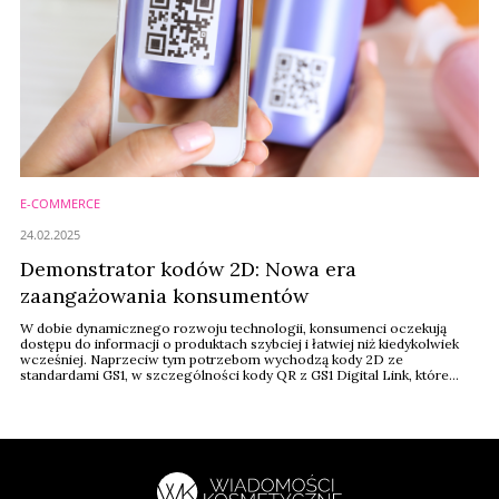
E-COMMERCE
24.02.2025
Demonstrator kodów 2D: Nowa era
zaangażowania konsumentów
W dobie dynamicznego rozwoju technologii, konsumenci oczekują
dostępu do informacji o produktach szybciej i łatwiej niż kiedykolwiek
wcześniej. Naprzeciw tym potrzebom wychodzą kody 2D ze
standardami GS1, w szczególności kody QR z GS1 Digital Link, które
stopniowo zastępują tradycyjne kody kreskowe. Wystarczy, że
konsument zeskanuje telefonem kod QR od GS1, aby uzyskać
szczegółowe informacje o produkcie. To, jak działa ta ...