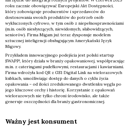
dostosowania swoich produktów do potrzeb osób
wykluczonych cyfrowo, w tym osób z niepełnosprawnościami
(m.in. osób niesłyszących, niewidomych, słabowidzących,
seniorów). Firma Migam już teraz dysponuje modelem
sztucznej inteligencji obsługującym Amerykański Język
Migowy.
Przykładem innowacyjnego podejścia jest polski startup
SWAPP!, który działa w branży opakowaniowej, współpracując
m.in. z cateringami pudełkowymi, restauracjami i kawiarniami.
Firma wdrożyła kod QR z GS1 Digital Link na wielorazowych
kubkach, umożliwiając dostęp do danych o cyklu życia
opakowania – od ilości zredukowanego dwutlenku węgla po
jego kluczowe cechy i historię. Korzystanie z opakowań
wielorazowych nie tylko chroni środowisko, ale także
generuje oszczędności dla branży gastronomicznej.
Ważny jest konsument
W dzisiejszych czasach, gdy technologia odgrywa kluczową
rolę w codziennym życiu, kody 2D od GS1 zyskują na