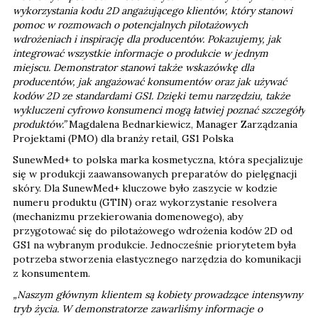
wykorzystania kodu 2D angażującego klientów, który stanowi
pomoc w rozmowach o potencjalnych pilotażowych
wdrożeniach i inspirację dla producentów. Pokazujemy, jak
integrować wszystkie informacje o produkcie w jednym
miejscu. Demonstrator stanowi także wskazówkę dla
producentów, jak angażować konsumentów oraz jak używać
kodów 2D ze standardami GS1. Dzięki temu narzędziu, także
wykluczeni cyfrowo konsumenci mogą łatwiej poznać szczegóły
produktów.”
Magdalena Bednarkiewicz, Manager Zarządzania
Projektami (PMO) dla branży retail, GS1 Polska
SunewMed+ to polska marka kosmetyczna, która specjalizuje
się w produkcji zaawansowanych preparatów do pielęgnacji
skóry. Dla SunewMed+ kluczowe było zaszycie w kodzie
numeru produktu (GTIN) oraz wykorzystanie resolvera
(mechanizmu przekierowania domenowego), aby
przygotować się do pilotażowego wdrożenia kodów 2D od
GS1 na wybranym produkcie. Jednocześnie priorytetem była
potrzeba stworzenia elastycznego narzędzia do komunikacji
z konsumentem.
„Naszym głównym klientem są kobiety prowadzące intensywny
tryb życia. W demonstratorze zawarliśmy informacje o