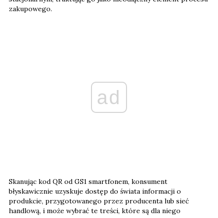
ad
Skanując kod QR od GS1 smartfonem, konsument
błyskawicznie uzyskuje dostęp do świata informacji o
produkcie, przygotowanego przez producenta lub sieć
handlową, i może wybrać te treści, które są dla niego
najistotniejsze.
A co chcą wiedzieć konsumenci? Z badania Kantar dla GS1