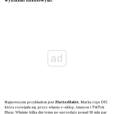
ad
Najnowszym przykładem jest
FlutterHabit.
Marka rzęs DIY,
która rozwijała się przez własny e-sklep, Amazon i TikTok
Shop. Właśnie kilka dni temu po sprzedaży ponad 18 mln par
produktów w ciągu ostatniego roku zadebiutowała w ponad
500 perfumeriach Sephora w USA.