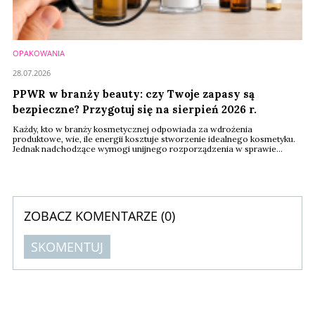
OPAKOWANIA
28.07.2026
PPWR w branży beauty: czy Twoje zapasy są
bezpieczne? Przygotuj się na sierpień 2026 r.
Każdy, kto w branży kosmetycznej odpowiada za wdrożenia
produktowe, wie, ile energii kosztuje stworzenie idealnego kosmetyku.
Jednak nadchodzące wymogi unijnego rozporządzenia w sprawie
opakowań i odpadów opakowaniowych PPWR (2025/40) sprawiają, że
menedżerowie i właściciele marek stają przed wyzwaniem, które nie
dotyczy receptury kremu czy perfum, lecz skomplikowanej
dokumentacji ich opakowań.
ZOBACZ KOMENTARZE (
0
)
SKOMENTUJ
Komentarze (
0
)
Nie znaleziono komentarzy
Zostaw swoje komentarze
Imię (Wymagane)