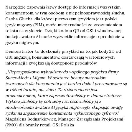
konsumentom, w tym osobom z niepełnosprawnością słuchu.
Osoba Głucha, dla której pierwszym językiem jest polski
język migowy (PJM), może mieć trudności ze zrozumieniem
tekstu na etykiecie. Dzięki kodom QR od GS1 i wbudowanej
funkcji awatara AI może wyświetlić informacje o produkcie w
języku migowym.
Demonstrator to doskonały przykład na to, jak kody 2D od
GS1 angażują konsumentów, dostarczają wartościowych
informacji i zwiększają dostępność produktów.
„Nieprzypadkowo wybraliśmy do wspólnego projektu firmy
SunewMed+ i Migam. W sektorze beauty materiałów
tworzonych dla konsumenta jest bardzo dużo i prezentowane są
w różnej formie, np. video. Ta różnorodność jest
urozmaiceniem, które zaprezentowaliśmy w demonstratorze.
Wykorzystaliśmy tę potrzebę i scrossowaliśmy ją z
możliwościami awatara AI języka migowego, skupiając uwagę
rynku na angażowanie konsumenta wykluczonego cyfrowo.”
Magdalena Bednarkiewicz, Manager Zarządzania Projektami
(PMO) dla branży retail, GS1 Polska