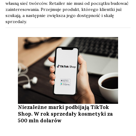
szukają, a następnie zwiększa jego dostępność i skalę
sprzedaży.
Niezależne marki podbijają TikTok
Shop. W rok sprzedały kosmetyki za
500 mln dolarów
Ten model dobrze pokazuje
brytyjska marka P.Louise,
która zbudowała silną pozycję dzięki mediom