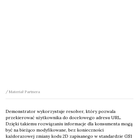
Materiał Partnera
Demonstrator wykorzystuje resolver, który pozwala
przekierować użytkownika do docelowego adresu URL.
Dzięki takiemu rozwiązaniu informacje dla konsumenta mogą
być na bieżąco modyfikowane, bez konieczności
każdorazowej zmiany kodu 2D zapisanego w standardzie GS1
Digital Link.
Oprócz opisu produktu konsument zyskuje dostęp do