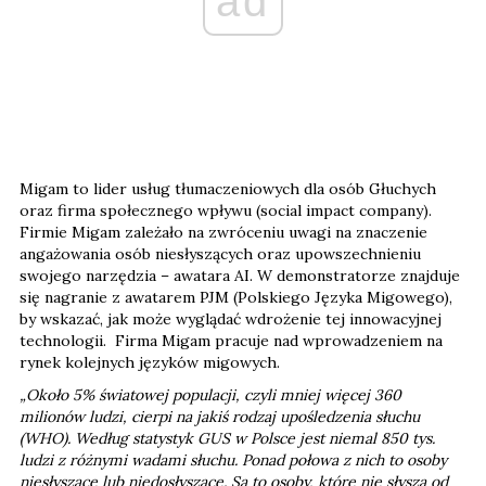
ad
Migam to lider usług tłumaczeniowych dla osób Głuchych
oraz firma społecznego wpływu (social impact company).
Firmie Migam zależało na zwróceniu uwagi na znaczenie
angażowania osób niesłyszących oraz upowszechnieniu
swojego narzędzia – awatara AI. W demonstratorze znajduje
się nagranie z awatarem PJM (Polskiego Języka Migowego),
by wskazać, jak może wyglądać wdrożenie tej innowacyjnej
technologii. Firma Migam pracuje nad wprowadzeniem na
rynek kolejnych języków migowych.
„Około 5% światowej populacji, czyli mniej więcej 360
milionów ludzi, cierpi na jakiś rodzaj upośledzenia słuchu
(WHO). Według statystyk GUS w Polsce jest niemal 850 tys.
ludzi z różnymi wadami słuchu. Ponad połowa z nich to osoby
niesłyszące lub niedosłyszące. Są to osoby, które nie słyszą od