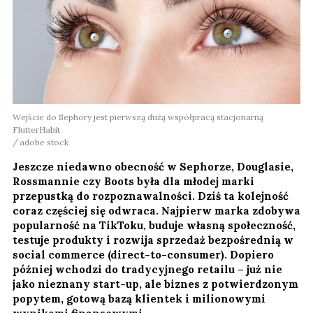
Wejście do Sephory jest pierwszą dużą współpracą stacjonarną
FlutterHabit
adobe stock
Jeszcze niedawno obecność w Sephorze, Douglasie,
Rossmannie czy Boots była dla młodej marki
przepustką do rozpoznawalności. Dziś ta kolejność
coraz częściej się odwraca. Najpierw marka zdobywa
popularność na TikToku, buduje własną społeczność,
testuje produkty i rozwija sprzedaż bezpośrednią w
social commerce (direct-to-consumer). Dopiero
później wchodzi do tradycyjnego retailu – już nie
jako nieznany start-up, ale biznes z potwierdzonym
popytem, gotową bazą klientek i milionowymi
wynikami finansowymi.