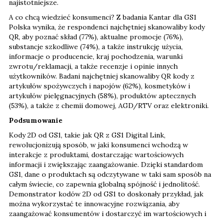
Polska wynika, że respondenci najchętniej skanowaliby kody
QR, aby poznać skład (77%), aktualne promocje (76%),
substancje szkodliwe (74%), a także instrukcję użycia,
informacje o producencie, kraj pochodzenia, warunki
zwrotu/reklamacji, a także recenzje i opinie innych
użytkowników. Badani najchętniej skanowaliby QR kody z
artykułów spożywczych i napojów (62%), kosmetyków i
artykułów pielęgnacyjnych (58%), produktów aptecznych
(53%), a także z chemii domowej, AGD/RTV oraz elektroniki.
Podsumowanie
Kody 2D od GS1, takie jak QR z GS1 Digital Link,
rewolucjonizują sposób, w jaki konsumenci wchodzą w
interakcje z produktami, dostarczając wartościowych
informacji i zwiększając zaangażowanie. Dzięki standardom
GS1, dane o produktach są odczytywane w taki sam sposób na
całym świecie, co zapewnia globalną spójność i jednolitość.
Demonstrator kodów 2D od GS1 to doskonały przykład, jak
można wykorzystać te innowacyjne rozwiązania, aby
zaangażować konsumentów i dostarczyć im wartościowych i
kompleksowych informacji o produktach.