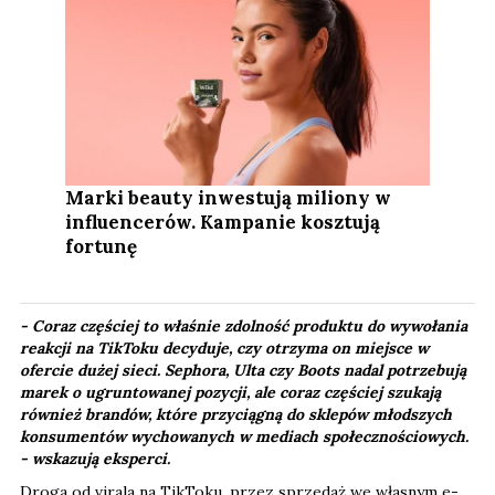
Marki beauty inwestują miliony w
influencerów. Kampanie kosztują
fortunę
- Coraz częściej to właśnie zdolność produktu do wywołania
reakcji na TikToku decyduje, czy otrzyma on miejsce w
ofercie dużej sieci. Sephora, Ulta czy Boots nadal potrzebują
marek o ugruntowanej pozycji, ale coraz częściej szukają
również brandów, które przyciągną do sklepów młodszych
konsumentów wychowanych w mediach społecznościowych.​
-
wskazują eksperci.
Droga od virala na TikToku, przez sprzedaż we własnym e-
sklepie i social commerce, aż po debiut w Sephorze, Ulcie,
Boots czy Rossmannie stała się dziś Świętym Graalem