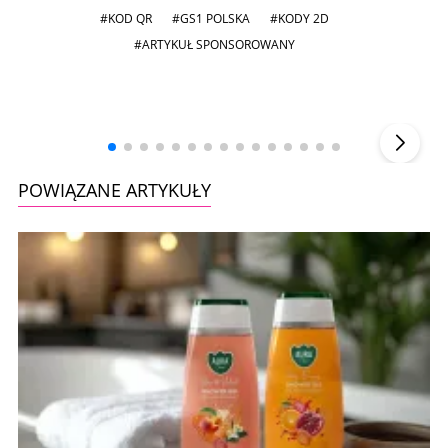
#ARTYKUŁ SPONSOROWANY
Andrzej i Marta Sterniccy
Marta i
▶
POWIĄZANE ARTYKUŁY