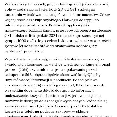
znaczeniu w budowaniu zaangażowania konsumentów. Coraz
więcej osób oczekuje szybkiego i łatwego dostępu do
informacji o produktach. Potwierdzają to wyniki
najnowszego badania Kantar, przeprowadzonego na zlecenie
GS1 Polska w listopadzie 2024 roku na reprezentatywnej
grupie 1000 osób. Jego celem było sprawdzenie otwartości i
gotowości konsumentów do skanowania kodów QR z
opakowań produktów.
Wyniki badania pokazują, że aż 66% Polaków uważa się za
świadomych konsumentów i chce wiedzieć, co kupuje. Ponad
połowa (55%) czyta informacje na opakowaniu przed
zakupem, a 56% chętnie będzie skanować kody QR, aby
uzyskać więcej informacji o produkcie. Ponad połowa
respondentów (59%) dostrzega zalety QR kodów, przede
wszystkim docenia szybkość dostępu do informacji,
umieszczenie wszystkich informacji w jednym miejscu i
możliwość dostępu do szczegółowych danych, które nie są
zamieszczane na etykietach. Co więcej, aż 90% Polaków
korzysta z telefonu podczas zakupów w sklepie
stacjonarnym, traktując go jako nieodłączny element procesu
zakupowego.