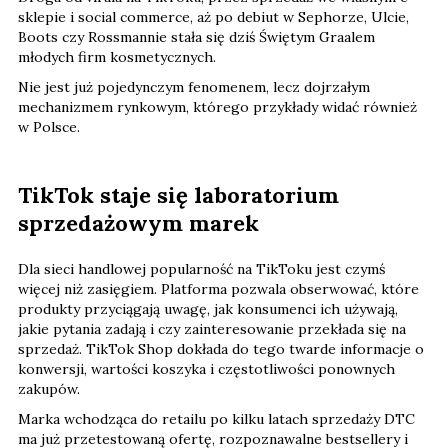
młodych firm kosmetycznych.
Nie jest już pojedynczym fenomenem, lecz dojrzałym
mechanizmem rynkowym, którego przykłady widać również
w Polsce.
TikTok staje się laboratorium
sprzedażowym marek
Dla sieci handlowej popularność na TikToku jest czymś
więcej niż zasięgiem. Platforma pozwala obserwować, które
produkty przyciągają uwagę, jak konsumenci ich używają,
jakie pytania zadają i czy zainteresowanie przekłada się na
sprzedaż. TikTok Shop dokłada do tego twarde informacje o
konwersji, wartości koszyka i częstotliwości ponownych
zakupów.
Marka wchodząca do retailu po kilku latach sprzedaży DTC
ma już przetestowaną ofertę, rozpoznawalne bestsellery i
własną sieć twórców. Retailer nie musi od początku budować
zainteresowania. Przejmuje produkt, którego klientki już