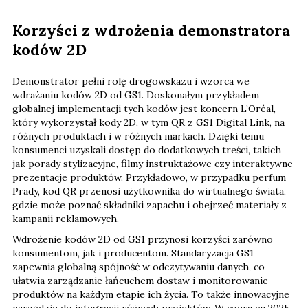
Korzyści z wdrożenia demonstratora
kodów 2D
Demonstrator pełni rolę drogowskazu i wzorca we
wdrażaniu kodów 2D od GS1. Doskonałym przykładem
globalnej implementacji tych kodów jest koncern L’Oréal,
który wykorzystał kody 2D, w tym QR z GS1 Digital Link, na
różnych produktach i w różnych markach. Dzięki temu
konsumenci uzyskali dostęp do dodatkowych treści, takich
jak porady stylizacyjne, filmy instruktażowe czy interaktywne
prezentacje produktów. Przykładowo, w przypadku perfum
Prady, kod QR przenosi użytkownika do wirtualnego świata,
gdzie może poznać składniki zapachu i obejrzeć materiały z
kampanii reklamowych.
Wdrożenie kodów 2D od GS1 przynosi korzyści zarówno
konsumentom, jak i producentom. Standaryzacja GS1
zapewnia globalną spójność w odczytywaniu danych, co
ułatwia zarządzanie łańcuchem dostaw i monitorowanie
produktów na każdym etapie ich życia. To także innowacyjne
narzędzie do integracji różnych projektów. W czerwcu 2025
roku zacznie obowiązywać Europejski Akt Dostępności,
który zobowiązuje producentów i sprzedawców do