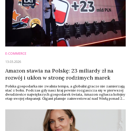
E-COMMERCE
13.03.2026
Amazon stawia na Polskę: 23 miliardy zł na
rozwój i ukłon w stronę rodzimych marek
Polska gospodarka nie zwalnia tempa, a globalni gracze nie zamierzają
stać z boku. Podczas gdy nasz kraj pewnie rozgaszcza się w pierwszej
dwudziestce największych gospodarek świata, Amazon ogłasza kolejny
etap swojej ekspansji. Gigant planuje zainwestować nad Wisłą ponad 23
miliardy złotych w latach 2026–2028. To nie tylko liczby w tabelkach
Excela – to realny impuls dla sektora e-commerce, logistyki oraz, co
najważniejsze, dla ...