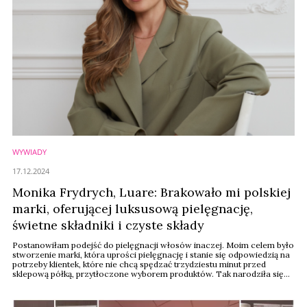
WYWIADY
17.12.2024
Monika Frydrych, Luare: Brakowało mi polskiej
marki, oferującej luksusową pielęgnację,
świetne składniki i czyste składy
Postanowiłam podejść do pielęgnacji włosów inaczej. Moim celem było
stworzenie marki, która uprości pielęgnację i stanie się odpowiedzią na
potrzeby klientek, które nie chcą spędzać trzydziestu minut przed
sklepową półką, przytłoczone wyborem produktów. Tak narodziła się
idea kapsułowej pielęgnacji włosów – mówi Monika Frydrych,
założycielka nowej polskiej marki Luãre.