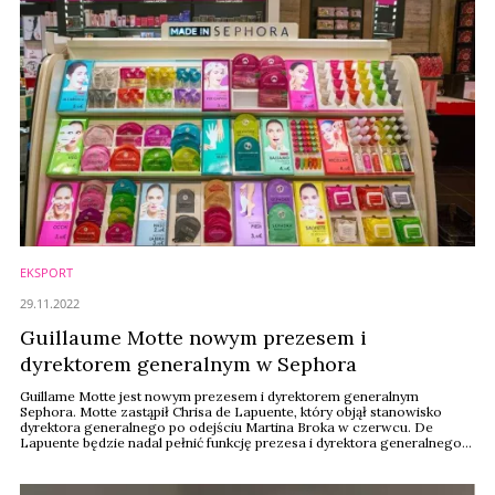
EKSPORT
29.11.2022
Guillaume Motte nowym prezesem i
dyrektorem generalnym w Sephora
Guillame Motte jest nowym prezesem i dyrektorem generalnym
Sephora. Motte zastąpił Chrisa de Lapuente, który objął stanowisko
dyrektora generalnego po odejściu Martina Broka w czerwcu. De
Lapuente będzie nadal pełnić funkcję prezesa i dyrektora generalnego
działu Selective Retailing firmy macierzystej Sephora, LVMH (Moët
Hennessy Louis Vuitton). Motte był ostatnio dyrektorem generalnym
LVMH Fashion Group.