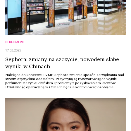
PERFUMERIE
17.03.2025
Sephora: zmiany na szczycie, powodem słabe
wyniki w Chinach
Należąca do koncernu LVMH Sephora zmienia sposób zarządzania nad
swoim azjatyckim oddziałem. Przyczyną są rozczarowujące wyniki
perfumerii na rynku chińskim i problemy z pozyskiwaniem klientów.
Działalność operacyjną w Chinach będzie kontrolować osobiście
Guillaume Motte – prezes i dyrektor generalny Sephory.