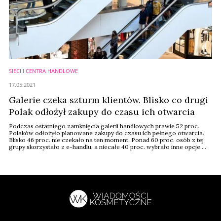
SIECI I CENTRA HANDLOWE
17.05.2021
Galerie czeka szturm klientów. Blisko co drugi
Polak odłożył zakupy do czasu ich otwarcia
Podczas ostatniego zamknięcia galerii handlowych prawie 52 proc.
Polaków odłożyło planowane zakupy do czasu ich pełnego otwarcia.
Blisko 46 proc. nie czekało na ten moment. Ponad 60 proc. osób z tej
grupy skorzystało z e-handlu, a niecałe 40 proc. wybrało inne opcje.
Wśród tych, którzy kupowali w sieci, niespełna 40 proc. nadal chce to
robić. Do tego przeszło 17 proc. zamierza nabywać produkty online i
offline. Z kolei 20 proc. ...