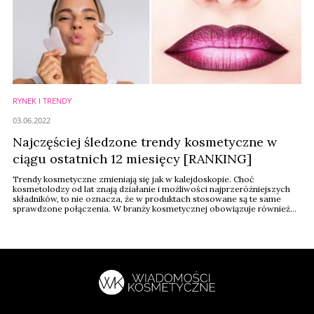
RYNEK I TRENDY
03.06.2022
Najczęściej śledzone trendy kosmetyczne w
ciągu ostatnich 12 miesięcy [RANKING]
Trendy kosmetyczne zmieniają się jak w kalejdoskopie. Choć
kosmetolodzy od lat znają działanie i możliwości najprzeróżniejszych
składników, to nie oznacza, że w produktach stosowane są te same
sprawdzone połączenia. W branży kosmetycznej obowiązuje również
moda, która regularnie się zmienia. Kto wyznacza te trendy?
Oczywiście internet, to tam warto sprawdzać, co akurat jest na topie.
Platforma Hey Discount to zrobiła i ...